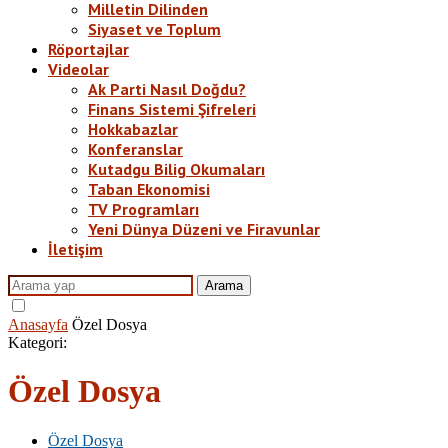
Milletin Dilinden
Siyaset ve Toplum
Röportajlar
Videolar
Ak Parti Nasıl Doğdu?
Finans Sistemi Şifreleri
Hokkabazlar
Konferanslar
Kutadgu Bilig Okumaları
Taban Ekonomisi
TV Programları
Yeni Dünya Düzeni ve Firavunlar
İletişim
Arama
Anasayfa
Özel Dosya
Kategori:
Özel Dosya
Özel Dosya