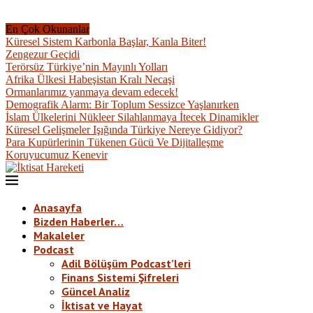
En Çok Okunanlar
Küresel Sistem Karbonla Başlar, Kanla Biter!
Zengezur Geçidi
Terörsüz Türkiye’nin Mayınlı Yolları
Afrika Ülkesi Habeşistan Kralı Necaşi
Ormanlarımız yanmaya devam edecek!
Demografik Alarm: Bir Toplum Sessizce Yaşlanırken
İslam Ülkelerini Nükleer Silahlanmaya İtecek Dinamikler
Küresel Gelişmeler Işığında Türkiye Nereye Gidiyor?
Para Kupürlerinin Tükenen Gücü Ve Dijitalleşme
Koruyucumuz Kenevir
Anasayfa
Bizden Haberler…
Makaleler
Podcast
Adil Bölüşüm Podcast’leri
Finans Sistemi Şifreleri
Güncel Analiz
İktisat ve Hayat