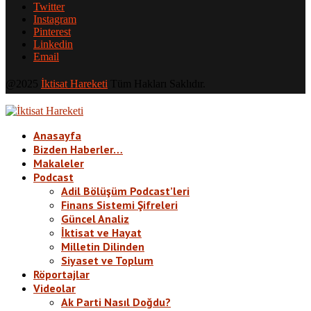
Twitter
Instagram
Pinterest
Linkedin
Email
@2025
İktisat Hareketi
Tüm Hakları Saklıdır.
Anasayfa
Bizden Haberler…
Makaleler
Podcast
Adil Bölüşüm Podcast’leri
Finans Sistemi Şifreleri
Güncel Analiz
İktisat ve Hayat
Milletin Dilinden
Siyaset ve Toplum
Röportajlar
Videolar
Ak Parti Nasıl Doğdu?