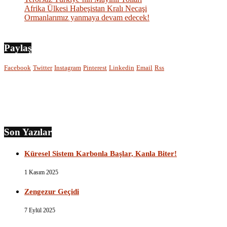
Afrika Ülkesi Habeşistan Kralı Necaşi
Ormanlarımız yanmaya devam edecek!
Paylaş
Facebook
Twitter
Instagram
Pinterest
Linkedin
Email
Rss
Son Yazılar
Küresel Sistem Karbonla Başlar, Kanla Biter!
1 Kasım 2025
Zengezur Geçidi
7 Eylül 2025