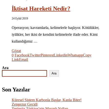
İktisat Hareketi Nedir?
24 Eylül 2019
Operasyon; kavramlarla, kelimelerle başlıyor. Kötülükler,
iyilikler, her ikisi de kendini kelimelerle ifade eder. Kimi
kullandığımız …
Gözat
0
Facebook
Twitter
Pinterest
Linkedin
Whatsapp
Copy
Link
Email
Ara
Ara
Son Yazılar
Küresel Sistem Karbonla Başlar, Kanla Biter!
Zengezur Geçidi
Terörsüz Türkiye’nin Mayınlı Yolları