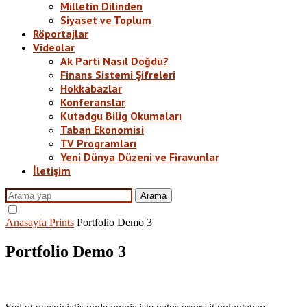
Milletin Dilinden
Siyaset ve Toplum
Röportajlar
Videolar
Ak Parti Nasıl Doğdu?
Finans Sistemi Şifreleri
Hokkabazlar
Konferanslar
Kutadgu Bilig Okumaları
Taban Ekonomisi
TV Programları
Yeni Dünya Düzeni ve Firavunlar
İletişim
Arama
Anasayfa
Prints
Portfolio Demo 3
Portfolio Demo 3