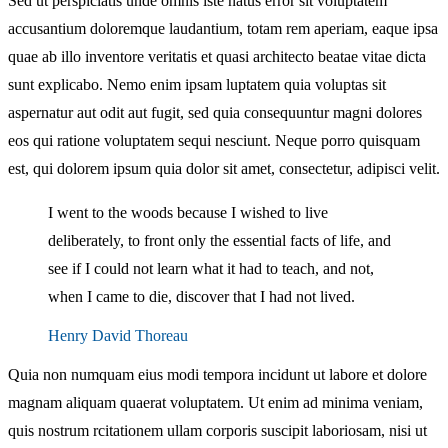
Sed ut perspiciatis unde omnis iste natus error sit voluptatem
accusantium doloremque laudantium, totam rem aperiam, eaque ipsa
quae ab illo inventore veritatis et quasi architecto beatae vitae dicta
sunt explicabo. Nemo enim ipsam luptatem quia voluptas sit
aspernatur aut odit aut fugit, sed quia consequuntur magni dolores
eos qui ratione voluptatem sequi nesciunt. Neque porro quisquam
est, qui dolorem ipsum quia dolor sit amet, consectetur, adipisci velit.
I went to the woods because I wished to live
deliberately, to front only the essential facts of life, and
see if I could not learn what it had to teach, and not,
when I came to die, discover that I had not lived.
Henry David Thoreau
Quia non numquam eius modi tempora incidunt ut labore et dolore
magnam aliquam quaerat voluptatem. Ut enim ad minima veniam,
quis nostrum rcitationem ullam corporis suscipit laboriosam, nisi ut