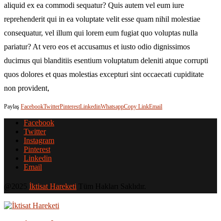
aliquid ex ea commodi sequatur? Quis autem vel eum iure
reprehenderit qui in ea voluptate velit esse quam nihil molestiae
consequatur, vel illum qui lorem eum fugiat quo voluptas nulla
pariatur? At vero eos et accusamus et iusto odio dignissimos
ducimus qui blanditiis esentium voluptatum deleniti atque corrupti
quos dolores et quas molestias excepturi sint occaecati cupiditate
non provident,
Paylaş
Facebook
Twitter
Pinterest
Linkedin
Whatsapp
Copy Link
Email
Facebook
Twitter
Instagram
Pinterest
Linkedin
Email
@2025
İktisat Hareketi
Tüm Hakları Saklıdır.