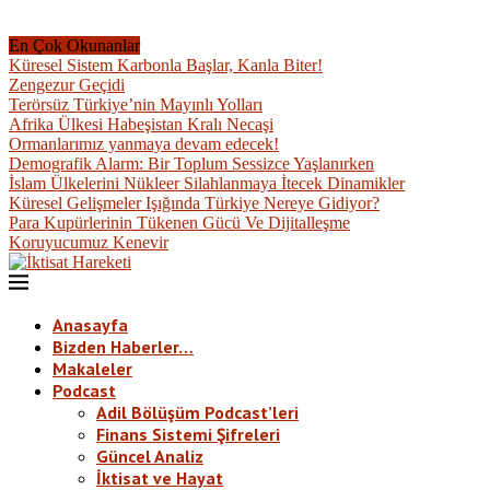
En Çok Okunanlar
Küresel Sistem Karbonla Başlar, Kanla Biter!
Zengezur Geçidi
Terörsüz Türkiye’nin Mayınlı Yolları
Afrika Ülkesi Habeşistan Kralı Necaşi
Ormanlarımız yanmaya devam edecek!
Demografik Alarm: Bir Toplum Sessizce Yaşlanırken
İslam Ülkelerini Nükleer Silahlanmaya İtecek Dinamikler
Küresel Gelişmeler Işığında Türkiye Nereye Gidiyor?
Para Kupürlerinin Tükenen Gücü Ve Dijitalleşme
Koruyucumuz Kenevir
Anasayfa
Bizden Haberler…
Makaleler
Podcast
Adil Bölüşüm Podcast’leri
Finans Sistemi Şifreleri
Güncel Analiz
İktisat ve Hayat