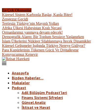
En Çok Okunanlar
Küresel Sistem Karbonla Başlar, Kanla Biter!
Zengezur Geçidi
Terörsüz Türkiye’nin Mayınlı Yolları
Afrika Ülkesi Habeşistan Kralı Necaşi
Ormanlarımız yanmaya devam edecek!
Demografik Alarm: Bir Toplum Sessizce Yaşlanırken
İslam Ülkelerini Nükleer Silahlanmaya İtecek Dinamikler
Küresel Gelişmeler Işığında Türkiye Nereye Gidiyor?
Para Kupürlerinin Tükenen Gücü Ve Dijitalleşme
Koruyucumuz Kenevir
Anasayfa
Bizden Haberler…
Makaleler
Podcast
Adil Bölüşüm Podcast’leri
Finans Sistemi Şifreleri
Güncel Analiz
İktisat ve Hayat