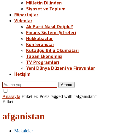
Milletin Dilinden
Siyaset ve Toplum
Röportajlar
Videolar
Ak Parti Nasıl Doğdu?
Finans Sistemi Şifreleri
Hokkabazlar
Konferanslar
Kutadgu Bilig Okumaları
Taban Ekonomisi
TV Programları
Yeni Dünya Düzeni ve Firavunlar
İletişim
Arama
Anasayfa
Etiketler:
Posts tagged with "afganistan"
Etiket:
afganistan
Makaleler