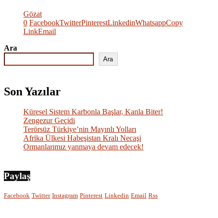
Gözat
0
Facebook
Twitter
Pinterest
Linkedin
Whatsapp
Copy
Link
Email
Ara
Ara
Son Yazılar
Küresel Sistem Karbonla Başlar, Kanla Biter!
Zengezur Geçidi
Terörsüz Türkiye’nin Mayınlı Yolları
Afrika Ülkesi Habeşistan Kralı Necaşi
Ormanlarımız yanmaya devam edecek!
Paylaş
Facebook
Twitter
Instagram
Pinterest
Linkedin
Email
Rss