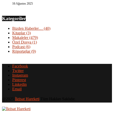
16 Ağustos 2025
Kategoriler
Bizden Haberler…
(40)
Kitaplar
(3)
Makaleler
(479)
Özel Dosya
(1)
Podcast
(6)
Röportajlar
(9)
Facebook
Twitter
Instagram
Pinterest
Linkedin
Email
@2025
İktisat Hareketi
Tüm Hakları Saklıdır.