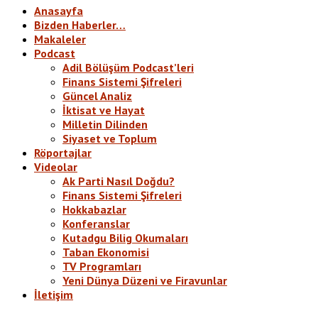
Anasayfa
Bizden Haberler…
Makaleler
Podcast
Adil Bölüşüm Podcast’leri
Finans Sistemi Şifreleri
Güncel Analiz
İktisat ve Hayat
Milletin Dilinden
Siyaset ve Toplum
Röportajlar
Videolar
Ak Parti Nasıl Doğdu?
Finans Sistemi Şifreleri
Hokkabazlar
Konferanslar
Kutadgu Bilig Okumaları
Taban Ekonomisi
TV Programları
Yeni Dünya Düzeni ve Firavunlar
İletişim