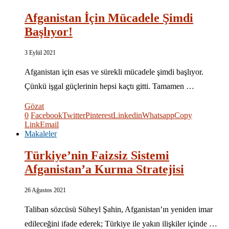
Afganistan İçin Mücadele Şimdi
Başlıyor!
3 Eylül 2021
Afganistan için esas ve sürekli mücadele şimdi başlıyor.
Çünkü işgal güçlerinin hepsi kaçtı gitti. Tamamen …
Gözat
0
Facebook
Twitter
Pinterest
Linkedin
Whatsapp
Copy
Link
Email
Makaleler
Türkiye’nin Faizsiz Sistemi
Afganistan’a Kurma Stratejisi
26 Ağustos 2021
Taliban sözcüsü Süheyl Şahin, Afganistan’ın yeniden imar
edileceğini ifade ederek; Türkiye ile yakın ilişkiler içinde …