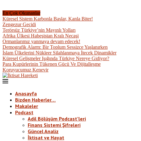
En Çok Okunanlar
Küresel Sistem Karbonla Başlar, Kanla Biter!
Zengezur Geçidi
Terörsüz Türkiye’nin Mayınlı Yolları
Afrika Ülkesi Habeşistan Kralı Necaşi
Ormanlarımız yanmaya devam edecek!
Demografik Alarm: Bir Toplum Sessizce Yaşlanırken
İslam Ülkelerini Nükleer Silahlanmaya İtecek Dinamikler
Küresel Gelişmeler Işığında Türkiye Nereye Gidiyor?
Para Kupürlerinin Tükenen Gücü Ve Dijitalleşme
Koruyucumuz Kenevir
Anasayfa
Bizden Haberler…
Makaleler
Podcast
Adil Bölüşüm Podcast’leri
Finans Sistemi Şifreleri
Güncel Analiz
İktisat ve Hayat