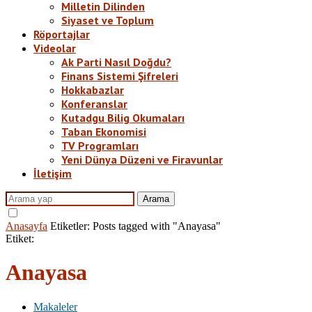
Milletin Dilinden
Siyaset ve Toplum
Röportajlar
Videolar
Ak Parti Nasıl Doğdu?
Finans Sistemi Şifreleri
Hokkabazlar
Konferanslar
Kutadgu Bilig Okumaları
Taban Ekonomisi
TV Programları
Yeni Dünya Düzeni ve Firavunlar
İletişim
Arama
Anasayfa
Etiketler:
Posts tagged with "Anayasa"
Etiket:
Anayasa
Makaleler