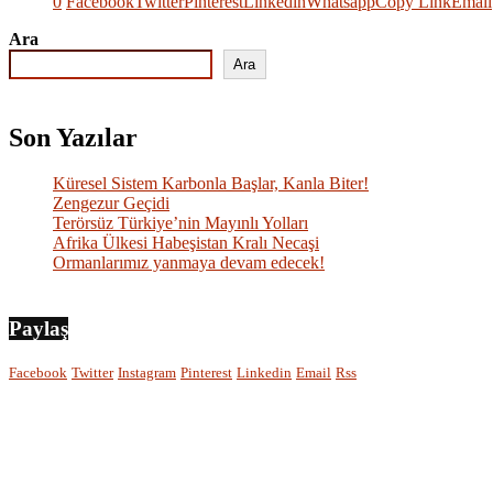
0
Facebook
Twitter
Pinterest
Linkedin
Whatsapp
Copy Link
Email
Ara
Ara
Son Yazılar
Küresel Sistem Karbonla Başlar, Kanla Biter!
Zengezur Geçidi
Terörsüz Türkiye’nin Mayınlı Yolları
Afrika Ülkesi Habeşistan Kralı Necaşi
Ormanlarımız yanmaya devam edecek!
Paylaş
Facebook
Twitter
Instagram
Pinterest
Linkedin
Email
Rss