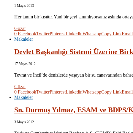
1 Mayıs 2013
Her tanım bir kısıttır. Yani bir şeyi tanımlıyorsanız aslında ort
Gözat
0
Facebook
Twitter
Pinterest
Linkedin
Whatsapp
Copy Link
Email
Makaleler
Devlet Başkanlığı Sistemi Üzerine Bir
17 Mayıs 2012
Tevrat ve İncil’de denizlerde yaşayan bir su canavarından bahs
Gözat
0
Facebook
Twitter
Pinterest
Linkedin
Whatsapp
Copy Link
Email
Makaleler
Sn. Durmuş Yılmaz, ESAM ve BDPS/
3 Mayıs 2012