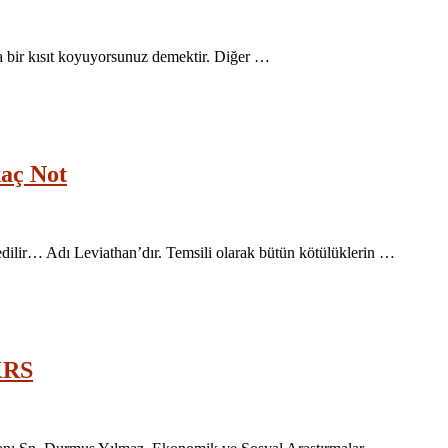
aya bir kısıt koyuyorsunuz demektir. Diğer …
kaç Not
edilir… Adı Leviathan’dır. Temsili olarak bütün kötülüklerin …
KRS