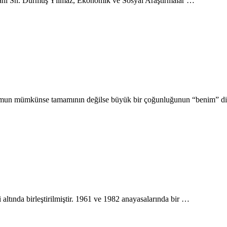
nı Sn. Durmuş Yılmaz, Ekonomik ve Sosyal Araştırmalar …
plumun mümkünse tamamının değilse büyük bir çoğunluğunun “benim” di
ltında birleştirilmiştir. 1961 ve 1982 anayasalarında bir …