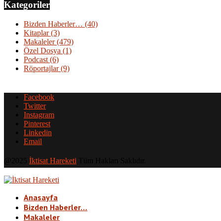
Kategoriler
Bizden Haberler…
(40)
Kitaplar
(3)
Makaleler
(479)
Özel Dosya
(1)
Podcast
(6)
Röportajlar
(9)
Facebook
Twitter
Instagram
Pinterest
Linkedin
Email
@2025
İktisat Hareketi
Tüm Hakları Saklıdır.
Anasayfa
Bizden Haberler…
Makaleler