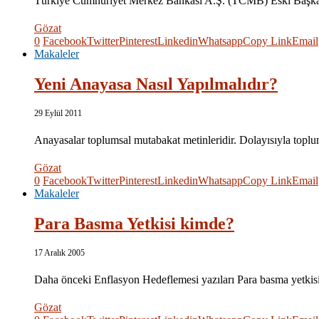
Türkiye Cumhuriyet Merkez Bankası A.Ş. (TCMB) Eski Başka
Gözat
0
Facebook
Twitter
Pinterest
Linkedin
Whatsapp
Copy Link
Email
Makaleler
Yeni Anayasa Nasıl Yapılmalıdır?
29 Eylül 2011
Anayasalar toplumsal mutabakat metinleridir. Dolayısıyla to
Gözat
0
Facebook
Twitter
Pinterest
Linkedin
Whatsapp
Copy Link
Email
Makaleler
Para Basma Yetkisi kimde?
17 Aralık 2005
Daha önceki Enflasyon Hedeflemesi yazıları Para basma yetkisi a
Gözat