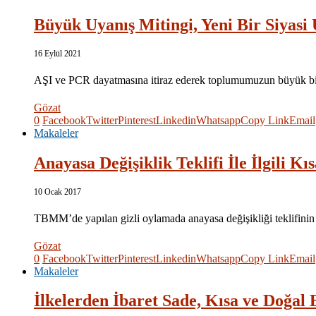
Büyük Uyanış Mitingi, Yeni Bir Siyas
16 Eylül 2021
AŞI ve PCR dayatmasına itiraz ederek toplumumuzun büyük bir 
Gözat
0
Facebook
Twitter
Pinterest
Linkedin
Whatsapp
Copy Link
Email
Makaleler
Anayasa Değişiklik Teklifi İle İlgili K
10 Ocak 2017
TBMM’de yapılan gizli oylamada anayasa değişikliği teklifinin
Gözat
0
Facebook
Twitter
Pinterest
Linkedin
Whatsapp
Copy Link
Email
Makaleler
İlkelerden İbaret Sade, Kısa ve Doğal