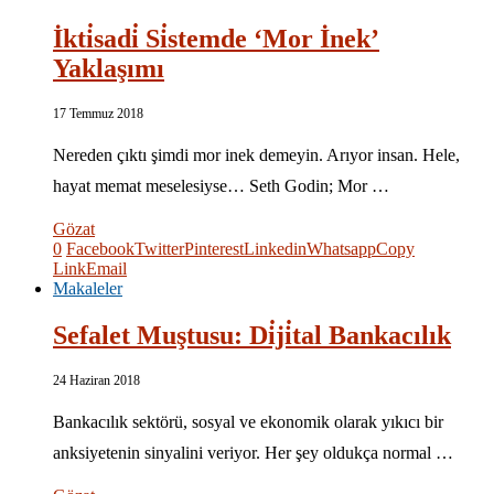
İkti̇sadi̇ Si̇stemde ‘Mor İnek’
Yaklaşımı
17 Temmuz 2018
Nereden çıktı şimdi mor inek demeyin. Arıyor insan. Hele,
hayat memat meselesiyse… Seth Godin; Mor …
Gözat
0
Facebook
Twitter
Pinterest
Linkedin
Whatsapp
Copy
Link
Email
Makaleler
Sefalet Muştusu: Di̇ji̇tal Bankacılık
24 Haziran 2018
Bankacılık sektörü, sosyal ve ekonomik olarak yıkıcı bir
anksiyetenin sinyalini veriyor. Her şey oldukça normal …