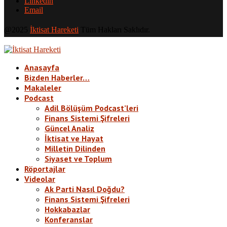
Linkedin
Email
@2025
İktisat Hareketi
Tüm Hakları Saklıdır.
Anasayfa
Bizden Haberler…
Makaleler
Podcast
Adil Bölüşüm Podcast’leri
Finans Sistemi Şifreleri
Güncel Analiz
İktisat ve Hayat
Milletin Dilinden
Siyaset ve Toplum
Röportajlar
Videolar
Ak Parti Nasıl Doğdu?
Finans Sistemi Şifreleri
Hokkabazlar
Konferanslar