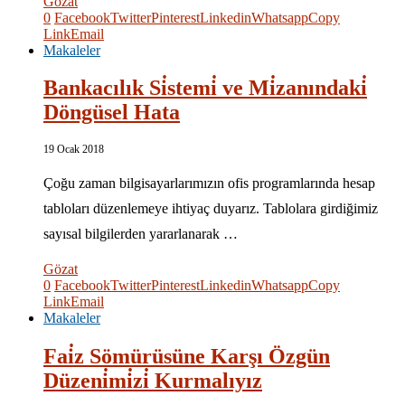
Gözat
0
Facebook
Twitter
Pinterest
Linkedin
Whatsapp
Copy
Link
Email
Makaleler
Bankacılık Si̇stemi̇ ve Mi̇zanındaki̇
Döngüsel Hata
19 Ocak 2018
Çoğu zaman bilgisayarlarımızın ofis programlarında hesap
tabloları düzenlemeye ihtiyaç duyarız. Tablolara girdiğimiz
sayısal bilgilerden yararlanarak …
Gözat
0
Facebook
Twitter
Pinterest
Linkedin
Whatsapp
Copy
Link
Email
Makaleler
Fai̇z Sömürüsüne Karşı Özgün
Düzeni̇mi̇zi̇ Kurmalıyız