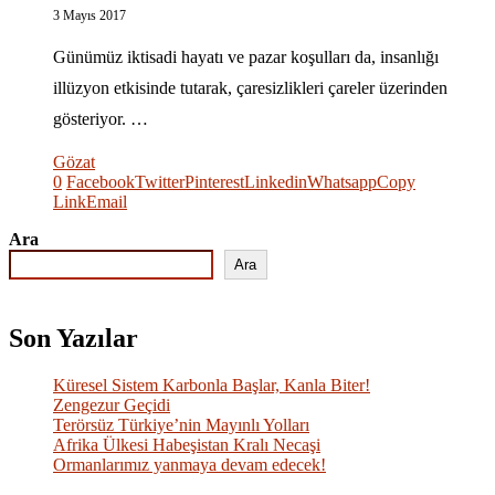
3 Mayıs 2017
Günümüz iktisadi hayatı ve pazar koşulları da, insanlığı
illüzyon etkisinde tutarak, çaresizlikleri çareler üzerinden
gösteriyor. …
Gözat
0
Facebook
Twitter
Pinterest
Linkedin
Whatsapp
Copy
Link
Email
Ara
Ara
Son Yazılar
Küresel Sistem Karbonla Başlar, Kanla Biter!
Zengezur Geçidi
Terörsüz Türkiye’nin Mayınlı Yolları
Afrika Ülkesi Habeşistan Kralı Necaşi
Ormanlarımız yanmaya devam edecek!