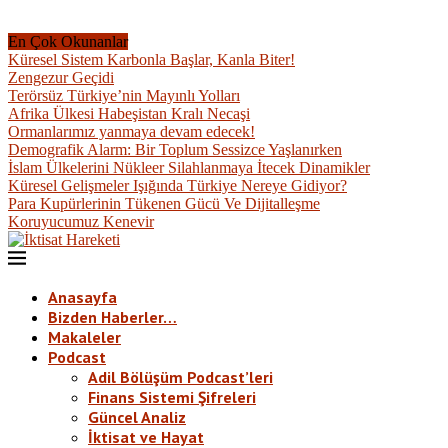
En Çok Okunanlar
Küresel Sistem Karbonla Başlar, Kanla Biter!
Zengezur Geçidi
Terörsüz Türkiye’nin Mayınlı Yolları
Afrika Ülkesi Habeşistan Kralı Necaşi
Ormanlarımız yanmaya devam edecek!
Demografik Alarm: Bir Toplum Sessizce Yaşlanırken
İslam Ülkelerini Nükleer Silahlanmaya İtecek Dinamikler
Küresel Gelişmeler Işığında Türkiye Nereye Gidiyor?
Para Kupürlerinin Tükenen Gücü Ve Dijitalleşme
Koruyucumuz Kenevir
Anasayfa
Bizden Haberler…
Makaleler
Podcast
Adil Bölüşüm Podcast’leri
Finans Sistemi Şifreleri
Güncel Analiz
İktisat ve Hayat