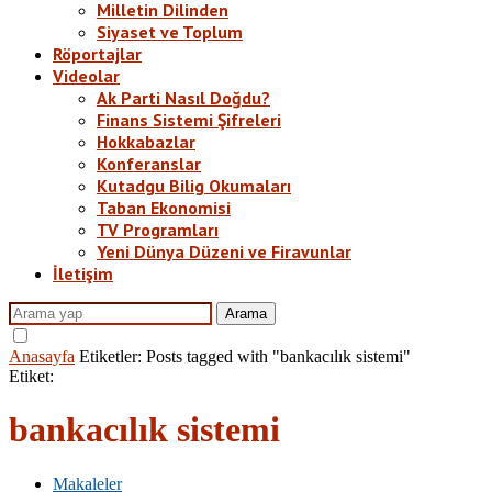
Milletin Dilinden
Siyaset ve Toplum
Röportajlar
Videolar
Ak Parti Nasıl Doğdu?
Finans Sistemi Şifreleri
Hokkabazlar
Konferanslar
Kutadgu Bilig Okumaları
Taban Ekonomisi
TV Programları
Yeni Dünya Düzeni ve Firavunlar
İletişim
Arama
Anasayfa
Etiketler:
Posts tagged with "bankacılık sistemi"
Etiket:
bankacılık sistemi
Makaleler