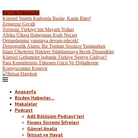
En Çok Okunanlar
Küresel Sistem Karbonla Başlar, Kanla Biter!
Zengezur Geçidi
Terörsüz Türkiye’nin Mayınlı Yolları
Afrika Ülkesi Habeşistan Kralı Necaşi
Ormanlarımız yanmaya devam edecek!
Demografik Alarm: Bir Toplum Sessizce Yaşlanırken
İslam Ülkelerini Nükleer Silahlanmaya İtecek Dinamikler
Küresel Gelişmeler Işığında Türkiye Nereye Gidiyor?
Para Kupürlerinin Tükenen Gücü Ve Dijitalleşme
Koruyucumuz Kenevir
Anasayfa
Bizden Haberler…
Makaleler
Podcast
Adil Bölüşüm Podcast’leri
Finans Sistemi Şifreleri
Güncel Analiz
İktisat ve Hayat