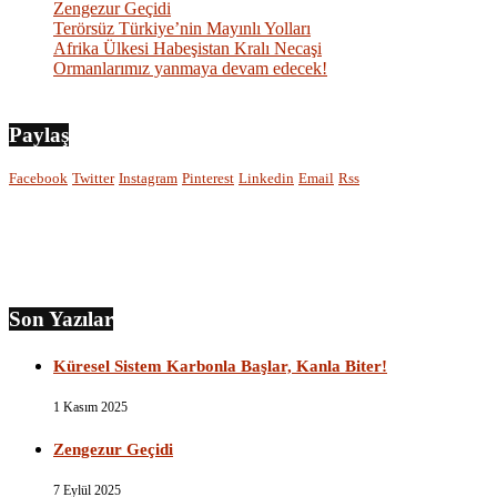
Zengezur Geçidi
Terörsüz Türkiye’nin Mayınlı Yolları
Afrika Ülkesi Habeşistan Kralı Necaşi
Ormanlarımız yanmaya devam edecek!
Paylaş
Facebook
Twitter
Instagram
Pinterest
Linkedin
Email
Rss
Son Yazılar
Küresel Sistem Karbonla Başlar, Kanla Biter!
1 Kasım 2025
Zengezur Geçidi
7 Eylül 2025