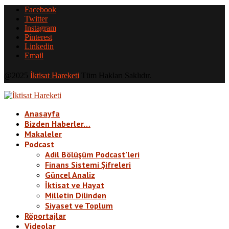
Facebook
Twitter
Instagram
Pinterest
Linkedin
Email
@2025
İktisat Hareketi
Tüm Hakları Saklıdır.
Anasayfa
Bizden Haberler…
Makaleler
Podcast
Adil Bölüşüm Podcast’leri
Finans Sistemi Şifreleri
Güncel Analiz
İktisat ve Hayat
Milletin Dilinden
Siyaset ve Toplum
Röportajlar
Videolar