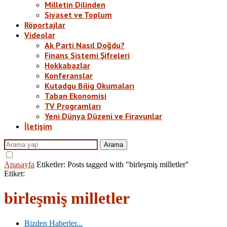
Milletin Dilinden
Siyaset ve Toplum
Röportajlar
Videolar
Ak Parti Nasıl Doğdu?
Finans Sistemi Şifreleri
Hokkabazlar
Konferanslar
Kutadgu Bilig Okumaları
Taban Ekonomisi
TV Programları
Yeni Dünya Düzeni ve Firavunlar
İletişim
Arama
Anasayfa
Etiketler:
Posts tagged with "birleşmiş milletler"
Etiket:
birleşmiş milletler
Bizden Haberler...