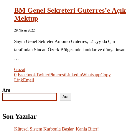
BM Genel Sekreteri Guterres’e Açık
Mektup
29 Nisan 2022
Sayın Genel Sekreter Antonio Guterres; 21.yy’da Çin
tarafından Sincan Özerk Bölgesinde tanıklar ve dünya insan
…
Gözat
0
Facebook
Twitter
Pinterest
Linkedin
Whatsapp
Copy
Link
Email
Ara
Ara
Son Yazılar
Küresel Sistem Karbonla Başlar, Kanla Biter!