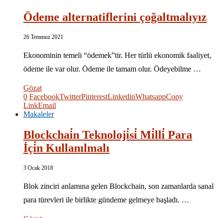
Ödeme alternatiflerini çoğaltmalıyız
26 Temmuz 2021
Ekonominin temeli “ödemek”tir. Her türlü ekonomik faaliyet,
ödeme ile var olur. Ödeme ile tamam olur. Ödeyebilme …
Gözat
0
Facebook
Twitter
Pinterest
Linkedin
Whatsapp
Copy
Link
Email
Makaleler
Blockchai̇n Teknoloji̇si̇ Mi̇lli̇ Para
İçi̇n Kullanılmalı
3 Ocak 2018
Blok zinciri anlamına gelen Blockchain, son zamanlarda sanal
para türevleri ile birlikte gündeme gelmeye başladı. …