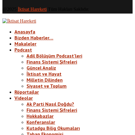
@2025
İktisat Hareketi
Tüm Hakları Saklıdır.
Anasayfa
Bizden Haberler…
Makaleler
Podcast
Adil Bölüşüm Podcast’leri
Finans Sistemi Şifreleri
Güncel Analiz
İktisat ve Hayat
Milletin Dilinden
Siyaset ve Toplum
Röportajlar
Videolar
Ak Parti Nasıl Doğdu?
Finans Sistemi Şifreleri
Hokkabazlar
Konferanslar
Kutadgu Bilig Okumaları
Taban Ekonomisi