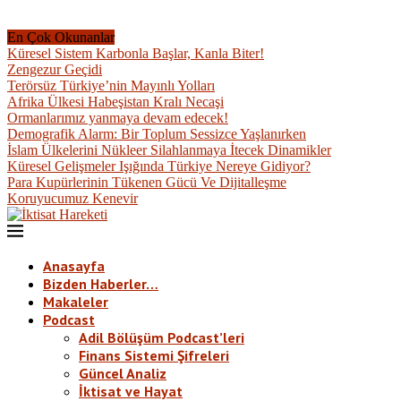
En Çok Okunanlar
Küresel Sistem Karbonla Başlar, Kanla Biter!
Zengezur Geçidi
Terörsüz Türkiye’nin Mayınlı Yolları
Afrika Ülkesi Habeşistan Kralı Necaşi
Ormanlarımız yanmaya devam edecek!
Demografik Alarm: Bir Toplum Sessizce Yaşlanırken
İslam Ülkelerini Nükleer Silahlanmaya İtecek Dinamikler
Küresel Gelişmeler Işığında Türkiye Nereye Gidiyor?
Para Kupürlerinin Tükenen Gücü Ve Dijitalleşme
Koruyucumuz Kenevir
Anasayfa
Bizden Haberler…
Makaleler
Podcast
Adil Bölüşüm Podcast’leri
Finans Sistemi Şifreleri
Güncel Analiz
İktisat ve Hayat