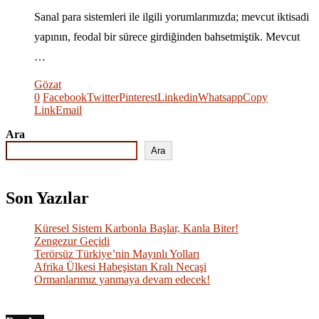
Sanal para sistemleri ile ilgili yorumlarımızda; mevcut iktisadi
yapının, feodal bir sürece girdiğinden bahsetmiştik. Mevcut
…
Gözat
0
Facebook
Twitter
Pinterest
Linkedin
Whatsapp
Copy
Link
Email
Ara
Ara
Son Yazılar
Küresel Sistem Karbonla Başlar, Kanla Biter!
Zengezur Geçidi
Terörsüz Türkiye’nin Mayınlı Yolları
Afrika Ülkesi Habeşistan Kralı Necaşi
Ormanlarımız yanmaya devam edecek!