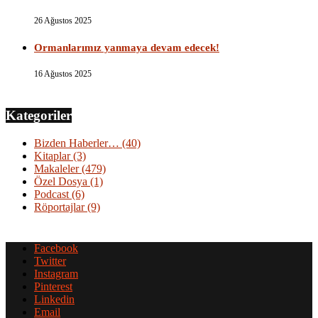
26 Ağustos 2025
Ormanlarımız yanmaya devam edecek!
16 Ağustos 2025
Kategoriler
Bizden Haberler…
(40)
Kitaplar
(3)
Makaleler
(479)
Özel Dosya
(1)
Podcast
(6)
Röportajlar
(9)
Facebook
Twitter
Instagram
Pinterest
Linkedin
Email