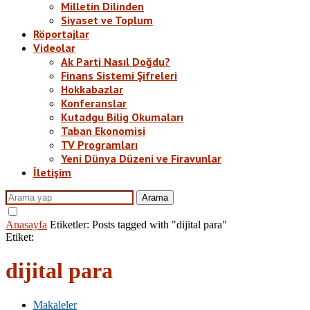
Milletin Dilinden
Siyaset ve Toplum
Röportajlar
Videolar
Ak Parti Nasıl Doğdu?
Finans Sistemi Şifreleri
Hokkabazlar
Konferanslar
Kutadgu Bilig Okumaları
Taban Ekonomisi
TV Programları
Yeni Dünya Düzeni ve Firavunlar
İletişim
Arama
Anasayfa
Etiketler:
Posts tagged with "dijital para"
Etiket:
dijital para
Makaleler