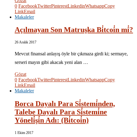
Gözat
0
Facebook
Twitter
Pinterest
Linkedin
Whatsapp
Copy
Link
Email
Makaleler
Açılmayan Son Matruşka Bi̇tcoi̇n mi̇?
26 Aralık 2017
Mevcut finansal anlayış öyle bir çıkmaza girdi ki; sermaye,
serseri mayın gibi akacak yeni alan …
Gözat
0
Facebook
Twitter
Pinterest
Linkedin
Whatsapp
Copy
Link
Email
Makaleler
Borca Dayalı Para Si̇stemi̇nden,
Talebe Dayalı Para Si̇stemi̇ne
Yöneli̇şi̇n Adı: (Bi̇tcoi̇n)
1 Ekim 2017