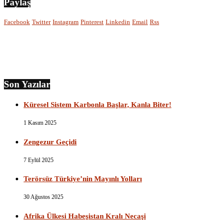
Paylaş
Facebook
Twitter
Instagram
Pinterest
Linkedin
Email
Rss
Son Yazılar
Küresel Sistem Karbonla Başlar, Kanla Biter!
1 Kasım 2025
Zengezur Geçidi
7 Eylül 2025
Terörsüz Türkiye’nin Mayınlı Yolları
30 Ağustos 2025
Afrika Ülkesi Habeşistan Kralı Necaşi