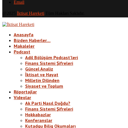
Email
@2025
İktisat Hareketi
Tüm Hakları Saklıdır.
Anasayfa
Bizden Haberler…
Makaleler
Podcast
Adil Bölüşüm Podcast’leri
Finans Sistemi Şifreleri
Güncel Analiz
İktisat ve Hayat
Milletin Dilinden
Siyaset ve Toplum
Röportajlar
Videolar
Ak Parti Nasıl Doğdu?
Finans Sistemi Şifreleri
Hokkabazlar
Konferanslar
Kutadgu Bilig Okumaları