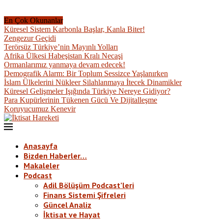
En Çok Okunanlar
Küresel Sistem Karbonla Başlar, Kanla Biter!
Zengezur Geçidi
Terörsüz Türkiye’nin Mayınlı Yolları
Afrika Ülkesi Habeşistan Kralı Necaşi
Ormanlarımız yanmaya devam edecek!
Demografik Alarm: Bir Toplum Sessizce Yaşlanırken
İslam Ülkelerini Nükleer Silahlanmaya İtecek Dinamikler
Küresel Gelişmeler Işığında Türkiye Nereye Gidiyor?
Para Kupürlerinin Tükenen Gücü Ve Dijitalleşme
Koruyucumuz Kenevir
Anasayfa
Bizden Haberler…
Makaleler
Podcast
Adil Bölüşüm Podcast’leri
Finans Sistemi Şifreleri
Güncel Analiz
İktisat ve Hayat