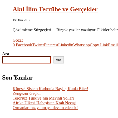
Akıl İlim Tecrübe ve Gerçekler
15 Ocak 2012
Çözümleme Süzgeçleri… Birçok yazılar yazılıyor. Fikirler belirt
Gözat
0
Facebook
Twitter
Pinterest
Linkedin
Whatsapp
Copy Link
Email
Ara
Ara
Son Yazılar
Küresel Sistem Karbonla Başlar, Kanla Biter!
Zengezur Geçidi
Terörsüz Türkiye’nin Mayınlı Yolları
Afrika Ülkesi Habeşistan Kralı Necaşi
Ormanlarımız yanmaya devam edecek!