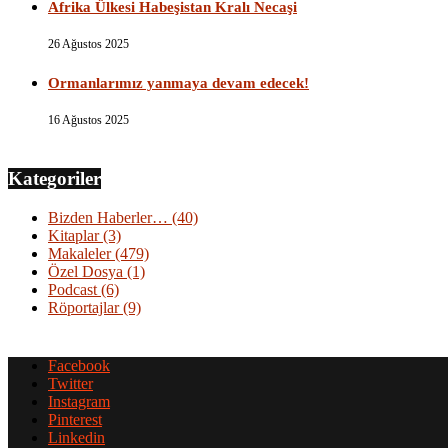
Afrika Ülkesi Habeşistan Kralı Necaşi
26 Ağustos 2025
Ormanlarımız yanmaya devam edecek!
16 Ağustos 2025
Kategoriler
Bizden Haberler…
(40)
Kitaplar
(3)
Makaleler
(479)
Özel Dosya
(1)
Podcast
(6)
Röportajlar
(9)
Facebook
Twitter
Instagram
Pinterest
Linkedin