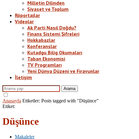
Milletin Dilinden
Siyaset ve Toplum
Röportajlar
Videolar
Ak Parti Nasıl Doğdu?
Finans Sistemi Şifreleri
Hokkabazlar
Konferanslar
Kutadgu Bilig Okumaları
Taban Ekonomisi
TV Programları
Yeni Dünya Düzeni ve Firavunlar
İletişim
Arama
Anasayfa
Etiketler:
Posts tagged with "Düşünce"
Etiket:
Düşünce
Makaleler