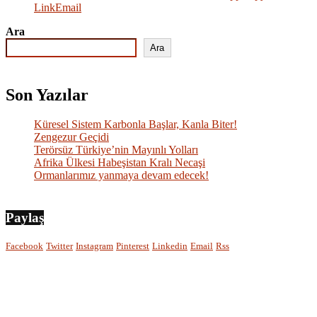
Link
Email
Ara
Ara
Son Yazılar
Küresel Sistem Karbonla Başlar, Kanla Biter!
Zengezur Geçidi
Terörsüz Türkiye’nin Mayınlı Yolları
Afrika Ülkesi Habeşistan Kralı Necaşi
Ormanlarımız yanmaya devam edecek!
Paylaş
Facebook
Twitter
Instagram
Pinterest
Linkedin
Email
Rss