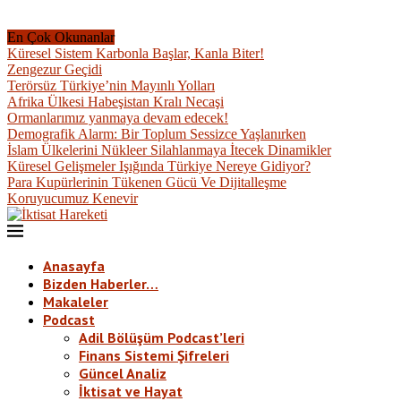
En Çok Okunanlar
Küresel Sistem Karbonla Başlar, Kanla Biter!
Zengezur Geçidi
Terörsüz Türkiye’nin Mayınlı Yolları
Afrika Ülkesi Habeşistan Kralı Necaşi
Ormanlarımız yanmaya devam edecek!
Demografik Alarm: Bir Toplum Sessizce Yaşlanırken
İslam Ülkelerini Nükleer Silahlanmaya İtecek Dinamikler
Küresel Gelişmeler Işığında Türkiye Nereye Gidiyor?
Para Kupürlerinin Tükenen Gücü Ve Dijitalleşme
Koruyucumuz Kenevir
Anasayfa
Bizden Haberler…
Makaleler
Podcast
Adil Bölüşüm Podcast’leri
Finans Sistemi Şifreleri
Güncel Analiz
İktisat ve Hayat