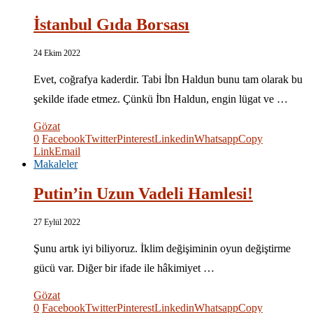
İstanbul Gıda Borsası
24 Ekim 2022
Evet, coğrafya kaderdir. Tabi İbn Haldun bunu tam olarak bu
şekilde ifade etmez. Çünkü İbn Haldun, engin lügat ve …
Gözat
0
Facebook
Twitter
Pinterest
Linkedin
Whatsapp
Copy
Link
Email
Makaleler
Putin’in Uzun Vadeli Hamlesi!
27 Eylül 2022
Şunu artık iyi biliyoruz. İklim değişiminin oyun değiştirme
gücü var. Diğer bir ifade ile hâkimiyet …
Gözat
0
Facebook
Twitter
Pinterest
Linkedin
Whatsapp
Copy