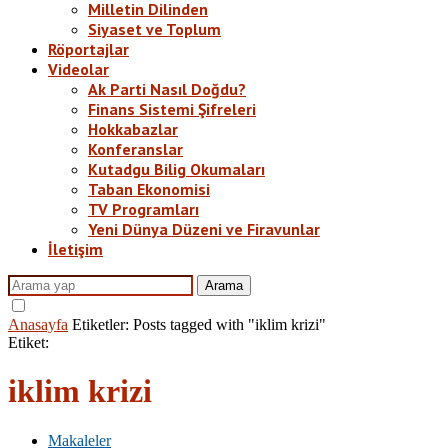
Milletin Dilinden
Siyaset ve Toplum
Röportajlar
Videolar
Ak Parti Nasıl Doğdu?
Finans Sistemi Şifreleri
Hokkabazlar
Konferanslar
Kutadgu Bilig Okumaları
Taban Ekonomisi
TV Programları
Yeni Dünya Düzeni ve Firavunlar
İletişim
Arama
Anasayfa
Etiketler:
Posts tagged with "iklim krizi"
Etiket:
iklim krizi
Makaleler