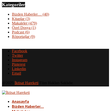
Kategoriler
Bizden Haberler…
(40)
Kitaplar
(3)
Makaleler
(479)
Özel Dosya
(1)
Podcast
(6)
Röportajlar
(9)
Facebook
Twitter
Instagram
Pinterest
Linkedin
Email
@2025
İktisat Hareketi
Tüm Hakları Saklıdır.
Anasayfa
Bizden Haberler…