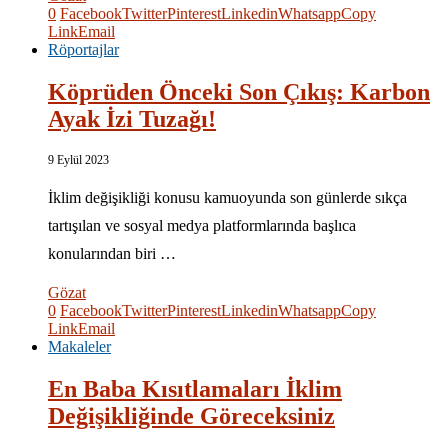
0
Facebook
Twitter
Pinterest
Linkedin
Whatsapp
Copy
Link
Email
Röportajlar
Köprüden Önceki Son Çıkış: Karbon
Ayak İzi Tuzağı!
9 Eylül 2023
İklim değişikliği konusu kamuoyunda son günlerde sıkça
tartışılan ve sosyal medya platformlarında başlıca
konularından biri …
Gözat
0
Facebook
Twitter
Pinterest
Linkedin
Whatsapp
Copy
Link
Email
Makaleler
En Baba Kısıtlamaları İklim
Değişikliğinde Göreceksiniz