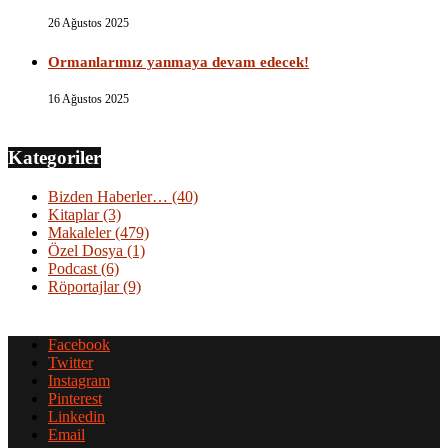
26 Ağustos 2025
Ormanlarımız yanmaya devam edecek!
16 Ağustos 2025
Kategoriler
Bizden Haberler…
(40)
Kitaplar
(3)
Makaleler
(479)
Özel Dosya
(1)
Podcast
(6)
Röportajlar
(9)
Facebook
Twitter
Instagram
Pinterest
Linkedin
Email