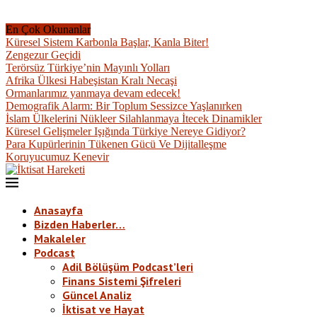
En Çok Okunanlar
Küresel Sistem Karbonla Başlar, Kanla Biter!
Zengezur Geçidi
Terörsüz Türkiye’nin Mayınlı Yolları
Afrika Ülkesi Habeşistan Kralı Necaşi
Ormanlarımız yanmaya devam edecek!
Demografik Alarm: Bir Toplum Sessizce Yaşlanırken
İslam Ülkelerini Nükleer Silahlanmaya İtecek Dinamikler
Küresel Gelişmeler Işığında Türkiye Nereye Gidiyor?
Para Kupürlerinin Tükenen Gücü Ve Dijitalleşme
Koruyucumuz Kenevir
Anasayfa
Bizden Haberler…
Makaleler
Podcast
Adil Bölüşüm Podcast’leri
Finans Sistemi Şifreleri
Güncel Analiz
İktisat ve Hayat