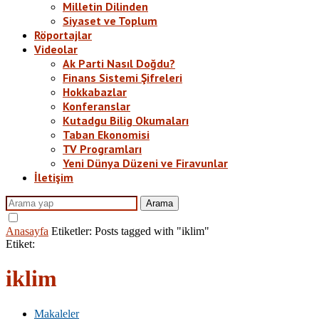
Milletin Dilinden
Siyaset ve Toplum
Röportajlar
Videolar
Ak Parti Nasıl Doğdu?
Finans Sistemi Şifreleri
Hokkabazlar
Konferanslar
Kutadgu Bilig Okumaları
Taban Ekonomisi
TV Programları
Yeni Dünya Düzeni ve Firavunlar
İletişim
Arama
Anasayfa
Etiketler:
Posts tagged with "iklim"
Etiket:
iklim
Makaleler