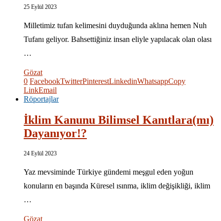
25 Eylül 2023
Milletimiz tufan kelimesini duyduğunda aklına hemen Nuh
Tufanı geliyor. Bahsettiğiniz insan eliyle yapılacak olan olası
…
Gözat
0
Facebook
Twitter
Pinterest
Linkedin
Whatsapp
Copy
Link
Email
Röportajlar
İklim Kanunu Bilimsel Kanıtlara(mı)
Dayanıyor!?
24 Eylül 2023
Yaz mevsiminde Türkiye gündemi meşgul eden yoğun
konuların en başında Küresel ısınma, iklim değişikliği, iklim
…
Gözat