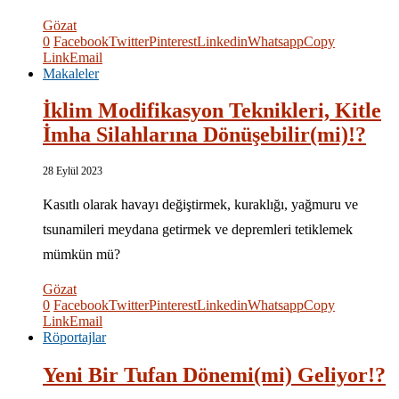
Gözat
0
Facebook
Twitter
Pinterest
Linkedin
Whatsapp
Copy
Link
Email
Makaleler
İklim Modifikasyon Teknikleri, Kitle
İmha Silahlarına Dönüşebilir(mi)!?
28 Eylül 2023
Kasıtlı olarak havayı değiştirmek, kuraklığı, yağmuru ve
tsunamileri meydana getirmek ve depremleri tetiklemek
mümkün mü?
Gözat
0
Facebook
Twitter
Pinterest
Linkedin
Whatsapp
Copy
Link
Email
Röportajlar
Yeni Bir Tufan Dönemi(mi) Geliyor!?