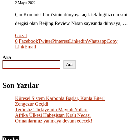
2 Mayıs 2022
Çin Kominist Parti’sinin dünyaya açık tek İngilizce resmi
dergisi olan Beijing Review Nisan sayısında dünyaya, …
Gözat
0
Facebook
Twitter
Pinterest
Linkedin
Whatsapp
Copy
Link
Email
Ara
Ara
Son Yazılar
Küresel Sistem Karbonla Başlar, Kanla Biter!
Zengezur Geçidi
Terörsüz Türkiye’nin Mayınlı Yolları
Afrika Ülkesi Habeşistan Kralı Necaşi
Ormanlarımız yanmaya devam edecek!
Paylaş