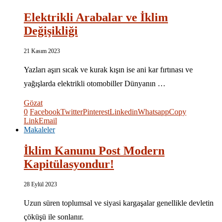
Elektrikli Arabalar ve İklim
Değişikliği
21 Kasım 2023
Yazları aşırı sıcak ve kurak kışın ise ani kar fırtınası ve
yağışlarda elektrikli otomobiller Dünyanın …
Gözat
0
Facebook
Twitter
Pinterest
Linkedin
Whatsapp
Copy
Link
Email
Makaleler
İklim Kanunu Post Modern
Kapitülasyondur!
28 Eylül 2023
Uzun süren toplumsal ve siyasi kargaşalar genellikle devletin
çöküşü ile sonlanır.