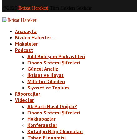
@2025
İktisat Hareketi
Tüm Hakları Saklıdır.
Anasayfa
Bizden Haberler…
Makaleler
Podcast
Adil Bölüşüm Podcast’leri
Finans Sistemi Şifreleri
Güncel Analiz
İktisat ve Hayat
Milletin Dilinden
Siyaset ve Toplum
Röportajlar
Videolar
Ak Parti Nasıl Doğdu?
Finans Sistemi Şifreleri
Hokkabazlar
Konferanslar
Kutadgu Bilig Okumaları
Taban Ekonomisi