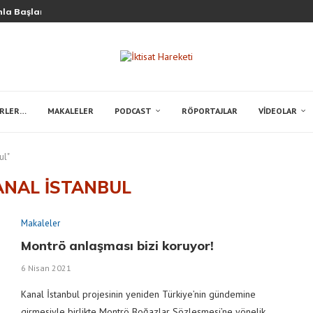
la Başlar, Kanla Biter!
ERLER…
MAKALELER
PODCAST
RÖPORTAJLAR
VIDEOLAR
ul"
ANAL ISTANBUL
Makaleler
Montrö anlaşması bizi koruyor!
6 Nisan 2021
Kanal İstanbul projesinin yeniden Türkiye’nin gündemine
girmesiyle birlikte Montrö Boğazlar Sözleşmesi’ne yönelik