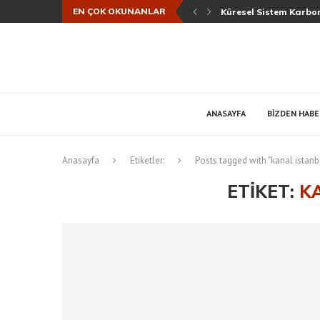
EN ÇOK OKUNANLAR
Küresel Sistem Karbon
ANASAYFA
BIZDEN HAB
Anasayfa
Etiketler:
Posts tagged with "kanal istanb
ETIKET:
K