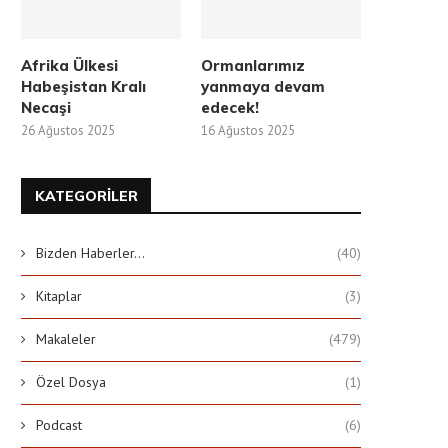
Afrika Ülkesi
Ormanlarımız
Habeşistan Kralı
yanmaya devam
Necaşi
edecek!
26 Ağustos 2025
16 Ağustos 2025
KATEGORILER
Bizden Haberler…
(40)
Kitaplar
(3)
Makaleler
(479)
Özel Dosya
(1)
Podcast
(6)