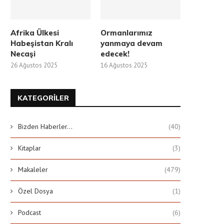
Afrika Ülkesi
Ormanlarımız
Habeşistan Kralı
yanmaya devam
Necaşi
edecek!
26 Ağustos 2025
16 Ağustos 2025
KATEGORILER
Bizden Haberler…
(40)
Kitaplar
(3)
Makaleler
(479)
Özel Dosya
(1)
Podcast
(6)