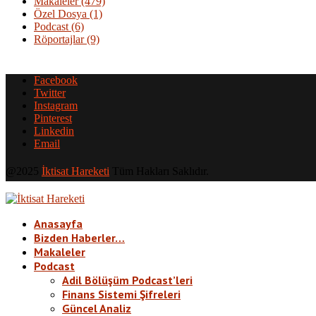
Makaleler
(479)
Özel Dosya
(1)
Podcast
(6)
Röportajlar
(9)
Facebook
Twitter
Instagram
Pinterest
Linkedin
Email
@2025
İktisat Hareketi
Tüm Hakları Saklıdır.
Anasayfa
Bizden Haberler…
Makaleler
Podcast
Adil Bölüşüm Podcast’leri
Finans Sistemi Şifreleri
Güncel Analiz