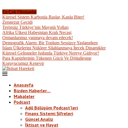
En Çok Okunanlar
Küresel Sistem Karbonla Başlar, Kanla Biter!
Zengezur Geçidi
Terörsüz Türkiye’nin Mayınlı Yolları
Afrika Ülkesi Habeşistan Kralı Necaşi
Ormanlarımız yanmaya devam edecek!
Demografik Alarm: Bir Toplum Sessizce Yaşlanırken
İslam Ülkelerini Nükleer Silahlanmaya İtecek Dinamikler
Küresel Gelişmeler Işığında Türkiye Nereye Gidiyor?
Para Kupürlerinin Tükenen Gücü Ve Dijitalleşme
Koruyucumuz Kenevir
Anasayfa
Bizden Haberler…
Makaleler
Podcast
Adil Bölüşüm Podcast’leri
Finans Sistemi Şifreleri
Güncel Analiz
İktisat ve Hayat