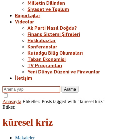
Milletin Dilinden
Siyaset ve Toplum
Röportajlar
Videolar
Ak Parti Nasıl Doğdu?
Finans Sistemi Şifreleri
Hokkabazlar
Konferanslar
Kutadgu Bilig Okumaları
Taban Ekonomisi
TV Programları
Yeni Dünya Düzeni ve Firavunlar
İletişim
Arama
Anasayfa
Etiketler:
Posts tagged with "küresel kriz"
Etiket:
küresel kriz
Makaleler