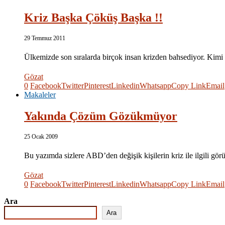
Kriz Başka Çöküş Başka !!
29 Temmuz 2011
Ülkemizde son sıralarda birçok insan krizden bahsediyor. Kimi
Gözat
0
Facebook
Twitter
Pinterest
Linkedin
Whatsapp
Copy Link
Email
Makaleler
Yakında Çözüm Gözükmüyor
25 Ocak 2009
Bu yazımda sizlere ABD’den değişik kişilerin kriz ile ilgili gör
Gözat
0
Facebook
Twitter
Pinterest
Linkedin
Whatsapp
Copy Link
Email
Ara
Ara