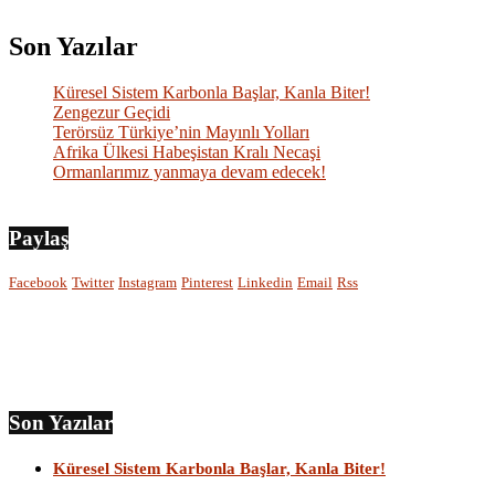
Son Yazılar
Küresel Sistem Karbonla Başlar, Kanla Biter!
Zengezur Geçidi
Terörsüz Türkiye’nin Mayınlı Yolları
Afrika Ülkesi Habeşistan Kralı Necaşi
Ormanlarımız yanmaya devam edecek!
Paylaş
Facebook
Twitter
Instagram
Pinterest
Linkedin
Email
Rss
Son Yazılar
Küresel Sistem Karbonla Başlar, Kanla Biter!