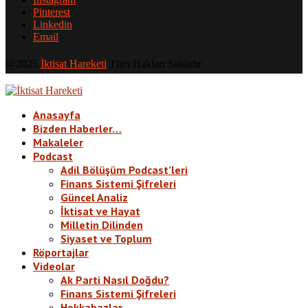
Pinterest
Linkedin
Email
@2025
İktisat Hareketi
Tüm Hakları Saklıdır.
Anasayfa
Bizden Haberler…
Makaleler
Podcast
Adil Bölüşüm Podcast’leri
Finans Sistemi Şifreleri
Güncel Analiz
İktisat ve Hayat
Milletin Dilinden
Siyaset ve Toplum
Röportajlar
Videolar
Ak Parti Nasıl Doğdu?
Finans Sistemi Şifreleri
Hokkabazlar