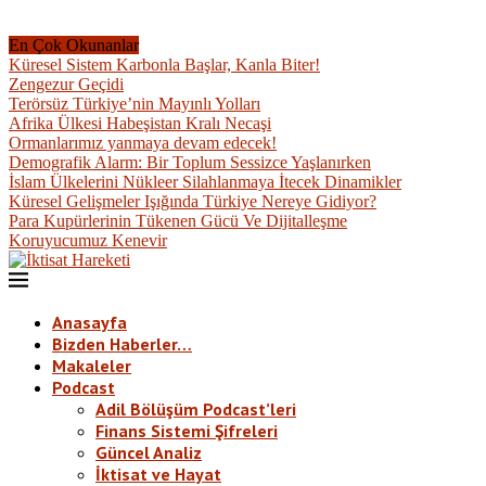
En Çok Okunanlar
Küresel Sistem Karbonla Başlar, Kanla Biter!
Zengezur Geçidi
Terörsüz Türkiye’nin Mayınlı Yolları
Afrika Ülkesi Habeşistan Kralı Necaşi
Ormanlarımız yanmaya devam edecek!
Demografik Alarm: Bir Toplum Sessizce Yaşlanırken
İslam Ülkelerini Nükleer Silahlanmaya İtecek Dinamikler
Küresel Gelişmeler Işığında Türkiye Nereye Gidiyor?
Para Kupürlerinin Tükenen Gücü Ve Dijitalleşme
Koruyucumuz Kenevir
Anasayfa
Bizden Haberler…
Makaleler
Podcast
Adil Bölüşüm Podcast’leri
Finans Sistemi Şifreleri
Güncel Analiz
İktisat ve Hayat