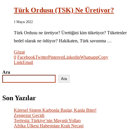
Türk Ordusu (TSK) Ne Üretiyor?
1 Mayıs 2022
Türk Ordusu ne üretiyor? Ürettiğini kim tüketiyor? Tüketenler
bedel olarak ne ödüyor? Hakikaten, Türk savunma …
Gözat
0
Facebook
Twitter
Pinterest
Linkedin
Whatsapp
Copy
Link
Email
Ara
Ara
Son Yazılar
Küresel Sistem Karbonla Başlar, Kanla Biter!
Zengezur Geçidi
Terörsüz Türkiye’nin Mayınlı Yolları
Afrika Ülkesi Habeşistan Kralı Necaşi