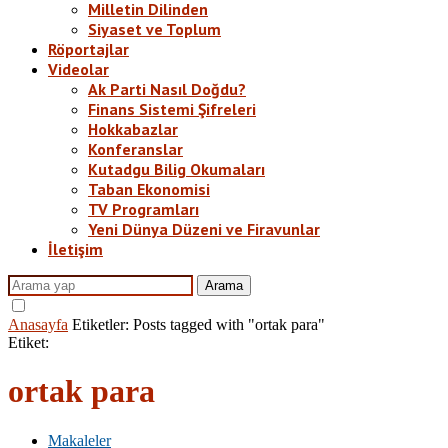
Milletin Dilinden
Siyaset ve Toplum
Röportajlar
Videolar
Ak Parti Nasıl Doğdu?
Finans Sistemi Şifreleri
Hokkabazlar
Konferanslar
Kutadgu Bilig Okumaları
Taban Ekonomisi
TV Programları
Yeni Dünya Düzeni ve Firavunlar
İletişim
Arama
Anasayfa
Etiketler:
Posts tagged with "ortak para"
Etiket:
ortak para
Makaleler