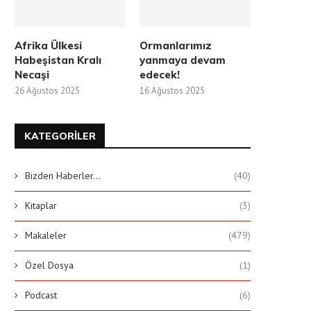
Afrika Ülkesi
Ormanlarımız
Habeşistan Kralı
yanmaya devam
Necaşi
edecek!
26 Ağustos 2025
16 Ağustos 2025
KATEGORILER
Bizden Haberler…
(40)
Kitaplar
(3)
Makaleler
(479)
Özel Dosya
(1)
Podcast
(6)