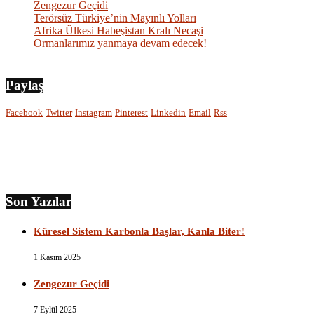
Zengezur Geçidi
Terörsüz Türkiye’nin Mayınlı Yolları
Afrika Ülkesi Habeşistan Kralı Necaşi
Ormanlarımız yanmaya devam edecek!
Paylaş
Facebook
Twitter
Instagram
Pinterest
Linkedin
Email
Rss
Son Yazılar
Küresel Sistem Karbonla Başlar, Kanla Biter!
1 Kasım 2025
Zengezur Geçidi
7 Eylül 2025