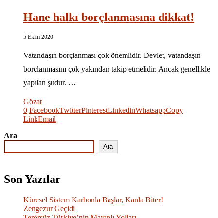
Hane halkı borçlanmasına dikkat!
5 Ekim 2020
Vatandaşın borçlanması çok önemlidir. Devlet, vatandaşın
borçlanmasını çok yakından takip etmelidir. Ancak genellikle
yapılan şudur. …
Gözat
0
Facebook
Twitter
Pinterest
Linkedin
Whatsapp
Copy
Link
Email
Ara
Ara
Son Yazılar
Küresel Sistem Karbonla Başlar, Kanla Biter!
Zengezur Geçidi
Terörsüz Türkiye’nin Mayınlı Yolları