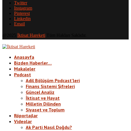
Twitter
Instagram
Pinterest
Linkedin
Email
@2025
İktisat Hareketi
Tüm Hakları Saklıdır.
Anasayfa
Bizden Haberler…
Makaleler
Podcast
Adil Bölüşüm Podcast’leri
Finans Sistemi Şifreleri
Güncel Analiz
İktisat ve Hayat
Milletin Dilinden
Siyaset ve Toplum
Röportajlar
Videolar
Ak Parti Nasıl Doğdu?