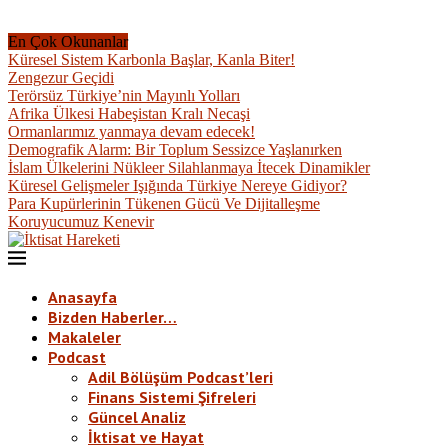
En Çok Okunanlar
Küresel Sistem Karbonla Başlar, Kanla Biter!
Zengezur Geçidi
Terörsüz Türkiye’nin Mayınlı Yolları
Afrika Ülkesi Habeşistan Kralı Necaşi
Ormanlarımız yanmaya devam edecek!
Demografik Alarm: Bir Toplum Sessizce Yaşlanırken
İslam Ülkelerini Nükleer Silahlanmaya İtecek Dinamikler
Küresel Gelişmeler Işığında Türkiye Nereye Gidiyor?
Para Kupürlerinin Tükenen Gücü Ve Dijitalleşme
Koruyucumuz Kenevir
Anasayfa
Bizden Haberler…
Makaleler
Podcast
Adil Bölüşüm Podcast’leri
Finans Sistemi Şifreleri
Güncel Analiz
İktisat ve Hayat