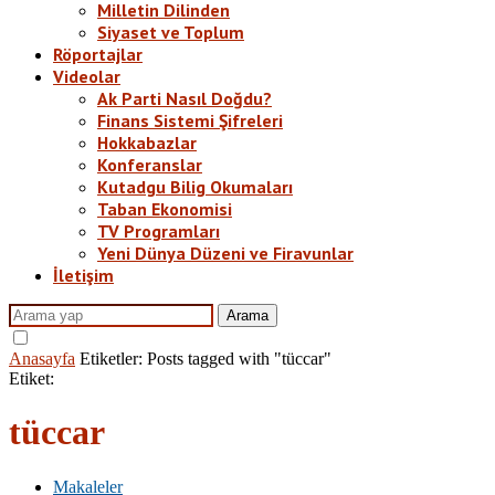
Milletin Dilinden
Siyaset ve Toplum
Röportajlar
Videolar
Ak Parti Nasıl Doğdu?
Finans Sistemi Şifreleri
Hokkabazlar
Konferanslar
Kutadgu Bilig Okumaları
Taban Ekonomisi
TV Programları
Yeni Dünya Düzeni ve Firavunlar
İletişim
Arama
Anasayfa
Etiketler:
Posts tagged with "tüccar"
Etiket:
tüccar
Makaleler