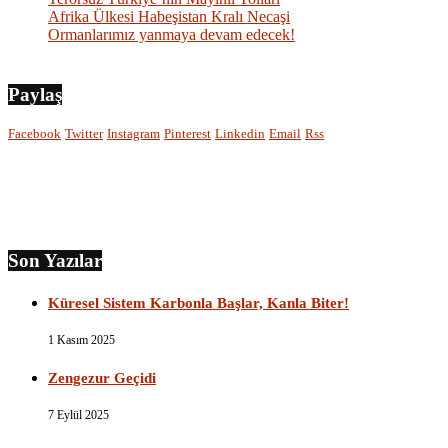
Afrika Ülkesi Habeşistan Kralı Necaşi
Ormanlarımız yanmaya devam edecek!
Paylaş
Facebook
Twitter
Instagram
Pinterest
Linkedin
Email
Rss
Son Yazılar
Küresel Sistem Karbonla Başlar, Kanla Biter!
1 Kasım 2025
Zengezur Geçidi
7 Eylül 2025