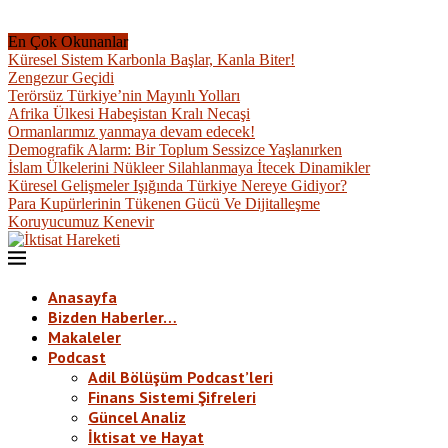
En Çok Okunanlar
Küresel Sistem Karbonla Başlar, Kanla Biter!
Zengezur Geçidi
Terörsüz Türkiye’nin Mayınlı Yolları
Afrika Ülkesi Habeşistan Kralı Necaşi
Ormanlarımız yanmaya devam edecek!
Demografik Alarm: Bir Toplum Sessizce Yaşlanırken
İslam Ülkelerini Nükleer Silahlanmaya İtecek Dinamikler
Küresel Gelişmeler Işığında Türkiye Nereye Gidiyor?
Para Kupürlerinin Tükenen Gücü Ve Dijitalleşme
Koruyucumuz Kenevir
Anasayfa
Bizden Haberler…
Makaleler
Podcast
Adil Bölüşüm Podcast’leri
Finans Sistemi Şifreleri
Güncel Analiz
İktisat ve Hayat