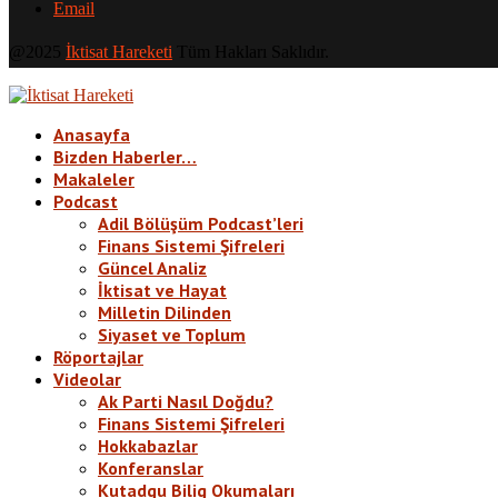
Email
@2025
İktisat Hareketi
Tüm Hakları Saklıdır.
Anasayfa
Bizden Haberler…
Makaleler
Podcast
Adil Bölüşüm Podcast’leri
Finans Sistemi Şifreleri
Güncel Analiz
İktisat ve Hayat
Milletin Dilinden
Siyaset ve Toplum
Röportajlar
Videolar
Ak Parti Nasıl Doğdu?
Finans Sistemi Şifreleri
Hokkabazlar
Konferanslar
Kutadgu Bilig Okumaları