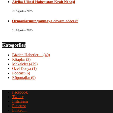
Afrika Ülkesi Habeşistan Kralı Necaşi
26 Ağustos 2025
Ormanlarımız yanmaya devam edecek!
16 Ağustos 2025
Kategoriler
Bizden Haberler…
(40)
Kitaplar
(3)
Makaleler
(479)
Özel Dosya
(1)
Podcast
(6)
Röportajlar
(9)
Facebook
Twitter
Instagram
Pinterest
Linkedin