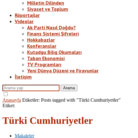
Milletin Dilinden
Siyaset ve Toplum
Röportajlar
Videolar
Ak Parti Nasıl Doğdu?
Finans Sistemi Şifreleri
Hokkabazlar
Konferanslar
Kutadgu Bilig Okumaları
Taban Ekonomisi
TV Programları
Yeni Dünya Düzeni ve Firavunlar
İletişim
Arama
Anasayfa
Etiketler:
Posts tagged with "Türki Cumhuriyetler"
Etiket:
Türki Cumhuriyetler
Makaleler