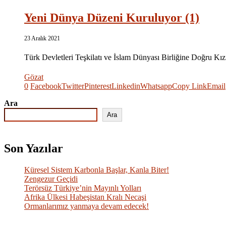
Yeni Dünya Düzeni Kuruluyor (1)
23 Aralık 2021
Türk Devletleri Teşkilatı ve İslam Dünyası Birliğine Doğru K
Gözat
0
Facebook
Twitter
Pinterest
Linkedin
Whatsapp
Copy Link
Email
Ara
Ara
Son Yazılar
Küresel Sistem Karbonla Başlar, Kanla Biter!
Zengezur Geçidi
Terörsüz Türkiye’nin Mayınlı Yolları
Afrika Ülkesi Habeşistan Kralı Necaşi
Ormanlarımız yanmaya devam edecek!