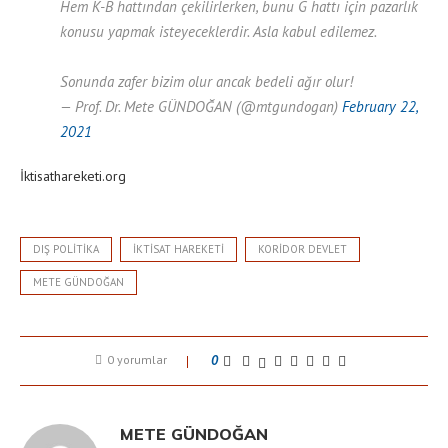
Hem K-B hattından çekilirlerken, bunu G hattı için pazarlık
konusu yapmak isteyeceklerdir. Asla kabul edilemez.
Sonunda zafer bizim olur ancak bedeli ağır olur!
— Prof. Dr. Mete GÜNDOĞAN (@mtgundogan)
February 22,
2021
İktisathareketi.org
DIŞ POLITIKA
IKTISAT HAREKETI
KORIDOR DEVLET
METE GÜNDOĞAN
0 yorumlar
0
METE GÜNDOĞAN