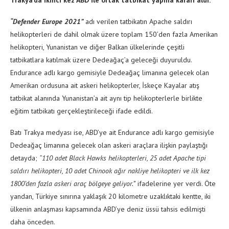
Trakya’da ikinci kez ABD ile ortak tatbikat yapma kararı aldı.
“Defender Europe 2021”
adı verilen tatbikatın Apache saldırı
helikopterleri de dahil olmak üzere toplam 150’den fazla Amerikan
helikopteri, Yunanistan ve diğer Balkan ülkelerinde çeşitli
tatbikatlara katılmak üzere Dedeağaç’a geleceği duyuruldu.
Endurance adlı kargo gemisiyle Dedeağaç limanına gelecek olan
Amerikan ordusuna ait askeri helikopterler, İskeçe Kayalar atış
tatbikat alanında Yunanistan’a ait aynı tip helikopterlerle birlikte
eğitim tatbikatı gerçekleştirileceği ifade edildi.
Batı Trakya medyası ise, ABD’ye ait Endurance adlı kargo gemisiyle
Dedeağaç limanına gelecek olan askeri araçlara ilişkin paylaştığı
detayda;
“110 adet Black Hawks helikopterleri, 25 adet Apache tipi
saldırı helikopteri, 10 adet Chinook ağır nakliye helikopteri ve ilk kez
1800’den fazla askeri araç bölgeye geliyor.”
ifadelerine yer verdi. Öte
yandan, Türkiye sınırına yaklaşık 20 kilometre uzaklıktaki kentte, iki
ülkenin anlaşması kapsamında ABD’ye deniz üssü tahsis edilmişti
daha önceden.