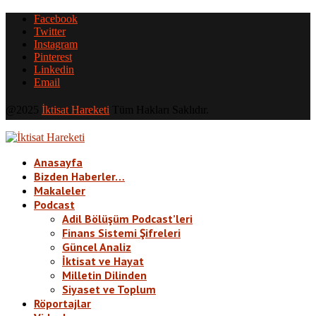
Facebook
Twitter
Instagram
Pinterest
Linkedin
Email
@2025
İktisat Hareketi
Tüm Hakları Saklıdır.
Anasayfa
Bizden Haberler…
Makaleler
Podcast
Adil Bölüşüm Podcast’leri
Finans Sistemi Şifreleri
Güncel Analiz
İktisat ve Hayat
Milletin Dilinden
Siyaset ve Toplum
Röportajlar