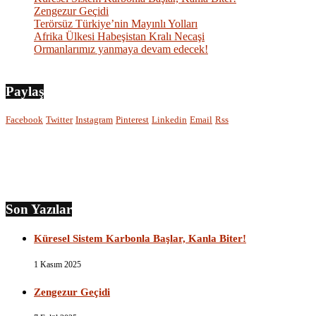
Zengezur Geçidi
Terörsüz Türkiye’nin Mayınlı Yolları
Afrika Ülkesi Habeşistan Kralı Necaşi
Ormanlarımız yanmaya devam edecek!
Paylaş
Facebook
Twitter
Instagram
Pinterest
Linkedin
Email
Rss
Son Yazılar
Küresel Sistem Karbonla Başlar, Kanla Biter!
1 Kasım 2025
Zengezur Geçidi