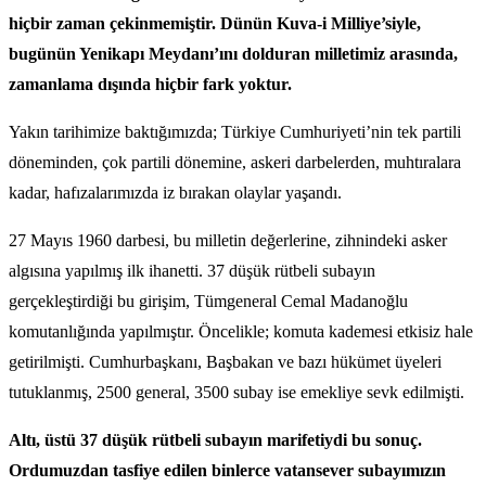
hiçbir zaman çekinmemiştir. Dünün Kuva-i Milliye’siyle,
bugünün Yenikapı Meydanı’ını dolduran milletimiz arasında,
zamanlama dışında hiçbir fark yoktur.
Yakın tarihimize baktığımızda; Türkiye Cumhuriyeti’nin tek partili
döneminden, çok partili dönemine, askeri darbelerden, muhtıralara
kadar, hafızalarımızda iz bırakan olaylar yaşandı.
27 Mayıs 1960 darbesi, bu milletin değerlerine, zihnindeki asker
algısına yapılmış ilk ihanetti. 37 düşük rütbeli subayın
gerçekleştirdiği bu girişim, Tümgeneral Cemal Madanoğlu
komutanlığında yapılmıştır. Öncelikle; komuta kademesi etkisiz hale
getirilmişti. Cumhurbaşkanı, Başbakan ve bazı hükümet üyeleri
tutuklanmış, 2500 general, 3500 subay ise emekliye sevk edilmişti.
Altı, üstü 37 düşük rütbeli subayın marifetiydi bu sonuç.
Ordumuzdan tasfiye edilen binlerce vatansever subayımızın