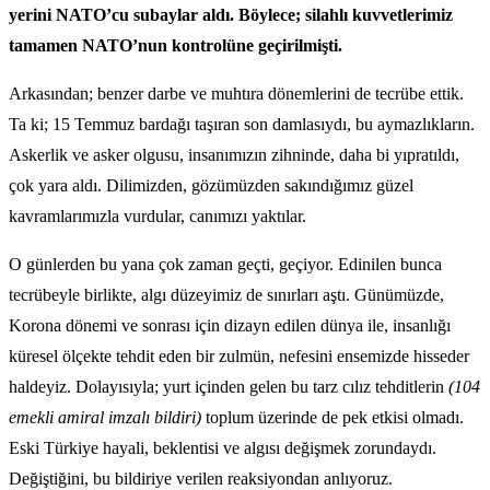
yerini NATO’cu subaylar aldı. Böylece; silahlı kuvvetlerimiz
tamamen NATO’nun kontrolüne geçirilmişti.
Arkasından; benzer darbe ve muhtıra dönemlerini de tecrübe ettik.
Ta ki; 15 Temmuz bardağı taşıran son damlasıydı, bu aymazlıkların.
Askerlik ve asker olgusu, insanımızın zihninde, daha bi yıpratıldı,
çok yara aldı. Dilimizden, gözümüzden sakındığımız güzel
kavramlarımızla vurdular, canımızı yaktılar.
O günlerden bu yana çok zaman geçti, geçiyor. Edinilen bunca
tecrübeyle birlikte, algı düzeyimiz de sınırları aştı. Günümüzde,
Korona dönemi ve sonrası için dizayn edilen dünya ile, insanlığı
küresel ölçekte tehdit eden bir zulmün, nefesini ensemizde hisseder
haldeyiz. Dolayısıyla; yurt içinden gelen bu tarz cılız tehditlerin
(104
emekli amiral imzalı bildiri)
toplum üzerinde de pek etkisi olmadı.
Eski Türkiye hayali, beklentisi ve algısı değişmek zorundaydı.
Değiştiğini, bu bildiriye verilen reaksiyondan anlıyoruz.