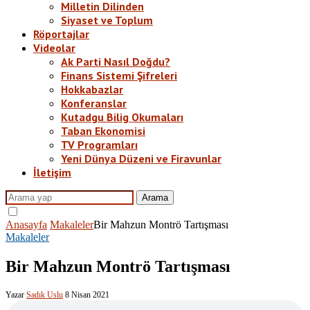
Milletin Dilinden
Siyaset ve Toplum
Röportajlar
Videolar
Ak Parti Nasıl Doğdu?
Finans Sistemi Şifreleri
Hokkabazlar
Konferanslar
Kutadgu Bilig Okumaları
Taban Ekonomisi
TV Programları
Yeni Dünya Düzeni ve Firavunlar
İletişim
Arama
Anasayfa
Makaleler
Bir Mahzun Montrö Tartışması
Makaleler
Bir Mahzun Montrö Tartışması
Yazar
Sadık Uslu
8 Nisan 2021