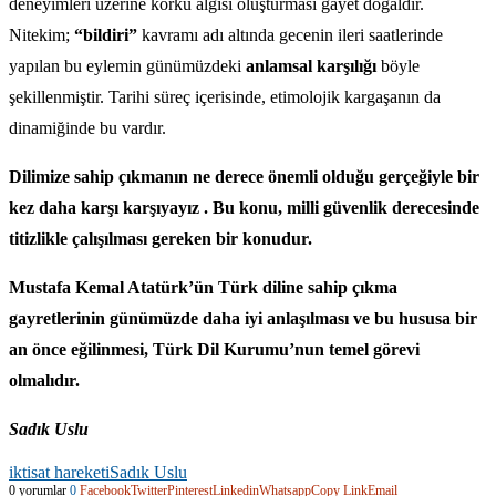
deneyimleri üzerine korku algısı oluşturması gayet doğaldır.
Nitekim;
“bildiri”
kavramı adı altında gecenin ileri saatlerinde
yapılan bu eylemin günümüzdeki
anlamsal karşılığı
böyle
şekillenmiştir. Tarihi süreç içerisinde, etimolojik kargaşanın da
dinamiğinde bu vardır.
Dilimize sahip çıkmanın ne derece önemli olduğu gerçeğiyle bir
kez daha karşı karşıyayız . Bu konu, milli güvenlik derecesinde
titizlikle çalışılması gereken bir konudur.
Mustafa Kemal Atatürk’ün Türk diline sahip çıkma
gayretlerinin günümüzde daha iyi anlaşılması ve bu hususa bir
an önce eğilinmesi, Türk Dil Kurumu’nun temel görevi
olmalıdır.
Sadık Uslu
iktisat hareketi
Sadık Uslu
0 yorumlar
0
Facebook
Twitter
Pinterest
Linkedin
Whatsapp
Copy Link
Email