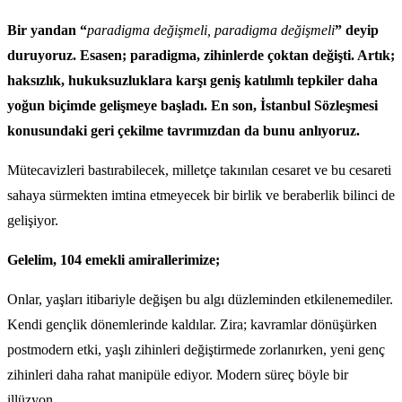
Bir yandan “
paradigma değişmeli, paradigma değişmeli
” deyip
duruyoruz. Esasen; paradigma, zihinlerde çoktan değişti. Artık;
haksızlık, hukuksuzluklara karşı geniş katılımlı tepkiler daha
yoğun biçimde gelişmeye başladı. En son, İstanbul Sözleşmesi
konusundaki geri çekilme tavrımızdan da bunu anlıyoruz.
Mütecavizleri bastırabilecek, milletçe takınılan cesaret ve bu cesareti
sahaya sürmekten imtina etmeyecek bir birlik ve beraberlik bilinci de
gelişiyor.
Gelelim, 104 emekli amirallerimize;
Onlar, yaşları itibariyle değişen bu algı düzleminden etkilenemediler.
Kendi gençlik dönemlerinde kaldılar. Zira; kavramlar dönüşürken
postmodern etki, yaşlı zihinleri değiştirmede zorlanırken, yeni genç
zihinleri daha rahat manipüle ediyor. Modern süreç böyle bir
illüzyon…