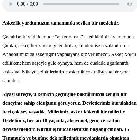
Askerlik yurdumuzun tamamında sevilen bir meslektir.
Çocuklar, büyüdüklerinde “asker olmak” istediklerini söylerler hep.
Çünkü; asker, her zaman iyileri kollar, kötüleri ise cezalandırırdı.
Anadolumuz’da askerliğini yapmayana kız verilmezdi. Asker, yolcu
edilirken; hem neşeyle güle oynaya, hem de dualarla uğurlanırdı,
kışlasına. Nihayet; zihinlerimizde askerlik çok müstesna bir yere
sahipti…
Siyasi süreçte, ülkemizin geçmişine baktığımızda zengin bir
deneyime sahip olduğunu görüyoruz. Devletlerimiz kurulalıdan
beri çok şey yaşadık. Milletimiz, asker kökenli bir millettir.
Devletimiz, her an 18 yaşında, aksiyonel, genç ve kadim
devletlerdendir. Kurtuluş mücadelemizin başlangıcından, 15
Temmuz’a ve bugüne dek milletimiz meydanlarda olmaktan