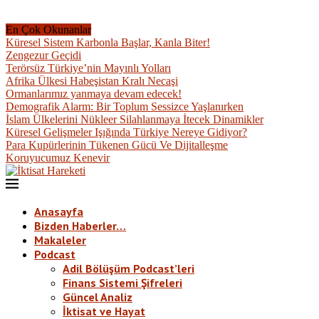
En Çok Okunanlar
Küresel Sistem Karbonla Başlar, Kanla Biter!
Zengezur Geçidi
Terörsüz Türkiye’nin Mayınlı Yolları
Afrika Ülkesi Habeşistan Kralı Necaşi
Ormanlarımız yanmaya devam edecek!
Demografik Alarm: Bir Toplum Sessizce Yaşlanırken
İslam Ülkelerini Nükleer Silahlanmaya İtecek Dinamikler
Küresel Gelişmeler Işığında Türkiye Nereye Gidiyor?
Para Kupürlerinin Tükenen Gücü Ve Dijitalleşme
Koruyucumuz Kenevir
Anasayfa
Bizden Haberler…
Makaleler
Podcast
Adil Bölüşüm Podcast’leri
Finans Sistemi Şifreleri
Güncel Analiz
İktisat ve Hayat