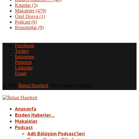
Kitaplar
(3)
Makaleler
(479)
Özel Dosya
(1)
Podcast
(6)
Röportajlar
(9)
Facebook
Twitter
Instagram
Pinterest
Linkedin
Email
@2025
İktisat Hareketi
Tüm Hakları Saklıdır.
Anasayfa
Bizden Haberler…
Makaleler
Podcast
Adil Bölüşüm Podcast’leri