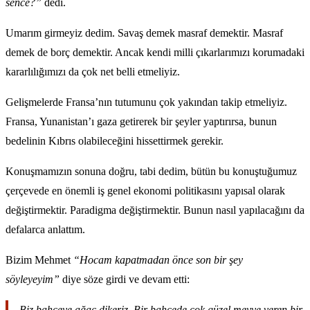
sence?”
dedi.
Umarım girmeyiz dedim. Savaş demek masraf demektir. Masraf
demek de borç demektir. Ancak kendi milli çıkarlarımızı korumadaki
kararlılığımızı da çok net belli etmeliyiz.
Gelişmelerde Fransa’nın tutumunu çok yakından takip etmeliyiz.
Fransa, Yunanistan’ı gaza getirerek bir şeyler yaptırırsa, bunun
bedelinin Kıbrıs olabileceğini hissettirmek gerekir.
Konuşmamızın sonuna doğru, tabi dedim, bütün bu konuştuğumuz
çerçevede en önemli iş genel ekonomi politikasını yapısal olarak
değiştirmektir. Paradigma değiştirmektir. Bunun nasıl yapılacağını da
defalarca anlattım.
Bizim Mehmet
“Hocam kapatmadan önce son bir şey
söyleyeyim”
diye söze girdi ve devam etti:
Biz bahçeye ağaç dikeriz. Bir bahçede çok güzel meyve veren bir