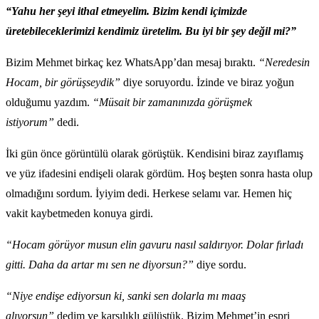
“Yahu her şeyi ithal etmeyelim. Bizim kendi içimizde
üretebileceklerimizi kendimiz üretelim. Bu iyi bir şey değil mi?”
Bizim Mehmet birkaç kez WhatsApp’dan mesaj bıraktı.
“Neredesin
Hocam, bir görüşseydik”
diye soruyordu. İzinde ve biraz yoğun
olduğumu yazdım.
“Müsait bir zamanınızda görüşmek
istiyorum”
dedi.
İki gün önce görüntülü olarak görüştük. Kendisini biraz zayıflamış
ve yüz ifadesini endişeli olarak gördüm. Hoş beşten sonra hasta olup
olmadığını sordum. İyiyim dedi. Herkese selamı var. Hemen hiç
vakit kaybetmeden konuya girdi.
“Hocam görüyor musun elin gavuru nasıl saldırıyor. Dolar fırladı
gitti. Daha da artar mı sen ne diyorsun?”
diye sordu.
“Niye endişe ediyorsun ki, sanki sen dolarla mı maaş
alıyorsun”
dedim ve karşılıklı gülüştük. Bizim Mehmet’in espri