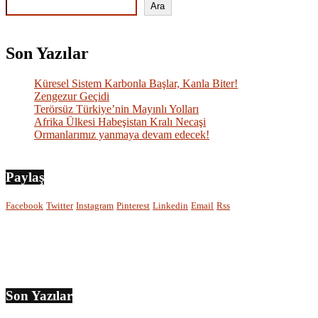
Ara
Son Yazılar
Küresel Sistem Karbonla Başlar, Kanla Biter!
Zengezur Geçidi
Terörsüz Türkiye’nin Mayınlı Yolları
Afrika Ülkesi Habeşistan Kralı Necaşi
Ormanlarımız yanmaya devam edecek!
Paylaş
Facebook
Twitter
Instagram
Pinterest
Linkedin
Email
Rss
Son Yazılar