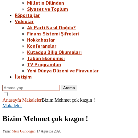
Milletin Dilinden
Siyaset ve Toplum
Röportajlar
Videolar
Ak Parti Nasıl Doğdu?
Finans Sistemi Şifreleri
Hokkabazlar
Konferanslar
Kutadgu Bilig Okumaları
Taban Ekonomisi
TV Programları
Yeni Dünya Düzeni ve Firavunlar
İletişim
Arama
Anasayfa
Makaleler
Bizim Mehmet çok kızgın !
Makaleler
Bizim Mehmet çok kızgın !
Yazar
Mete Gündoğan
17 Ağustos 2020