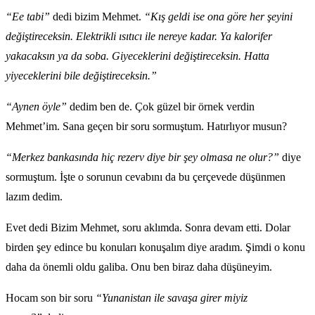
“Ee tabi”
dedi bizim Mehmet.
“Kış geldi ise ona göre her şeyini
değiştireceksin. Elektrikli ısıtıcı ile nereye kadar. Ya kalorifer
yakacaksın ya da soba. Giyeceklerini değiştireceksin. Hatta
yiyeceklerini bile değiştireceksin.”
“Aynen öyle”
dedim ben de. Çok güzel bir örnek verdin
Mehmet’im. Sana geçen bir soru sormuştum. Hatırlıyor musun?
“Merkez bankasında hiç rezerv diye bir şey olmasa ne olur?”
diye
sormuştum. İşte o sorunun cevabını da bu çerçevede düşünmen
lazım dedim.
Evet dedi Bizim Mehmet, soru aklımda. Sonra devam etti. Dolar
birden şey edince bu konuları konuşalım diye aradım. Şimdi o konu
daha da önemli oldu galiba. Onu ben biraz daha düşüneyim.
Hocam son bir soru
“Yunanistan ile savaşa girer miyiz