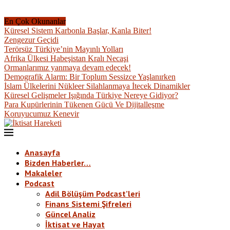
En Çok Okunanlar
Küresel Sistem Karbonla Başlar, Kanla Biter!
Zengezur Geçidi
Terörsüz Türkiye’nin Mayınlı Yolları
Afrika Ülkesi Habeşistan Kralı Necaşi
Ormanlarımız yanmaya devam edecek!
Demografik Alarm: Bir Toplum Sessizce Yaşlanırken
İslam Ülkelerini Nükleer Silahlanmaya İtecek Dinamikler
Küresel Gelişmeler Işığında Türkiye Nereye Gidiyor?
Para Kupürlerinin Tükenen Gücü Ve Dijitalleşme
Koruyucumuz Kenevir
Anasayfa
Bizden Haberler…
Makaleler
Podcast
Adil Bölüşüm Podcast’leri
Finans Sistemi Şifreleri
Güncel Analiz
İktisat ve Hayat