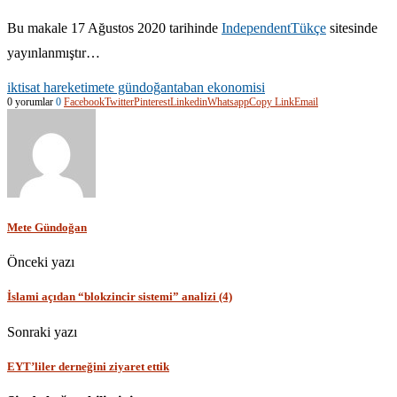
Bu makale 17 Ağustos 2020 tarihinde
IndependentTükçe
sitesinde
yayınlanmıştır…
iktisat hareketi
mete gündoğan
taban ekonomisi
0 yorumlar
0
Facebook
Twitter
Pinterest
Linkedin
Whatsapp
Copy Link
Email
Mete Gündoğan
Önceki yazı
İslami açıdan “blokzincir sistemi” analizi (4)
Sonraki yazı
EYT’liler derneğini ziyaret ettik