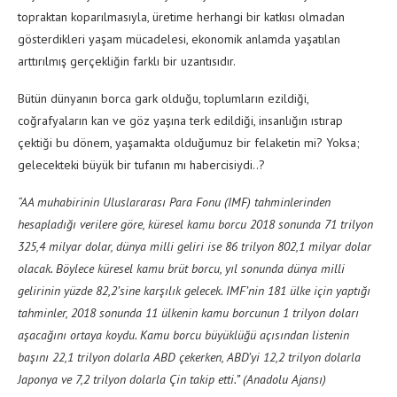
topraktan koparılmasıyla, üretime herhangi bir katkısı olmadan
gösterdikleri yaşam mücadelesi, ekonomik anlamda yaşatılan
arttırılmış gerçekliğin farklı bir uzantısıdır.
Bütün dünyanın borca gark olduğu, toplumların ezildiği,
coğrafyaların kan ve göz yaşına terk edildiği, insanlığın ıstırap
çektiği bu dönem, yaşamakta olduğumuz bir felaketin mi? Yoksa;
gelecekteki büyük bir tufanın mı habercisiydi..?
“AA muhabirinin Uluslararası Para Fonu (IMF) tahminlerinden
hesapladığı verilere göre, küresel kamu borcu 2018 sonunda 71 trilyon
325,4 milyar dolar, dünya
milli gelir
i ise 86 trilyon 802,1 milyar dolar
olacak. Böylece küresel kamu brüt borcu, yıl sonunda dünya milli
gelirinin yüzde 82,2’sine karşılık gelecek. IMF’nin 181 ülke için yaptığı
tahminler, 2018 sonunda 11 ülkenin kamu borcunun 1 trilyon doları
aşacağını ortaya koydu. Kamu borcu büyüklüğü açısından listenin
başını 22,1 trilyon dolarla ABD çekerken, ABD’yi 12,2 trilyon dolarla
Japonya ve 7,2 trilyon dolarla Çin takip etti.” (Anadolu Ajansı)