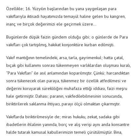
Özellikle; 16. Yüzyılın başlarından bu yana yaygınlaşan para
vakıflarıyla iktisadi hayatımızda temayül haline gelen bu kangren,
inanç ve birçok değerimizi ele geçirmek üzere…
Bugünlerde düşük faizin gündem olduğu gibi; o günlerde de Para
vakıfları çok tartışılmış, hakikat konjonktüre kurban edilmişti.
Vakıf mantığının temelindeki, arsa, tarla, gayrimenkul; hatta çatal,
bıçak gibi kullanımı sonrası tükenmeyen varlıklardan oluşması kuralı,
“Para Vakıfları” ile asıl anlamından koparılmıştır. Çünkü; harcandıktan
sonra tükenecek olan paraya, tükenmez bir özellik atfedilmesi ve
değerini koruyarak sürekliliğini muhafaza ettiği iddiası, faizi meşru
hale getirmiştir. Dahası; paranın, vakfedilebilmesinin sonucunda,
biriktirilerek saklanma ihtiyacı, parayı ölçü olmaktan çıkarmıştır.
Vakıflarda biriktirilmesiyle de; miras hukuku, zekat, sadaka gibi
ibadetlerin ihlalinin yanında, borç ve alış verişi aynı anda konsantre
halde tutarak kamusal kabullerimizin temeli çürütülmüştür. Bina,