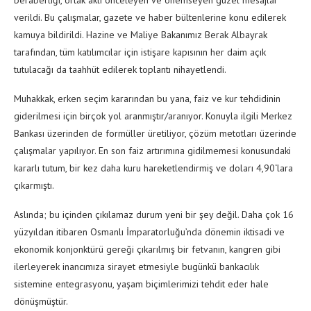
beraberliği, ortak aklı önceleyen ve önemseyen güzel mesajlar
verildi. Bu çalışmalar, gazete ve haber bültenlerine konu edilerek
kamuya bildirildi. Hazine ve Maliye Bakanımız Berak Albayrak
tarafından, tüm katılımcılar için istişare kapısının her daim açık
tutulacağı da taahhüt edilerek toplantı nihayetlendi.
Muhakkak, erken seçim kararından bu yana, faiz ve kur tehdidinin
giderilmesi için birçok yol aranmıştır/aranıyor. Konuyla ilgili Merkez
Bankası üzerinden de formüller üretiliyor, çözüm metotları üzerinde
çalışmalar yapılıyor. En son faiz artırımına gidilmemesi konusundaki
kararlı tutum, bir kez daha kuru hareketlendirmiş ve doları 4,90‘lara
çıkarmıştı.
Aslında; bu içinden çıkılamaz durum yeni bir şey değil. Daha çok 16
yüzyıldan itibaren Osmanlı İmparatorluğu’nda dönemin iktisadi ve
ekonomik konjonktürü gereği çıkarılmış bir fetvanın, kangren gibi
ilerleyerek inancımıza sirayet etmesiyle bugünkü bankacılık
sistemine entegrasyonu, yaşam biçimlerimizi tehdit eder hale
dönüşmüştür.