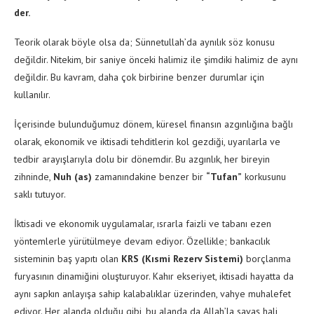
der.
Teorik olarak böyle olsa da; Sünnetullah’da aynılık söz konusu
değildir. Nitekim, bir saniye önceki halimiz ile şimdiki halimiz de aynı
değildir. Bu kavram, daha çok birbirine benzer durumlar için
kullanılır.
İçerisinde bulunduğumuz dönem, küresel finansın azgınlığına bağlı
olarak, ekonomik ve iktisadi tehditlerin kol gezdiği, uyarılarla ve
tedbir arayışlarıyla dolu bir dönemdir. Bu azgınlık, her bireyin
zihninde,
Nuh (as)
zamanındakine benzer bir
“Tufan”
korkusunu
saklı tutuyor.
İktisadi ve ekonomik uygulamalar, ısrarla faizli ve tabanı ezen
yöntemlerle yürütülmeye devam ediyor. Özellikle; bankacılık
sisteminin baş yapıtı olan
KRS (Kısmi Rezerv Sistemi)
borçlanma
furyasının dinamiğini oluşturuyor. Kahır ekseriyet, iktisadi hayatta da
aynı sapkın anlayışa sahip kalabalıklar üzerinden, vahye muhalefet
ediyor. Her alanda olduğu gibi, bu alanda da Allah’la savaş hali,