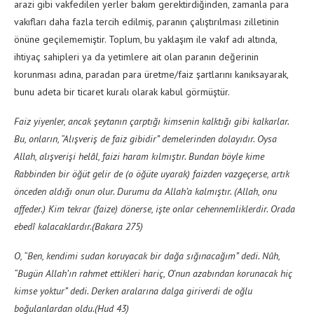
arazi gibi vakfedilen yerler bakım gerektirdiğinden, zamanla para
vakıfları daha fazla tercih edilmiş, paranın çalıştırılması zilletinin
önüne geçilememiştir. Toplum, bu yaklaşım ile vakıf adı altında,
ihtiyaç sahipleri ya da yetimlere ait olan paranın değerinin
korunması adına, paradan para üretme/faiz şartlarını kanıksayarak,
bunu adeta bir ticaret kuralı olarak kabul görmüştür.
Faiz yiyenler, ancak şeytanın çarptığı kimsenin kalktığı gibi kalkarlar.
Bu, onların, “Alışveriş de faiz gibidir” demelerinden dolayıdır. Oysa
Allah, alışverişi helâl, faizi haram kılmıştır. Bundan böyle kime
Rabbinden bir öğüt gelir de (o öğüte uyarak) faizden vazgeçerse, artık
önceden aldığı onun olur. Durumu da Allah’a kalmıştır. (Allah, onu
affeder.) Kim tekrar (faize) dönerse, işte onlar cehennemliklerdir. Orada
ebedî kalacaklardır.
(Bakara 275)
O, “Ben, kendimi sudan koruyacak bir dağa sığınacağım” dedi. Nûh,
“Bugün Allah’ın rahmet ettikleri hariç, O’nun azabından korunacak hiç
kimse yoktur” dedi. Derken aralarına dalga giriverdi de oğlu
boğulanlardan oldu.
(Hud 43)