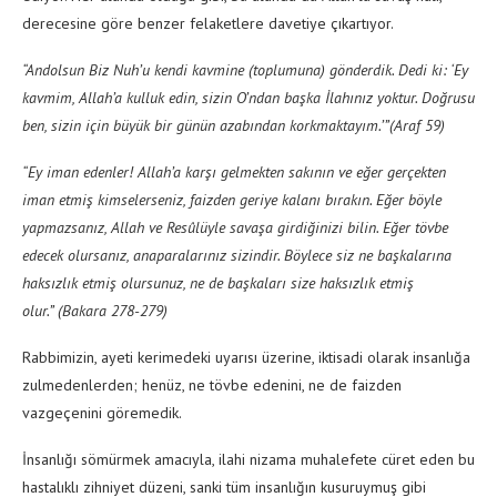
derecesine göre benzer felaketlere davetiye çıkartıyor.
“Andolsun Biz Nuh’u kendi kavmine (toplumuna) gönderdik. Dedi ki: ‘Ey
kavmim, Allah’a kulluk edin, sizin O’ndan başka İlahınız yoktur. Doğrusu
ben, sizin için büyük bir günün azabından korkmaktayım.’”
(Araf 59)
“Ey iman edenler! Allah’a karşı gelmekten sakının ve eğer gerçekten
iman etmiş kimselerseniz, faizden geriye kalanı bırakın. Eğer böyle
yapmazsanız, Allah ve Resûlüyle savaşa girdiğinizi bilin. Eğer tövbe
edecek olursanız, anaparalarınız sizindir. Böylece siz ne başkalarına
haksızlık etmiş olursunuz, ne de başkaları size haksızlık etmiş
olur.”
(Bakara 278-279)
Rabbimizin, ayeti kerimedeki uyarısı üzerine, iktisadi olarak insanlığa
zulmedenlerden; henüz, ne tövbe edenini, ne de faizden
vazgeçenini göremedik.
İnsanlığı sömürmek amacıyla, ilahi nizama muhalefete cüret eden bu
hastalıklı zihniyet düzeni, sanki tüm insanlığın kusuruymuş gibi