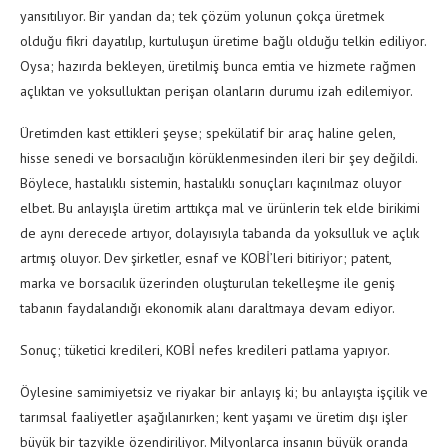
yansıtılıyor. Bir yandan da; tek çözüm yolunun çokça üretmek
olduğu fikri dayatılıp, kurtuluşun üretime bağlı olduğu telkin ediliyor.
Oysa; hazırda bekleyen, üretilmiş bunca emtia ve hizmete rağmen
açlıktan ve yoksulluktan perişan olanların durumu izah edilemiyor.
Üretimden kast ettikleri şeyse; spekülatif bir araç haline gelen,
hisse senedi ve borsacılığın körüklenmesinden ileri bir şey değildi.
Böylece, hastalıklı sistemin, hastalıklı sonuçları kaçınılmaz oluyor
elbet. Bu anlayışla üretim arttıkça mal ve ürünlerin tek elde birikimi
de aynı derecede artıyor, dolayısıyla tabanda da yoksulluk ve açlık
artmış oluyor. Dev şirketler, esnaf ve KOBİ’leri bitiriyor; patent,
marka ve borsacılık üzerinden oluşturulan tekelleşme ile geniş
tabanın faydalandığı ekonomik alanı daraltmaya devam ediyor.
Sonuç; tüketici kredileri, KOBİ nefes kredileri patlama yapıyor.
Öylesine samimiyetsiz ve riyakar bir anlayış ki; bu anlayışta işçilik ve
tarımsal faaliyetler aşağılanırken; kent yaşamı ve üretim dışı işler
büyük bir tazyikle özendiriliyor. Milyonlarca insanın büyük oranda