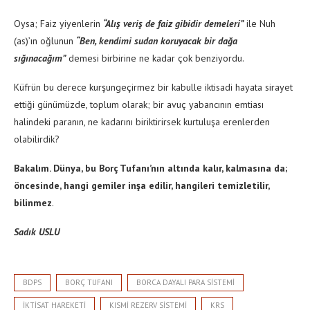
Oysa; Faiz yiyenlerin
“Alış veriş de faiz gibidir demeleri”
ile Nuh
(as)’ın oğlunun
“Ben, kendimi sudan koruyacak bir dağa
sığınacağım”
demesi birbirine ne kadar çok benziyordu.
Küfrün bu derece kurşungeçirmez bir kabulle iktisadi hayata sirayet
ettiği günümüzde, toplum olarak; bir avuç yabancının emtiası
halindeki paranın, ne kadarını biriktirirsek kurtuluşa erenlerden
olabilirdik?
Bakalım. Dünya, bu Borç Tufanı’nın altında kalır, kalmasına da;
öncesinde, hangi gemiler inşa edilir, hangileri temizletilir,
bilinmez
.
Sadık USLU
BDPS
BORÇ TUFANI
BORCA DAYALI PARA SISTEMI
IKTISAT HAREKETI
KISMI REZERV SISTEMI
KRS