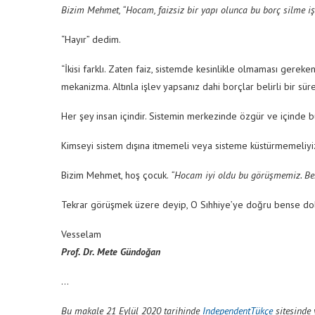
Bizim Mehmet, “Hocam, faizsiz bir yapı olunca bu borç silme iş
“Hayır” dedim.
“İkisi farklı. Zaten faiz, sistemde kesinlikle olmaması gereke
mekanizma. Altınla işlev yapsanız dahi borçlar belirli bir sür
Her şey insan içindir. Sistemin merkezinde özgür ve içinde b
Kimseyi sistem dışına itmemeli veya sisteme küstürmemeliyi
Bizim Mehmet, hoş çocuk.
“Hocam iyi oldu bu görüşmemiz. Ben
Tekrar görüşmek üzere deyip, O Sıhhiye’ye doğru bense dolm
Vesselam
Prof. Dr. Mete Gündoğan
…
Bu makale 21 Eylül 2020 tarihinde
IndependentTükçe
sitesinde 