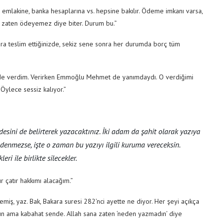
i emlakine, banka hesaplarına vs. hepsine bakılır. Ödeme imkanı varsa,
a zaten ödeyemez diye biter. Durum bu.”
a teslim ettiğinizde, sekiz sene sonra her durumda borç tüm
de verdim. Verirken Emmoğlu Mehmet de yanımdaydı. O verdiğimi
 Öylece sessiz kalıyor.”
esini de belirterek yazacaktınız. İki adam da şahit olarak yazıya
enmezse, işte o zaman bu yazıyı ilgili kuruma vereceksin.
 ile birlikte silecekler.
r çatır hakkımı alacağım.”
emiş, yaz. Bak, Bakara suresi 282’nci ayette ne diyor. Her şeyi açıkça
sun ama kabahat sende. Allah sana zaten ‘neden yazmadın’ diye