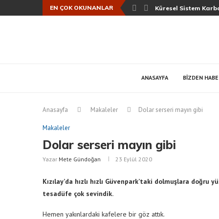
EN ÇOK OKUNANLAR
Küresel Sistem Karbo
ANASAYFA
BIZDEN HAB
Anasayfa
Makaleler
Dolar serseri mayın gibi
Makaleler
Dolar serseri mayın gibi
Yazar
Mete Gündoğan
23 Eylül 2020
Kızılay’da hızlı hızlı Güvenpark’taki dolmuşlara doğru 
tesadüfe çok sevindik.
Hemen yakınlardaki kafelere bir göz attık.