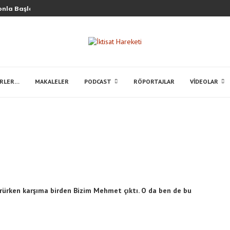
nla Başlar, Kanla Biter!
ERLER…
MAKALELER
PODCAST
RÖPORTAJLAR
VIDEOLAR
yürürken karşıma birden Bizim Mehmet çıktı. O da ben de bu