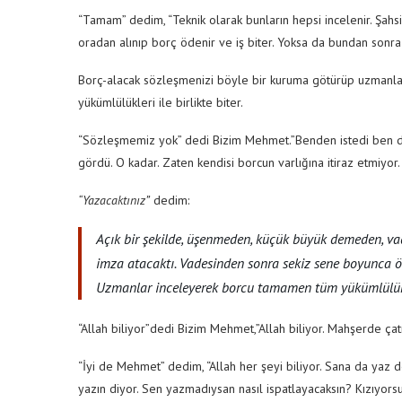
“Tamam” dedim, “Teknik olarak bunların hepsi incelenir. Şahs
oradan alınıp borç ödenir ve iş biter. Yoksa da bundan sonr
Borç-alacak sözleşmenizi böyle bir kuruma götürüp uzmanlar
yükümlülükleri ile birlikte biter.
“Sözleşmemiz yok” dedi Bizim Mehmet.”Benden istedi ben 
gördü. O kadar. Zaten kendisi borcun varlığına itiraz etmiyor.
“Yazacaktınız”
dedim:
Açık bir şekilde, üşenmeden, küçük büyük demeden, vad
imza atacaktı. Vadesinden sonra sekiz sene boyunca öd
Uzmanlar inceleyerek borcu tamamen tüm yükümlülükleri
“Allah biliyor”dedi Bizim Mehmet,”Allah biliyor. Mahşerde çatı
“İyi de Mehmet” dedim, “Allah her şeyi biliyor. Sana da yaz d
yazın diyor. Sen yazmadıysan nasıl ispatlayacaksın? Kızıyor