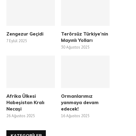
Zengezur Geçidi
Terörsüz Türkiye’nin
Mayınlı Yolları
7 Eylül 2025
30 Ağustos 2025
Afrika Ülkesi
Ormanlarımız
Habeşistan Kralı
yanmaya devam
Necaşi
edecek!
26 Ağustos 2025
16 Ağustos 2025
KATEGORILER