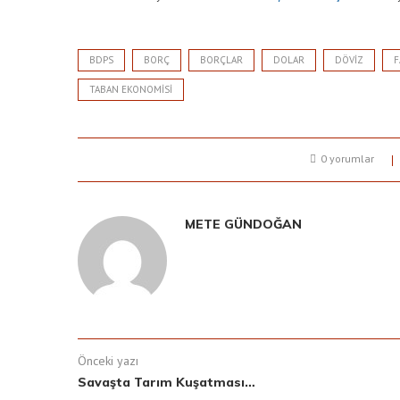
BDPS
BORÇ
BORÇLAR
DOLAR
DÖVIZ
F
TABAN EKONOMISI
0 yorumlar
METE GÜNDOĞAN
Önceki yazı
Savaşta Tarım Kuşatması…