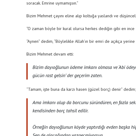
soracak. Emrine uymamışsın.”
Bizim Mehmet çayını eline alıp koltuğa yaslandı ve düşünceli 
“O zaman böyle bir kural olursa herkes dediğin gibi en ince
“Aynen” dedim, “Böylelikle Allah’ın bir emri de açıkça yerine g
Bizim Mehmet devam etti:
Bizim dayıoğlunun ödeme imkanı olmasa ve ‘Abi ödeye
gücün rast gelsin’ der geçerim zaten.
“Tamam, işte buna da karzı hasen (güzel borç) denir” dedim
Ama imkanı olup da borcunu süründüren, en fazla sekiz
kendisinden borç tahsil edilir.
Örneğin dayıoğlunun köyde yaptırdığı evden başka hiçb
Sen de alacağından vazgeçmiyorsun.