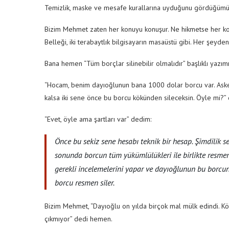
Temizlik, maske ve mesafe kurallarına uyduğunu gördüğümü
Bizim Mehmet zaten her konuyu konuşur. Ne hikmetse her konu
Belleği, iki terabaytlık bilgisayarın masaüstü gibi. Her şeyden
Bana hemen “Tüm borçlar silinebilir olmalıdır” başlıklı yazımı h
“Hocam, benim dayıoğlunun bana 1000 dolar borcu var. Aske
kalsa iki sene önce bu borcu kökünden sileceksin. Öyle mi?” 
“Evet, öyle ama şartları var” dedim:
Önce bu sekiz sene hesabı teknik bir hesap. Şimdilik se
sonunda borcun tüm yükümlülükleri ile birlikte resmen 
gerekli incelemelerini yapar ve dayıoğlunun bu borcun
borcu resmen siler.
Bizim Mehmet, “Dayıoğlu on yılda birçok mal mülk edindi. K
çıkmıyor” dedi hemen.