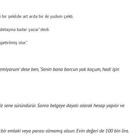
bir şekilde art arda bir iki yudum çekti.
 detayına kadar yazar”dedi.
etirilmiş olur.”
miyorum’ dese ben, ‘Senin bana borcun yok koçum, hadi işin
;
 sene süründürür. Sonra belgeye dayalı olarak hesap yapılır ve
ir emlaki veya parası olmamış olsun. Evin değeri de 100 bin lira.