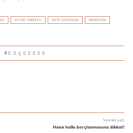
AIZ
IKTISAT HAREKETI
METE GÜNDOĞAN
PARADIGMA
0
Sonraki yazı
Hane halkı borçlanmasına dikkat!