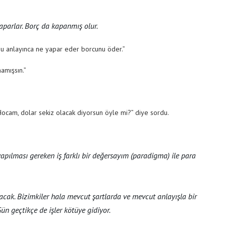
parlar. Borç da kapanmış olur.
u anlayınca ne yapar eder borcunu öder.”
amışsın.”
ocam, dolar sekiz olacak diyorsun öyle mi?” diye sordu.
apılması gereken iş farklı bir değersayım (paradigma) ile para
ıkacak. Bizimkiler hala mevcut şartlarda ve mevcut anlayışla bir
Gün geçtikçe de işler kötüye gidiyor.