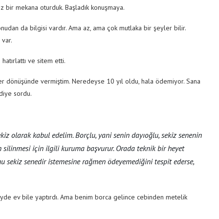
z bir mekana oturduk. Başladık konuşmaya.
dan da bilgisi vardır. Ama az, ama çok mutlaka bir şeyler bilir.
 var.
atırlattı ve sitem etti.
r dönüşünde vermiştim. Neredeyse 10 yıl oldu, hala ödemiyor. Sana
diye sordu.
kiz olarak kabul edelim. Borçlu, yani senin dayıoğlu, sekiz senenin
silinmesi için ilgili kuruma başvurur. Orada teknik bir heyet
u sekiz senedir istemesine rağmen ödeyemediğini tespit ederse,
öyde ev bile yaptırdı. Ama benim borca gelince cebinden metelik