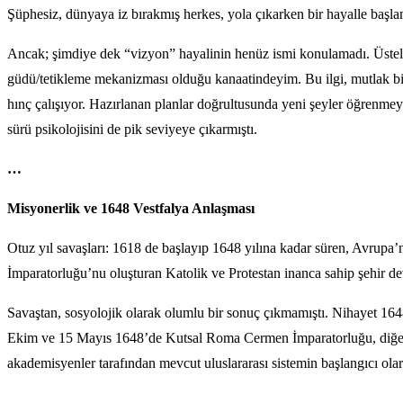
Şüphesiz, dünyaya iz bırakmış herkes, yola çıkarken bir hayalle başlam
Ancak; şimdiye dek “vizyon” hayalinin henüz ismi konulamadı. Üstelik,
güdü/tetikleme mekanizması olduğu kanaatindeyim. Bu ilgi, mutlak bir
hınç çalışıyor. Hazırlanan planlar doğrultusunda yeni şeyler öğrenmey
sürü psikolojisini de pik seviyeye çıkarmıştı.
…
Misyonerlik ve 1648 Vestfalya Anlaşması
Otuz yıl savaşları: 1618 de başlayıp 1648 yılına kadar süren, Avrupa’n
İmparatorluğu’nu oluşturan Katolik ve Protestan inanca sahip şehir de
Savaştan, sosyolojik olarak olumlu bir sonuç çıkmamıştı. Nihayet 1648
Ekim ve 15 Mayıs 1648’de Kutsal Roma Cermen İmparatorluğu, diğer Al
akademisyenler tarafından mevcut uluslararası sistemin başlangıcı ola
…