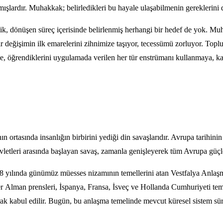
ışlardır. Muhakkak; belirledikleri bu hayale ulaşabilmenin gereklerini d
 dönüşen süreç içerisinde belirlenmiş herhangi bir hedef de yok. Muhtem
 değişimin ilk emarelerini zihnimize taşıyor, tecessümü zorluyor. Top
e, öğrendiklerini uygulamada verilen her tür enstrümanı kullanmaya, kab
ın ortasında insanlığın birbirini yediği din savaşlarıdır. Avrupa tarihi
vletleri arasında başlayan savaş, zamanla genişleyerek tüm Avrupa güçle
 yılında günümüz müesses nizamının temellerini atan Vestfalya Anlaşması
man prensleri, İspanya, Fransa, İsveç ve Hollanda Cumhuriyeti temsilc
rak kabul edilir. Bugün, bu anlaşma temelinde mevcut küresel sistem sü