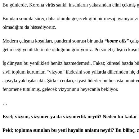
Bu günlerde, Korona virüs sanki, insanların yakasından elini çekmiş g
Bundan sonraki süreç daha olumlu geçecek gibi bir mesaj uyanıyor zih
olmadığını da hissediyoruz.
Modern çalışma koşulları, pandemi sonrası bir anda
“home ofis”
çalış
getireceği yeniliklerin de olduğunu görüyoruz. Personel çalışma koşull
İş dünyası bu yenilikleri henüz hazmedemedi. Fakat; küresel bazda büyü
sivil toplum kurumları “vizyon” ifadesini son yıllarda dillerinden hiç
açısıyla yaklaşılacaktı. Şirket ceoları, siyasi liderler bu hususta umut
fenomene tutulmuş, gelecek vizyonunu heyecanla bekliyor.
…
Evet; vizyon, vizyoner ya da vizyonerlik neydi? Neden bu kada
Peki; topluma sunulan bu yeni hayalin anlamı neydi? Bu bilinç, z