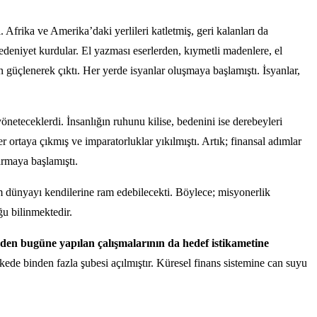
 Afrika ve Amerika’daki yerlileri katletmiş, geri kalanları da
edeniyet kurdular. El yazması eserlerden, kıymetli madenlere, el
 güçlenerek çıktı. Her yerde isyanlar oluşmaya başlamıştı. İsyanlar,
yöneteceklerdi. İnsanlığın ruhunu kilise, bedenini ise derebeyleri
r ortaya çıkmış ve imparatorluklar yıkılmıştı. Artık; finansal adımlar
armaya başlamıştı.
 tüm dünyayı kendilerine ram edebilecekti. Böylece; misyonerlik
ğu bilinmektedir.
ünden bugüne yapılan çalışmalarının da hedef istikametine
ede binden fazla şubesi açılmıştır. Küresel finans sistemine can suyu