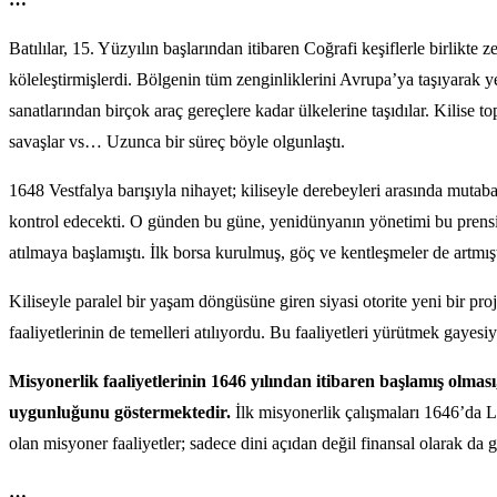
Batılılar, 15. Yüzyılın başlarından itibaren Coğrafi keşiflerle birlikt
köleleştirmişlerdi. Bölgenin tüm zenginliklerini Avrupa’ya taşıyarak y
sanatlarından birçok araç gereçlere kadar ülkelerine taşıdılar. Kilise
savaşlar vs… Uzunca bir süreç böyle olgunlaştı.
1648 Vestfalya barışıyla nihayet; kiliseyle derebeyleri arasında mutaba
kontrol edecekti. O günden bu güne, yenidünyanın yönetimi bu prensip üz
atılmaya başlamıştı. İlk borsa kurulmuş, göç ve kentleşmeler de artmış
Kiliseyle paralel bir yaşam döngüsüne giren siyasi otorite yeni bir pro
faaliyetlerinin de temelleri atılıyordu. Bu faaliyetleri yürütmek gayesi
Misyonerlik faaliyetlerinin 1646 yılından itibaren başlamış olma
uygunluğunu göstermektedir.
İlk misyonerlik çalışmaları 1646’da L
olan misyoner faaliyetler; sadece dini açıdan değil finansal olarak da 
…