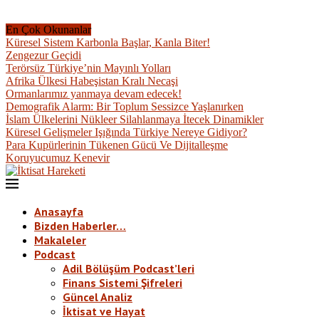
En Çok Okunanlar
Küresel Sistem Karbonla Başlar, Kanla Biter!
Zengezur Geçidi
Terörsüz Türkiye’nin Mayınlı Yolları
Afrika Ülkesi Habeşistan Kralı Necaşi
Ormanlarımız yanmaya devam edecek!
Demografik Alarm: Bir Toplum Sessizce Yaşlanırken
İslam Ülkelerini Nükleer Silahlanmaya İtecek Dinamikler
Küresel Gelişmeler Işığında Türkiye Nereye Gidiyor?
Para Kupürlerinin Tükenen Gücü Ve Dijitalleşme
Koruyucumuz Kenevir
Anasayfa
Bizden Haberler…
Makaleler
Podcast
Adil Bölüşüm Podcast’leri
Finans Sistemi Şifreleri
Güncel Analiz
İktisat ve Hayat