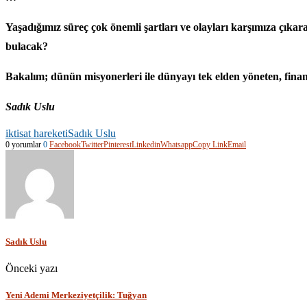
Yaşadığımız süreç çok önemli şartları ve olayları karşımıza çıkar
bulacak?
Bakalım; dünün misyonerleri ile dünyayı tek elden yöneten, finan
Sadık Uslu
iktisat hareketi
Sadık Uslu
0 yorumlar
0
Facebook
Twitter
Pinterest
Linkedin
Whatsapp
Copy Link
Email
Sadık Uslu
Önceki yazı
Yeni Ademi Merkeziyetçilik: Tuğyan