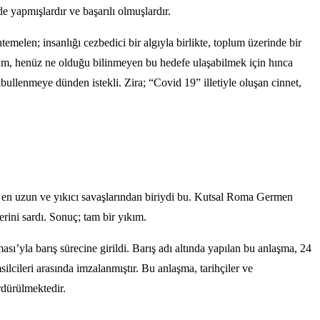
e yapmışlardır ve başarılı olmuşlardır.
elen; insanlığı cezbedici bir algıyla birlikte, toplum üzerinde bir
lum, henüz ne olduğu bilinmeyen bu hedefe ulaşabilmek için hınca
ullenmeye dünden istekli. Zira; “Covid 19” illetiyle oluşan cinnet,
nin en uzun ve yıkıcı savaşlarından biriydi bu. Kutsal Roma Germen
rini sardı. Sonuç; tam bir yıkım.
’yla barış sürecine girildi. Barış adı altında yapılan bu anlaşma, 24
ileri arasında imzalanmıştır. Bu anlaşma, tarihçiler ve
rdürülmektedir.