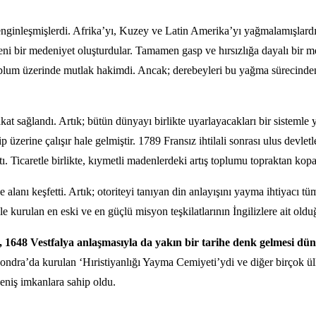
e zenginleşmişlerdi. Afrika’yı, Kuzey ve Latin Amerika’yı yağmalamışlardı.
eni bir medeniyet oluşturdular. Tamamen gasp ve hırsızlığa dayalı bir m
 toplum üzerinde mutlak hakimdi. Ancak; derebeyleri bu yağma sürecinden
kat sağlandı. Artık; bütün dünyayı birlikte uyarlayacakları bir sistemle 
erine çalışır hale gelmiştir. 1789 Fransız ihtilali sonrası ulus devletle
tı. Ticaretle birlikte, kıymetli madenlerdeki artış toplumu topraktan kop
je alanı keşfetti. Artık; otoriteyi tanıyan din anlayışını yayma ihtiyacı
yle kurulan en eski ve en güçlü misyon teşkilatlarının İngilizlere ait oldu
sı, 1648 Vestfalya anlaşmasıyla da yakın bir tarihe denk gelmesi d
ondra’da kurulan ‘Hıristiyanlığı Yayma Cemiyeti’ydi ve diğer birçok ülk
geniş imkanlara sahip oldu.