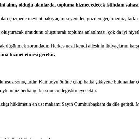
ini almış olduğu alanlarda, topluma hizmet edecek istihdam sahasın
ları çözmede mevcut bakış açımızı yeniden gözden geçirmemiz, farklı ba
 oluşturacak umudunu oluşturarak topluma anlatılması, çok da iyi niyetl
k düşünmek zorundadır. Herkes nasıl kendi ailesinin ihtiyaçlarını karşıla
una hizmet etmesi gerekir.
msuz sonuçlardır. Kamuoyu önüne çıkıp halka şikâyette bulunanlar çözü
söyleminiz herhangi bir sonucu değiştirmeyecektir.
sızlığı hükümetin en üst makamı Sayın Cumhurbaşkanı da dile getirdi. Mu