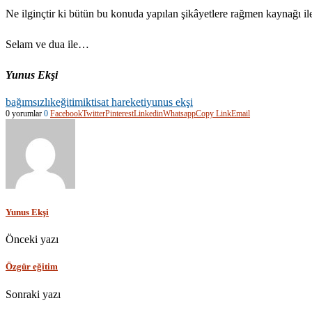
Ne ilginçtir ki bütün bu konuda yapılan şikâyetlere rağmen kaynağı ile 
Selam ve dua ile…
Yunus Ekşi
bağımsızlık
eğitim
iktisat hareketi
yunus ekşi
0 yorumlar
0
Facebook
Twitter
Pinterest
Linkedin
Whatsapp
Copy Link
Email
Yunus Ekşi
Önceki yazı
Özgür eğitim
Sonraki yazı