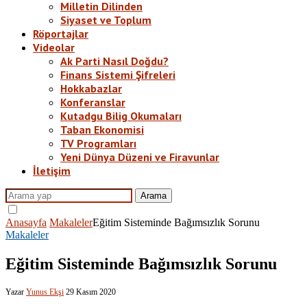
Milletin Dilinden
Siyaset ve Toplum
Röportajlar
Videolar
Ak Parti Nasıl Doğdu?
Finans Sistemi Şifreleri
Hokkabazlar
Konferanslar
Kutadgu Bilig Okumaları
Taban Ekonomisi
TV Programları
Yeni Dünya Düzeni ve Firavunlar
İletişim
Arama
Anasayfa
Makaleler
Eğitim Sisteminde Bağımsızlık Sorunu
Makaleler
Eğitim Sisteminde Bağımsızlık Sorunu
Yazar
Yunus Ekşi
29 Kasım 2020