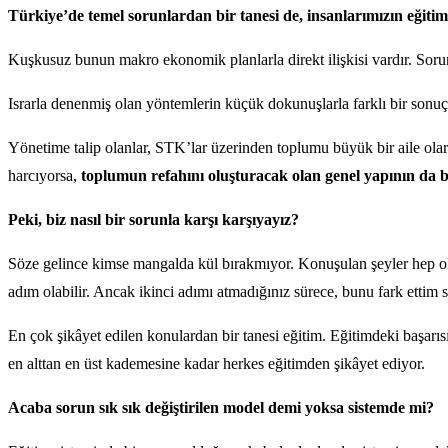
Türkiye’de temel sorunlardan bir tanesi de, insanlarımızın eğitim
Kuşkusuz bunun makro ekonomik planlarla direkt ilişkisi vardır. Sorun
Israrla denenmiş olan yöntemlerin küçük dokunuşlarla farklı bir sonuç
Yönetime talip olanlar, STK’lar üzerinden toplumu büyük bir aile olara
harcıyorsa,
toplumun refahını oluşturacak olan genel yapının da b
Peki, biz nasıl bir sorunla karşı karşıyayız?
Söze gelince kimse mangalda kül bırakmıyor. Konuşulan şeyler hep olu
adım olabilir. Ancak ikinci adımı atmadığınız sürece, bunu fark ettim 
En çok şikâyet edilen konulardan bir tanesi eğitim. Eğitimdeki başarı
en alttan en üst kademesine kadar herkes eğitimden şikâyet ediyor.
Acaba sorun sık sık değiştirilen model demi yoksa sistemde mi?