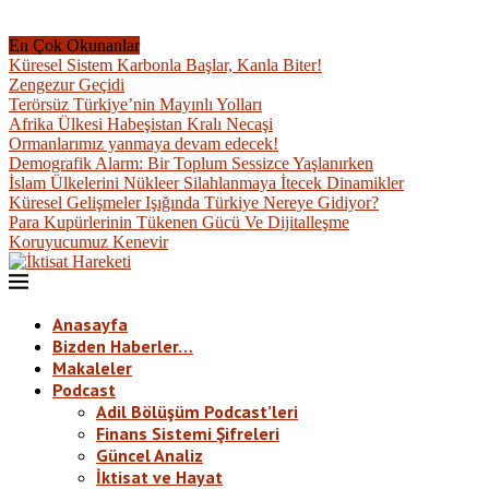
En Çok Okunanlar
Küresel Sistem Karbonla Başlar, Kanla Biter!
Zengezur Geçidi
Terörsüz Türkiye’nin Mayınlı Yolları
Afrika Ülkesi Habeşistan Kralı Necaşi
Ormanlarımız yanmaya devam edecek!
Demografik Alarm: Bir Toplum Sessizce Yaşlanırken
İslam Ülkelerini Nükleer Silahlanmaya İtecek Dinamikler
Küresel Gelişmeler Işığında Türkiye Nereye Gidiyor?
Para Kupürlerinin Tükenen Gücü Ve Dijitalleşme
Koruyucumuz Kenevir
Anasayfa
Bizden Haberler…
Makaleler
Podcast
Adil Bölüşüm Podcast’leri
Finans Sistemi Şifreleri
Güncel Analiz
İktisat ve Hayat