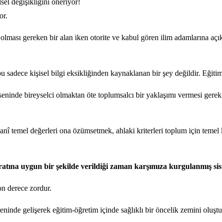
el değişikliğini öneriyor!
or.
 olması gereken bir alan iken otorite ve kabul gören ilim adamlarına açı
u sadece kişisel bilgi eksikliğinden kaynaklanan bir şey değildir. Eğiti
seninde bireyselci olmaktan öte toplumsalcı bir yaklaşımı vermesi gerekirk
nî temel değerleri ona özümsetmek, ahlaki kriterleri toplum için temel k
ıtratına uygun bir şekilde verildiği zaman karşımıza kurgulanmış s
on derece zordur.
eninde gelişerek eğitim-öğretim içinde sağlıklı bir öncelik zemini oluştur