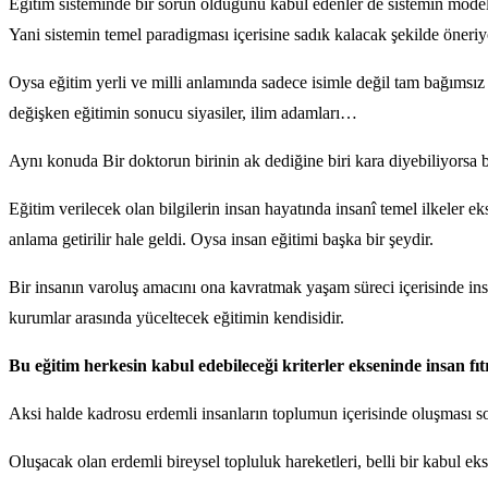
Eğitim sisteminde bir sorun olduğunu kabul edenler de sistemin models
Yani sistemin temel paradigması içerisine sadık kalacak şekilde öneriy
Oysa eğitim yerli ve milli anlamında sadece isimle değil tam bağımsız
değişken eğitimin sonucu siyasiler, ilim adamları…
Aynı konuda Bir doktorun birinin ak dediğine biri kara diyebiliyorsa b
Eğitim verilecek olan bilgilerin insan hayatında insanî temel ilkeler ek
anlama getirilir hale geldi. Oysa insan eğitimi başka bir şeydir.
Bir insanın varoluş amacını ona kavratmak yaşam süreci içerisinde insa
kurumlar arasında yüceltecek eğitimin kendisidir.
Bu eğitim herkesin kabul edebileceği kriterler ekseninde insan f
Aksi halde kadrosu erdemli insanların toplumun içerisinde oluşması s
Oluşacak olan erdemli bireysel topluluk hareketleri, belli bir kabul eks