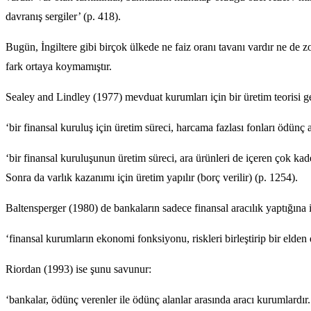
davranış sergiler’ (p. 418).
Bugün, İngiltere gibi birçok ülkede ne faiz oranı tavanı vardır ne de zo
fark ortaya koymamıştır.
Sealey and Lindley (1977) mevduat kurumları için bir üretim teorisi gel
‘bir finansal kuruluş için üretim süreci, harcama fazlası fonları ödünç 
‘bir finansal kuruluşunun üretim süreci, ara ürünleri de içeren çok kade
Sonra da varlık kazanımı için üretim yapılır (borç verilir) (p. 1254).
Baltensperger (1980) de bankaların sadece finansal aracılık yaptığına in
‘finansal kurumların ekonomi fonksiyonu, riskleri birleştirip bir elden d
Riordan (1993) ise şunu savunur:
‘bankalar, ödünç verenler ile ödünç alanlar arasında aracı kurumlardır