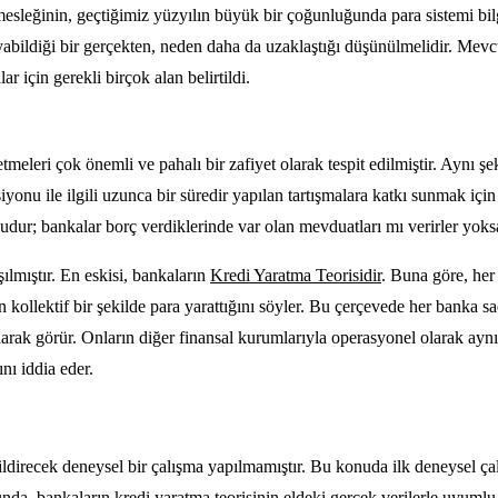
eğinin, geçtiğimiz yüzyılın büyük bir çoğunluğunda para sistemi bilgis
yabildiği bir gerçekten, neden daha da uzaklaştığı düşünülmelidir. Mevc
lar için gerekli birçok alan belirtildi.
meleri çok önemli ve pahalı bir zafiyet olarak tespit edilmiştir. Aynı ş
iyonu ile ilgili uzunca bir süredir yapılan tartışmalara katkı sunmak iç
 şudur; bankalar borç verdiklerinde var olan mevduatları mı verirler yoks
ılmıştır. En eskisi, bankaların
Kredi Yaratma Teorisidir
. Buna göre, her
 kollektif bir şekilde para yarattığını söyler. Bu çerçevede her banka sa
r olarak görür. Onların diğer finansal kurumlarıyla operasyonel olarak 
nı iddia eder.
direcek deneysel bir çalışma yapılmamıştır. Bu konuda ilk deneysel çal
cunda, bankaların kredi yaratma teorisinin eldeki gerçek verilerle uyumlu