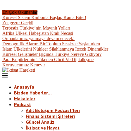
En Çok Okunanlar
Küresel Sistem Karbonla Başlar, Kanla Biter!
Zengezur Geçidi
Terörsüz Türkiye’nin Mayınlı Yolları
Afrika Ülkesi Habeşistan Kralı Necaşi
Ormanlarımız yanmaya devam edecek!
Demografik Alarm: Bir Toplum Sessizce Yaşlanırken
İslam Ülkelerini Nükleer Silahlanmaya İtecek Dinamikler
Küresel Gelişmeler Işığında Türkiye Nereye Gidiyor?
Para Kupürlerinin Tükenen Gücü Ve Dijitalleşme
Koruyucumuz Kenevir
Anasayfa
Bizden Haberler…
Makaleler
Podcast
Adil Bölüşüm Podcast’leri
Finans Sistemi Şifreleri
Güncel Analiz
İktisat ve Hayat