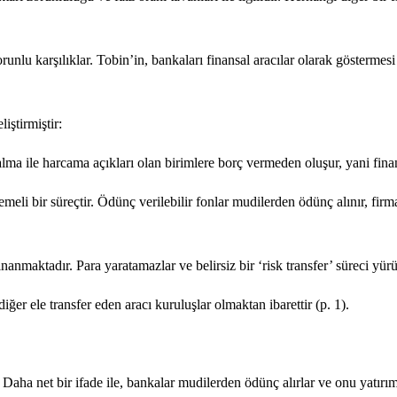
runlu karşılıklar. Tobin’in, bankaları finansal aracılar olarak göstermesi 
iştirmiştir:
alma ile harcama açıkları olan birimlere borç vermeden oluşur, yani finan
meli bir süreçtir. Ödünç verilebilir fonlar mudilerden ödünç alınır, firma
anmaktadır. Para yaratamazlar ve belirsiz bir ‘risk transfer’ süreci yürü
iğer ele transfer eden aracı kuruluşlar olmaktan ibarettir (p. 1).
. Daha net bir ifade ile, bankalar mudilerden ödünç alırlar ve onu yatır