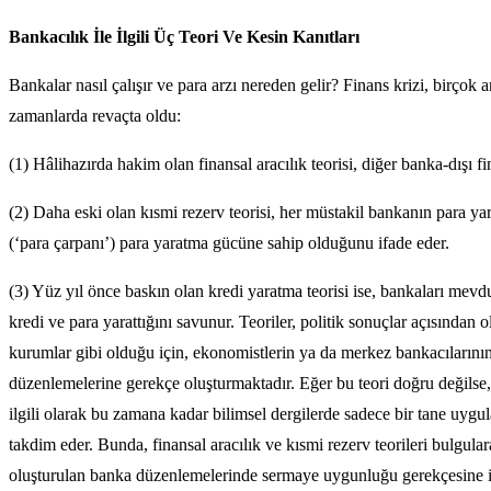
Bankacılık İle İlgili Üç Teori Ve Kesin Kanıtları
Bankalar nasıl çalışır ve para arzı nereden gelir? Finans krizi, birçok a
zamanlarda revaçta oldu:
(1) Hâlihazırda hakim olan finansal aracılık teorisi, diğer banka-dışı f
(2) Daha eski olan kısmi rezerv teorisi, her müstakil bankanın para yar
(‘para çarpanı’) para yaratma gücüne sahip olduğunu ifade eder.
(3) Yüz yıl önce baskın olan kredi yaratma teorisi ise, bankaları mevd
kredi ve para yarattığını savunur. Teoriler, politik sonuçlar açısından 
kurumlar gibi olduğu için, ekonomistlerin ya da merkez bankacılarını
düzenlemelerine gerekçe oluşturmaktadır. Eğer bu teori doğru değils
ilgili olarak bu zamana kadar bilimsel dergilerde sadece bir tane uygulam
takdim eder. Bunda, finansal aracılık ve kısmi rezerv teorileri bulgula
oluşturulan banka düzenlemelerinde sermaye uygunluğu gerekçesine ili