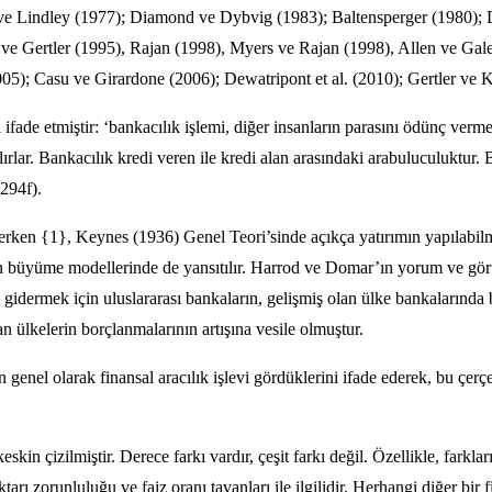
ve Lindley (1977); Diamond ve Dybvig (1983); Baltensperger (1980);
ve Gertler (1995), Rajan (1998), Myers ve Rajan (1998), Allen ve Ga
); Casu ve Girardone (2006); Dewatripont et al. (2010); Gertler ve K
 ifade etmiştir: ‘bankacılık işlemi, diğer insanların parasını ödünç verm
ırlar. Bankacılık kredi veren ile kredi alan arasındaki arabuluculuktur. B
 294f).
ken {1}, Keynes (1936) Genel Teori’sinde açıkça yatırımın yapılabilmesi
 büyüme modellerinde de yansıtılır. Harrod ve Domar’ın yorum ve gör
nı gidermek için uluslararası bankaların, gelişmiş olan ülke bankalarında 
 ülkelerin borçlanmalarının artışına vesile olmuştur.
nel olarak finansal aracılık işlevi gördüklerini ifade ederek, bu çerçev
skin çizilmiştir. Derece farkı vardır, çeşit farkı değil. Özellikle, farkla
ktarı zorunluluğu ve faiz oranı tavanları ile ilgilidir. Herhangi diğer 