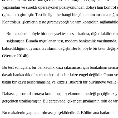
yapısından ve sürekli operasyonel pozisyonundan dolayı tam kontrol e
(gözleme) girmiştir. Test ile ilgili herhangi bir şüphe olmamasına rağ
Kontrolsüz işlemlerin teste giremeyeceği ve tam kontrolün sağlanabil
Bu makalenin böyle bir deneysel teste esas katkısı, diğer faktörler
sağlamıştır. Burada uygulanan test, modern bankacılık yazılımında,
bahsedildiğini duyunca tavırlarını değiştirirler ki böyle bir tavır deği
(Werner 2014b).
Bu test sonuçları, bir bankacılık krizi çıkmaması için bankaların ser
dayalı bankacılık düzenlemeleri olası bir krize engel değildir. Onun y
üstün bir kayıt performansına ve krizsiz istikrarlı bir büyümeye vesile 
Dahası, şu soru da ortaya konulmuştur; ekonomi mesleği geçtiğimiz yüz
gerçekten uzaklaşmıştır. Bu çerçevede, çıkar çatışmalarının rolü de tar
Bu makalenin yapılandırılması şu şekildedir: 2. Bölüm ana hatları ile 