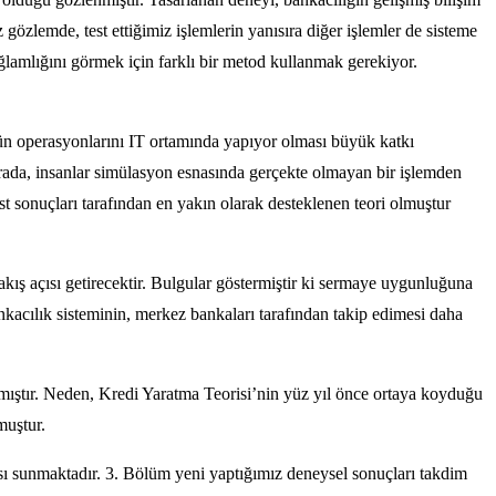
lemde, test ettiğimiz işlemlerin yanısıra diğer işlemler de sisteme
ağlamlığını görmek için farklı bir metod kullanmak gerekiyor.
ütün operasyonlarını IT ortamında yapıyor olması büyük katkı
arada, insanlar simülasyon esnasında gerçekte olmayan bir işlemden
est sonuçları tarafından en yakın olarak desteklenen teori olmuştur
kış açısı getirecektir. Bulgular göstermiştir ki sermaye uygunluğuna
nkacılık sisteminin, merkez bankaları tarafından takip edimesi daha
mamıştır. Neden, Kredi Yaratma Teorisi’nin yüz yıl önce ortaya koyduğu
muştur.
ması sunmaktadır. 3. Bölüm yeni yaptığımız deneysel sonuçları takdim