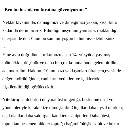
“Ben bu insanların fıtratına güveniyorum.”
Nektar kıvamında, damağımızı ve dimağımızı yakan; kısa, bir o
kadar da derin bir söz. Edindiği misyonun yanı sıra, rızıklandığı
enerjisinde de O’nun bu samimi-yoğun halini hissedebilirsiniz.
…
Yine aynı doğrultuda, ufkumuzu açan 14. yüzyılda yaşamış
mütefekkir, düşünür ve daha bir çok konuda önde gelen bir ilim
adamıdır İbni Haldun. O’nun bazı yaklaşımları fıtrat çerçevesinde
değerlendirildiğinde, canlıların yedikleri ve içtikleriyle
ilişkilendirildiği görülecektir.
Nitekim;
canlı türleri de yaratılışları gereği, beslenme usul ve
yöntemleriyle karakterize olmuşlardır. Otçullar daha uysal olurken;
etçil olanlar daha saldırgan karaktere sahiptirler. Daha ötesi,
topraktan beslenen bitkiler toprağa bağımlı/bitişik, sabit ve huzur