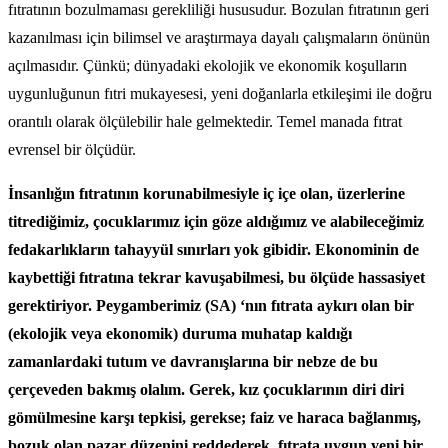
fıtratının bozulmaması gerekliliği hususudur. Bozulan fıtratının geri
kazanılması için bilimsel ve araştırmaya dayalı çalışmaların önünün
açılmasıdır. Çünkü; dünyadaki ekolojik ve ekonomik koşulların
uygunluğunun fıtri mukayesesi, yeni doğanlarla etkileşimi ile doğru
orantılı olarak ölçülebilir hale gelmektedir. Temel manada fıtrat
evrensel bir ölçüdür.
İnsanlığın fıtratının korunabilmesiyle iç içe olan, üzerlerine
titrediğimiz, çocuklarımız için göze aldığımız ve alabileceğimiz
fedakarlıkların tahayyül sınırları yok gibidir. Ekonominin de
kaybettiği fıtratına tekrar kavuşabilmesi, bu ölçüde hassasiyet
gerektiriyor. Peygamberimiz (SA) ‘nın fıtrata aykırı olan bir
(ekolojik veya ekonomik) duruma muhatap kaldığı
zamanlardaki tutum ve davranışlarına bir nebze de bu
çerçeveden bakmış olalım. Gerek, kız çocuklarının diri diri
gömülmesine karşı tepkisi, gerekse; faiz ve haraca bağlanmış,
bozuk olan pazar düzenini reddederek, fıtrata uygun yeni bir