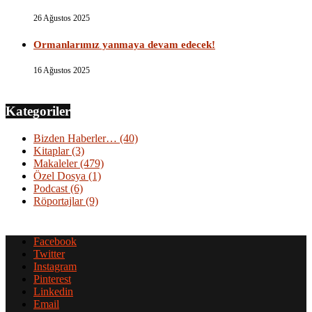
26 Ağustos 2025
Ormanlarımız yanmaya devam edecek!
16 Ağustos 2025
Kategoriler
Bizden Haberler…
(40)
Kitaplar
(3)
Makaleler
(479)
Özel Dosya
(1)
Podcast
(6)
Röportajlar
(9)
Facebook
Twitter
Instagram
Pinterest
Linkedin
Email