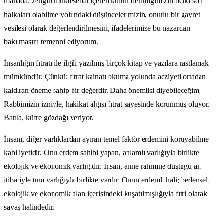
manada; zengin müktesebat içeren kültür derinliğimizin belki son
halkaları olabilme yolundaki düşüncelerimizin, onurlu bir gayret
vesilesi olarak değerlendirilmesini, ifadelerimize bu nazardan
bakılmasını temenni ediyorum.
İnsanlığın fıtratı ile ilgili yazılmış birçok kitap ve yazılara rastlamak
mümkündür. Çünkü; fıtrat kainatı okuma yolunda acziyeti ortadan
kaldıran öneme sahip bir değerdir. Daha önemlisi diyebileceğim,
Rabbimizin izniyle, hakikat algısı fıtrat sayesinde korunmuş oluyor.
Batıla, küfre gözdağı veriyor.
İnsanı, diğer varlıklardan ayıran temel faktör erdemini koruyabilme
kabiliyetidir. Onu erdem sahibi yapan, anlamlı varlığıyla birlikte,
ekolojik ve ekonomik varlığıdır. İnsan, anne rahmine düştüğü an
itibariyle tüm varlığıyla birlikte vardır. Onun erdemli hali; bedensel,
ekolojik ve ekonomik alan içerisindeki kuşatılmışlığıyla fıtri olarak
savaş halindedir.