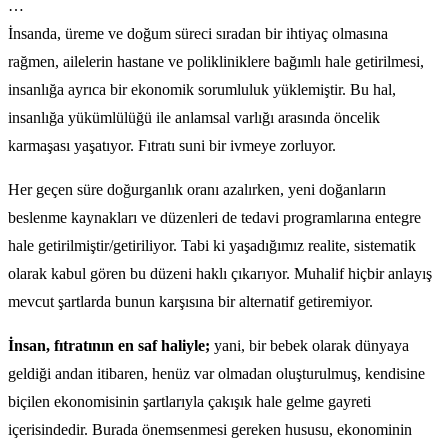
…
İnsanda, üreme ve doğum süreci sıradan bir ihtiyaç olmasına
rağmen, ailelerin hastane ve polikliniklere bağımlı hale getirilmesi,
insanlığa ayrıca bir ekonomik sorumluluk yüklemiştir. Bu hal,
insanlığa yükümlülüğü ile anlamsal varlığı arasında öncelik
karmaşası yaşatıyor. Fıtratı suni bir ivmeye zorluyor.
Her geçen süre doğurganlık oranı azalırken, yeni doğanların
beslenme kaynakları ve düzenleri de tedavi programlarına entegre
hale getirilmiştir/getiriliyor. Tabi ki yaşadığımız realite, sistematik
olarak kabul gören bu düzeni haklı çıkarıyor. Muhalif hiçbir anlayış
mevcut şartlarda bunun karşısına bir alternatif getiremiyor.
İnsan, fıtratının en saf haliyle;
yani, bir bebek olarak dünyaya
geldiği andan itibaren, henüz var olmadan oluşturulmuş, kendisine
biçilen ekonomisinin şartlarıyla çakışık hale gelme gayreti
içerisindedir. Burada önemsenmesi gereken hususu, ekonominin