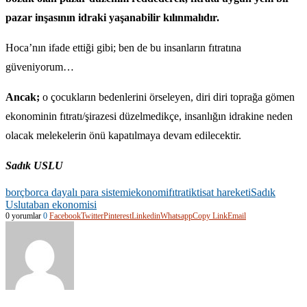
pazar inşasının idraki yaşanabilir kılınmalıdır.
Hoca’nın ifade ettiği gibi; ben de bu insanların fıtratına
güveniyorum…
Ancak;
o çocukların bedenlerini örseleyen, diri diri toprağa gömen
ekonominin fıtratı/şirazesi düzelmedikçe, insanlığın idrakine neden
olacak melekelerin önü kapatılmaya devam edilecektir.
Sadık USLU
borç
borca dayalı para sistemi
ekonomi
fıtrat
iktisat hareketi
Sadık
Uslu
taban ekonomisi
0 yorumlar
0
Facebook
Twitter
Pinterest
Linkedin
Whatsapp
Copy Link
Email