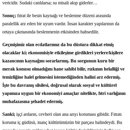
vericidir. Sudaki canlılarsa; su misali akıp giderler…
Sonuç;
fıtrat ile besin kaynağı ve beslenme düzeni arasında
paralellik arz eden bir uyum vardır. İnsan karakter yapılarının da
ortaya çıkmasında beslenmenin etkisinden bahsedilir.
Geçmişimiz olan ecdatlarımız da bu düstura dikkat etmiş
olacaklar ki; ekonomisiyle etkileşime girdikleri yerlere/kişilere
kazancının kaynağını sorarlarmış. Bu sorgunun kuru bir
merak konusu olmadığını hane sahibi bilir, rızkının helalliği ve
temizliğine halel gelmesini istemediğinden halini arz edermiş.
İşte bu davranış silsilesi, doğrusal olarak sosyal ve kültürel
yapımıza uygun bir ekonomiyi amaçlar nitelikte, fıtri varlığının
muhafazasına şehadet edermiş.
Sanki;
işçi arıların, cevheri olan ana arıyı koruması gibidir. Fıtratı
koruma iç güdüsü, inanç kültürümüzün bir parçası halindeydi. Bu