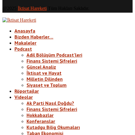
@2025
İktisat Hareketi
Tüm Hakları Saklıdır.
Anasayfa
Bizden Haberler…
Makaleler
Podcast
Adil Bölüşüm Podcast’leri
Finans Sistemi Şifreleri
Güncel Analiz
İktisat ve Hayat
Milletin Dilinden
Siyaset ve Toplum
Röportajlar
Videolar
Ak Parti Nasıl Doğdu?
Finans Sistemi Şifreleri
Hokkabazlar
Konferanslar
Kutadgu Bilig Okumaları
Taban Ekonomisi