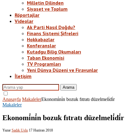
Milletin Dilinden
Siyaset ve Toplum
Röportajlar
Videolar
Ak Parti Nasıl Doğdu?
Finans Sistemi Şifreleri
Hokkabazlar
Konferanslar
Kutadgu Bilig Okumaları
Taban Ekonomisi
TV Programları
Yeni Dünya Düzeni ve Firavunlar
İletişim
Arama
Anasayfa
Makaleler
Ekonomi̇ni̇n bozuk fıtratı düzelmeli̇di̇r
Makaleler
Ekonomi̇ni̇n bozuk fıtratı düzelmeli̇di̇r
Yazar
Sadık Uslu
17 Haziran 2018