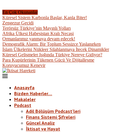
En Çok Okunanlar
Küresel Sistem Karbonla Başlar, Kanla Biter!
Zengezur Geçidi
Terörsüz Türkiye’nin Mayınlı Yolları
Afrika Ülkesi Habeşistan Kralı Necaşi
Ormanlarımız yanmaya devam edecek!
Demografik Alarm: Bir Toplum Sessizce Yaşlanırken
İslam Ülkelerini Nükleer Silahlanmaya İtecek Dinamikler
Küresel Gelişmeler Işığında Türkiye Nereye Gidiyor?
Para Kupürlerinin Tükenen Gücü Ve Dijitalleşme
Koruyucumuz Kenevir
Anasayfa
Bizden Haberler…
Makaleler
Podcast
Adil Bölüşüm Podcast’leri
Finans Sistemi Şifreleri
Güncel Analiz
İktisat ve Hayat