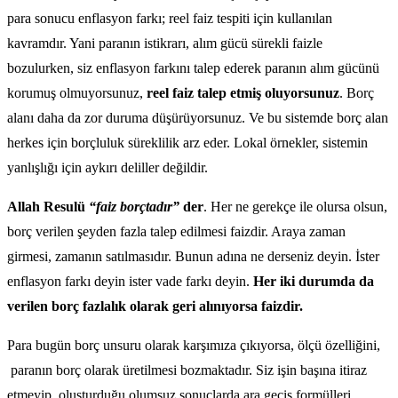
para sonucu enflasyon farkı; reel faiz tespiti için kullanılan
kavramdır. Yani paranın istikrarı, alım gücü sürekli faizle
bozulurken, siz enflasyon farkını talep ederek paranın alım gücünü
korumuş olmuyorsunuz,
reel faiz talep etmiş oluyorsunuz
. Borç
alanı daha da zor duruma düşürüyorsunuz. Ve bu sistemde borç alan
herkes için borçluluk süreklilik arz eder. Lokal örnekler, sistemin
yanlışlığı için aykırı deliller değildir.
Allah Resulü
“faiz borçtadır”
der
. Her ne gerekçe ile olursa olsun,
borç verilen şeyden fazla talep edilmesi faizdir. Araya zaman
girmesi, zamanın satılmasıdır. Bunun adına ne derseniz deyin. İster
enflasyon farkı deyin ister vade farkı deyin.
Her iki durumda da
verilen borç fazlalık olarak geri alınıyorsa faizdir.
Para bugün borç unsuru olarak karşımıza çıkıyorsa, ölçü özelliğini,
paranın borç olarak üretilmesi bozmaktadır. Siz işin başına itiraz
etmeyip, oluşturduğu olumsuz sonuçlarda ara geçiş formülleri