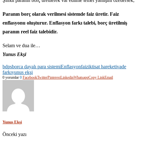
Şimdi paranın borç üretilerek var edilme temel yanlışını özetlersek;
Paranın borç olarak verilmesi sistemde faiz üretir. Faiz
enflasyonu oluşturur. Enflasyon farkı talebi, borç üretilmiş
paranın reel faiz talebidir.
Selam ve dua ile…
Yunus Ekşi
bdps
borca dayalı para sistemi
Enflasyon
faiz
iktisat hareketi
vade
farkı
yunus ekşi
0 yorumlar
0
Facebook
Twitter
Pinterest
Linkedin
Whatsapp
Copy Link
Email
Yunus Ekşi
Önceki yazı