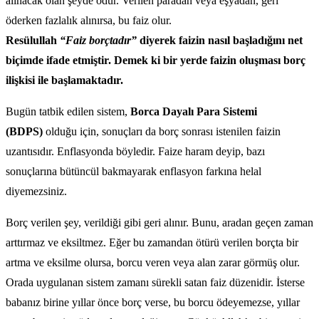
alınacak olan şeyde odur. Verilen paradan veya eşyadan, geri
öderken fazlalık alınırsa, bu faiz olur.
Resülullah
“Faiz borçtadır”
diyerek faizin nasıl başladığını net
biçimde ifade etmiştir. Demek ki bir yerde faizin oluşması borç
ilişkisi ile başlamaktadır.
Bugün tatbik edilen sistem,
Borca Dayalı Para Sistemi
(BDPS)
olduğu için, sonuçları da borç sonrası istenilen faizin
uzantısıdır. Enflasyonda böyledir. Faize haram deyip, bazı
sonuçlarına bütüncül bakmayarak enflasyon farkına helal
diyemezsiniz.
Borç verilen şey, verildiği gibi geri alınır. Bunu, aradan geçen zaman
arttırmaz ve eksiltmez. Eğer bu zamandan ötürü verilen borçta bir
artma ve eksilme olursa, borcu veren veya alan zarar görmüş olur.
Orada uygulanan sistem zamanı sürekli satan faiz düzenidir. İsterse
babanız birine yıllar önce borç verse, bu borcu ödeyemezse, yıllar