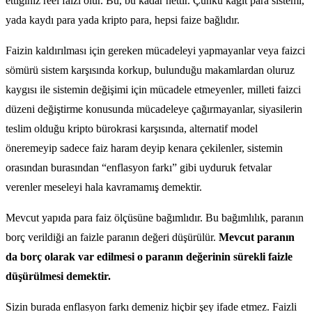
ettiğiniz reel faizi olur. Bu, bu kadar nettir. Çünkü kağıt para sistemi,
yada kaydı para yada kripto para, hepsi faize bağlıdır.
Faizin kaldırılması için gereken mücadeleyi yapmayanlar veya faizci
sömürü sistem karşısında korkup, bulunduğu makamlardan oluruz
kaygısı ile sistemin değişimi için mücadele etmeyenler, milleti faizci
düzeni değiştirme konusunda mücadeleye çağırmayanlar, siyasilerin
teslim olduğu kripto bürokrasi karşısında, alternatif model
öneremeyip sadece faiz haram deyip kenara çekilenler, sistemin
orasından burasından “enflasyon farkı” gibi uyduruk fetvalar
verenler meseleyi hala kavramamış demektir.
Mevcut yapıda para faiz ölçüsüne bağımlıdır. Bu bağımlılık, paranın
borç verildiği an faizle paranın değeri düşürülür.
Mevcut paranın
da borç olarak var edilmesi o paranın değerinin sürekli faizle
düşürülmesi demektir.
Sizin burada enflasyon farkı demeniz hiçbir şey ifade etmez. Faizli