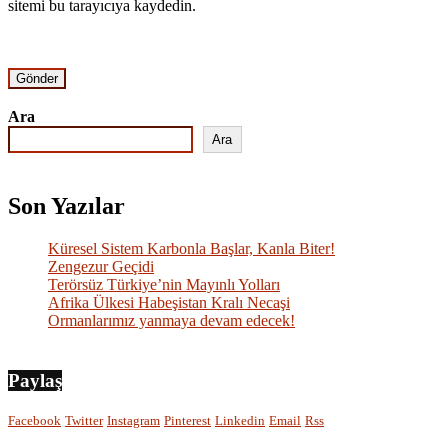
sitemi bu tarayıcıya kaydedin.
Ara
Ara
Son Yazılar
Küresel Sistem Karbonla Başlar, Kanla Biter!
Zengezur Geçidi
Terörsüz Türkiye’nin Mayınlı Yolları
Afrika Ülkesi Habeşistan Kralı Necaşi
Ormanlarımız yanmaya devam edecek!
Paylaş
Facebook
Twitter
Instagram
Pinterest
Linkedin
Email
Rss