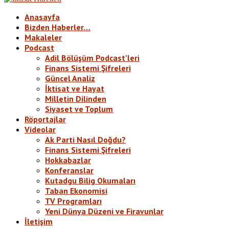
Anasayfa
Bizden Haberler…
Makaleler
Podcast
Adil Bölüşüm Podcast’leri
Finans Sistemi Şifreleri
Güncel Analiz
İktisat ve Hayat
Milletin Dilinden
Siyaset ve Toplum
Röportajlar
Videolar
Ak Parti Nasıl Doğdu?
Finans Sistemi Şifreleri
Hokkabazlar
Konferanslar
Kutadgu Bilig Okumaları
Taban Ekonomisi
TV Programları
Yeni Dünya Düzeni ve Firavunlar
İletişim