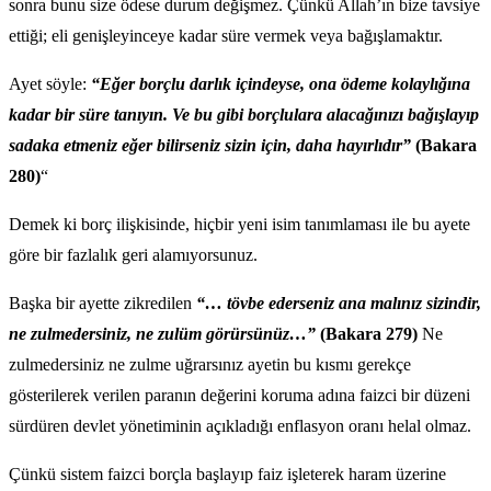
sonra bunu size ödese durum değişmez. Çünkü Allah’ın bize tavsiye
ettiği; eli genişleyinceye kadar süre vermek veya bağışlamaktır.
Ayet söyle:
“Eğer borçlu darlık içindeyse, ona ödeme kolaylığına
kadar bir süre tanıyın. Ve bu gibi borçlulara alacağınızı bağışlayıp
sadaka etmeniz eğer bilirseniz sizin için, daha hayırlıdır”
(Bakara
280)
“
Demek ki borç ilişkisinde, hiçbir yeni isim tanımlaması ile bu ayete
göre bir fazlalık geri alamıyorsunuz.
Başka bir ayette zikredilen
“… tövbe ederseniz ana malınız sizindir,
ne zulmedersiniz, ne zulüm görürsünüz…”
(Bakara 279)
Ne
zulmedersiniz ne zulme uğrarsınız ayetin bu kısmı gerekçe
gösterilerek verilen paranın değerini koruma adına faizci bir düzeni
sürdüren devlet yönetiminin açıkladığı enflasyon oranı helal olmaz.
Çünkü sistem faizci borçla başlayıp faiz işleterek haram üzerine