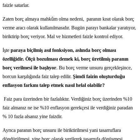
faizle satarlar.
Zaten borç almaya mahkûm olma nedeni, paranın kısıt olarak borç
verme aracı olarak kullanılmasıdır. Bugün parayı bankalar yaratıyor,
biriktirip borç veriyor. Mal ve hizmetleri faizle kontrol ediyor.
İşte
paraya biçilmiş asıl fonksiyon, aslında borç olması
özelliğidir. Ölçü bozulması demek ki, borç üretilmiş paranın
borç verilmesi ile başlıyor
. Bu borç verme unsuru gerçekleşince,
borcun karşılığında faiz talep edilir.
Şimdi faizin oluşturduğu
enflasyon farkını talep etmek nasıl helal olabilir?
Faiz para üzerinden bir fazlalıktır. Verdiğiniz borç üzerinden %10
faiz almanız ne ise %10 enflasyon gerekçesi ile verdiğiniz paradan
% 10 fazla alsanız yine faizdir.
Ayrıca paranın borç unsuru ile biriktirilmesi yani tasarruflara
döndürülmesi, yine borç olarak verilerek tasarrufa dönüşmesi