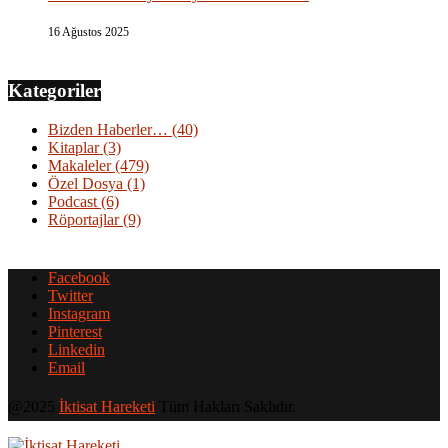
16 Ağustos 2025
Kategoriler
Bizden Haberler…
(40)
Kitaplar
(3)
Makaleler
(479)
Özel Dosya
(1)
Podcast
(6)
Röportajlar
(9)
Facebook
Twitter
Instagram
Pinterest
Linkedin
Email
@2025
İktisat Hareketi
Tüm Hakları Saklıdır.