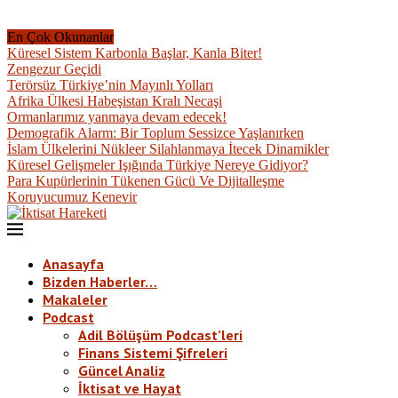
En Çok Okunanlar
Küresel Sistem Karbonla Başlar, Kanla Biter!
Zengezur Geçidi
Terörsüz Türkiye’nin Mayınlı Yolları
Afrika Ülkesi Habeşistan Kralı Necaşi
Ormanlarımız yanmaya devam edecek!
Demografik Alarm: Bir Toplum Sessizce Yaşlanırken
İslam Ülkelerini Nükleer Silahlanmaya İtecek Dinamikler
Küresel Gelişmeler Işığında Türkiye Nereye Gidiyor?
Para Kupürlerinin Tükenen Gücü Ve Dijitalleşme
Koruyucumuz Kenevir
Anasayfa
Bizden Haberler…
Makaleler
Podcast
Adil Bölüşüm Podcast’leri
Finans Sistemi Şifreleri
Güncel Analiz
İktisat ve Hayat