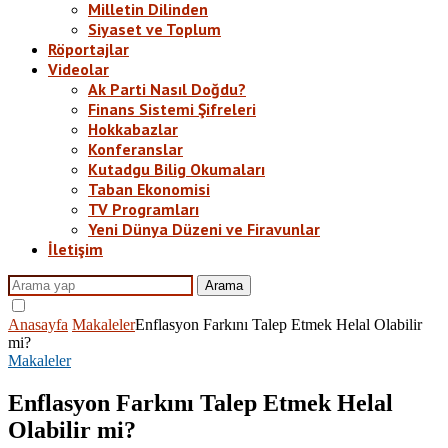
Milletin Dilinden
Siyaset ve Toplum
Röportajlar
Videolar
Ak Parti Nasıl Doğdu?
Finans Sistemi Şifreleri
Hokkabazlar
Konferanslar
Kutadgu Bilig Okumaları
Taban Ekonomisi
TV Programları
Yeni Dünya Düzeni ve Firavunlar
İletişim
Arama
Anasayfa
Makaleler
Enflasyon Farkını Talep Etmek Helal Olabilir
mi?
Makaleler
Enflasyon Farkını Talep Etmek Helal
Olabilir mi?