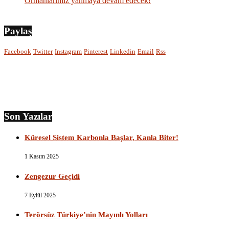
Ormanlarımız yanmaya devam edecek!
Paylaş
Facebook
Twitter
Instagram
Pinterest
Linkedin
Email
Rss
Son Yazılar
Küresel Sistem Karbonla Başlar, Kanla Biter!
1 Kasım 2025
Zengezur Geçidi
7 Eylül 2025
Terörsüz Türkiye’nin Mayınlı Yolları