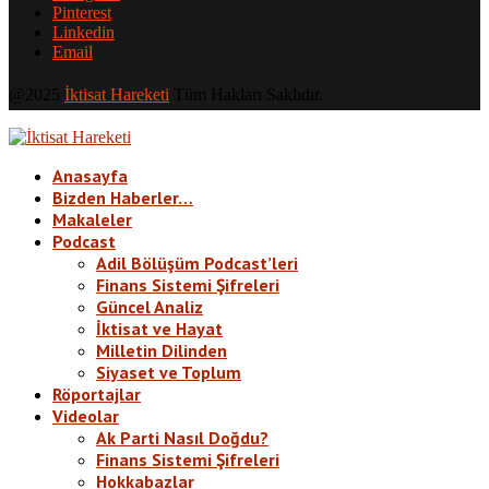
Pinterest
Linkedin
Email
@2025
İktisat Hareketi
Tüm Hakları Saklıdır.
Anasayfa
Bizden Haberler…
Makaleler
Podcast
Adil Bölüşüm Podcast’leri
Finans Sistemi Şifreleri
Güncel Analiz
İktisat ve Hayat
Milletin Dilinden
Siyaset ve Toplum
Röportajlar
Videolar
Ak Parti Nasıl Doğdu?
Finans Sistemi Şifreleri
Hokkabazlar