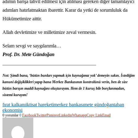
adımın barışa tahvil edilmesi için atılması gereken diğer tamamlayıcı
adımları hatırlatmaktan ibarettir. Karar da yetki de sorumluluk da
Hükümetimize aittir.
Allah devletimize ve milletimize zeval vermesin.
Selam sevgi ve saygılarımla…
Prof. Dr. Mete Gündoğan
______________________________________
Not: Şimdi bana, ‘bütün bunları yapmak için kaynağımız yok’ demeyin sakın. İstediğim
kanuni değişiklikleri yapıp bana Merkez Bankasının kontrolünü verin, ben de size
bütün barışın maddi kaynağını oluşturayım. Hem de 1 kuruş bile borçlanmadan,
sistemi kurayım!
fırat kalkanı
iktisat hareketi
merkez bankası
mete gündoğan
taban
ekonomisi
0 yorumlar
0
Facebook
Twitter
Pinterest
Linkedin
Whatsapp
Copy Link
Email