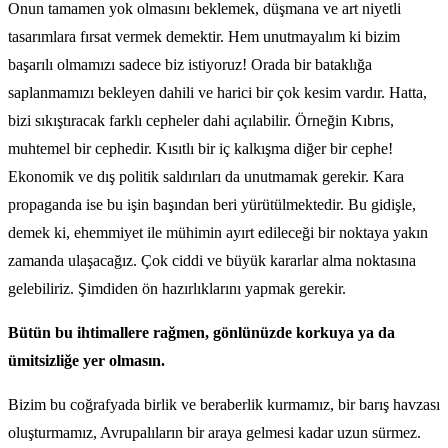
Onun tamamen yok olmasını beklemek, düşmana ve art niyetli
tasarımlara fırsat vermek demektir. Hem unutmayalım ki bizim
başarılı olmamızı sadece biz istiyoruz! Orada bir bataklığa
saplanmamızı bekleyen dahili ve harici bir çok kesim vardır. Hatta,
bizi sıkıştıracak farklı cepheler dahi açılabilir. Örneğin Kıbrıs,
muhtemel bir cephedir. Kısıtlı bir iç kalkışma diğer bir cephe!
Ekonomik ve dış politik saldırıları da unutmamak gerekir. Kara
propaganda ise bu işin başından beri yürütülmektedir. Bu gidişle,
demek ki, ehemmiyet ile mühimin ayırt edileceği bir noktaya yakın
zamanda ulaşacağız. Çok ciddi ve büyük kararlar alma noktasına
gelebiliriz. Şimdiden ön hazırlıklarını yapmak gerekir.
Bütün bu ihtimallere rağmen, gönlünüzde korkuya ya da
ümitsizliğe yer olmasın.
Bizim bu coğrafyada birlik ve beraberlik kurmamız, bir barış havzası
oluşturmamız, Avrupalıların bir araya gelmesi kadar uzun sürmez.