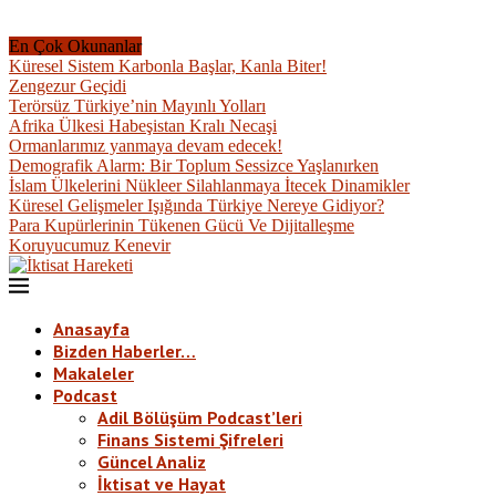
En Çok Okunanlar
Küresel Sistem Karbonla Başlar, Kanla Biter!
Zengezur Geçidi
Terörsüz Türkiye’nin Mayınlı Yolları
Afrika Ülkesi Habeşistan Kralı Necaşi
Ormanlarımız yanmaya devam edecek!
Demografik Alarm: Bir Toplum Sessizce Yaşlanırken
İslam Ülkelerini Nükleer Silahlanmaya İtecek Dinamikler
Küresel Gelişmeler Işığında Türkiye Nereye Gidiyor?
Para Kupürlerinin Tükenen Gücü Ve Dijitalleşme
Koruyucumuz Kenevir
Anasayfa
Bizden Haberler…
Makaleler
Podcast
Adil Bölüşüm Podcast’leri
Finans Sistemi Şifreleri
Güncel Analiz
İktisat ve Hayat