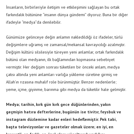
İnsanların, birbirleriyle iletişim ve etkileşimini sağlayan bu ortak
farkındalık bütününe “insanın dünya gündemi” diyoruz. Buna bir diğer
ifadeyle “medya”da denilebilir.
Günümüze gelinceye değin anlamın nakledildiği öz ifadeler, türlü
değişimlere uğramış ve zamansal/mekansal kavrayıcılığı azalmıştır.
Değişim kültürü silsilesiyle türeyen yeni anlamlar, ortak farkındalık
bütünü olan medyanın, ilk bağlamından kopmasına sebebiyet
vermiştir. Her değişim sonrası tüketilen bir önceki anlam, medya
çatısı altında yeni anlamları varlığa yükleme cüretine girmiş ve
Allah’ın rızasına muhalif role bürünmüştür. Benzer nedenlerle;
yeme, içme, giyinme, barınma gibi medya da tüketilir hale gelmiştir.
Medya; tarihin, kırk gün kırk gece düğünlerinden, yakın
geçmişin hatıra defterlerine, bugünün ise tivitır, feysbuk ve
instagram düzlemine kadar enleri hedeflemiştir. Pek tabi,
başta televizyonlar ve gazeteler olmak üzere; en iyi, en