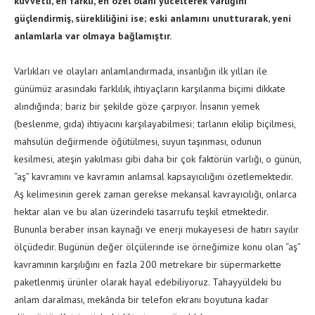
kuvvetli, en farklı, en özel olanı yücelterek varlığını
güçlendirmiş, sürekliliğini ise; eski anlamını unutturarak, yeni
anlamlarla var olmaya bağlamıştır.
Varlıkları ve olayları anlamlandırmada, insanlığın ilk yılları ile
günümüz arasındaki farklılık, ihtiyaçların karşılanma biçimi dikkate
alındığında; bariz bir şekilde göze çarpıyor. İnsanın yemek
(beslenme, gıda) ihtiyacını karşılayabilmesi; tarlanın ekilip biçilmesi,
mahsulün değirmende öğütülmesi, suyun taşınması, odunun
kesilmesi, ateşin yakılması gibi daha bir çok faktörün varlığı, o günün,
“aş” kavramını ve kavramın anlamsal kapsayıcılığını özetlemektedir.
Aş kelimesinin gerek zaman gerekse mekansal kavrayıcılığı, onlarca
hektar alan ve bu alan üzerindeki tasarrufu teşkil etmektedir.
Bununla beraber insan kaynağı ve enerji mukayesesi de hatırı sayılır
ölçüdedir. Bugünün değer ölçülerinde ise örneğimize konu olan “aş”
kavramının karşılığını en fazla 200 metrekare bir süpermarkette
paketlenmiş ürünler olarak hayal edebiliyoruz. Tahayyüldeki bu
anlam daralması, mekânda bir telefon ekranı boyutuna kadar