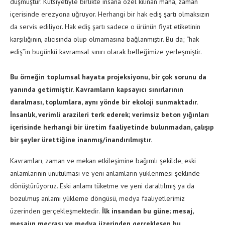
düşmüştür. Kutsiyetiyle birlikte insana özel kılınan mana, zaman
içerisinde erezyona uğruyor. Herhangi bir hak ediş şartı olmaksızın
da servis ediliyor. Hak ediş şartı sadece o ürünün fiyat etiketinin
karşılığının, alıcısında olup olmamasına bağlanmıştır. Bu da; “hak
ediş”in bugünkü kavramsal sınırı olarak belleğimize yerleşmiştir.
Bu örneğin toplumsal hayata projeksiyonu, bir çok sorunu da
yanında getirmiştir. Kavramların kapsayıcı sınırlarının
daralması, toplumlara, aynı yönde bir ekoloji sunmaktadır.
İnsanlık, verimli arazileri terk ederek; verimsiz beton yığınları
içerisinde herhangi bir üretim faaliyetinde bulunmadan, çalışıp
bir şeyler ürettiğine inanmış/inandırılmıştır.
Kavramları, zaman ve mekan etkileşimine bağımlı şekilde, eski
anlamlarının unutulması ve yeni anlamların yüklenmesi şeklinde
dönüştürüyoruz. Eski anlamı tüketme ve yeni daraltılmış ya da
bozulmuş anlamı yükleme döngüsü, medya faaliyetlerimiz
üzerinden gerçekleşmektedir.
İlk insandan bu güne; mesaj,
mesajın mecrası ve medya üzerinden gerçekleşen bu