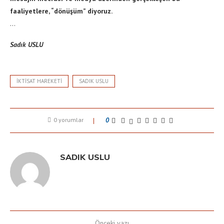
faaliyetlere, “dönüşüm” diyoruz.
…
Sadık USLU
IKTISAT HAREKETI
SADIK USLU
0 yorumlar
0
SADIK USLU
Önceki yazı