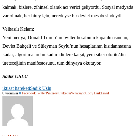
kalmak; bizlere, zihinsel olarak acı verici geliyordu. Sosyal medyada
var olmak, her birey için, neredeyse bir devlet mesabesindeydi.
Velhasılı Kelam;
Yeni medya; Donald Trump’un twitter hesabının kapatılmasından,
Devlet Bahçeli ve Süleyman Soylu’nun hesaplarının kısıtlanmasına
kadar; algoritmalardan kadim dinlere karşıt, yeni siber otorite/din
üreteceğinin manifestosunu, tüm dünyaya okutuyor.
Sadık USLU
iktisat hareketi
Sadık Uslu
0 yorumlar
0
Facebook
Twitter
Pinterest
Linkedin
Whatsapp
Copy Link
Email