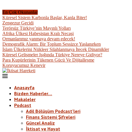
En Çok Okunanlar
Küresel Sistem Karbonla Başlar, Kanla Biter!
Zengezur Geçidi
Terörsüz Türkiye’nin Mayınlı Yolları
Afrika Ülkesi Habeşistan Kralı Necaşi
Ormanlarımız yanmaya devam edecek!
Demografik Alarm: Bir Toplum Sessizce Yaşlanırken
İslam Ülkelerini Nükleer Silahlanmaya İtecek Dinamikler
Küresel Gelişmeler Işığında Türkiye Nereye Gidiyor?
Para Kupürlerinin Tükenen Gücü Ve Dijitalleşme
Koruyucumuz Kenevir
Anasayfa
Bizden Haberler…
Makaleler
Podcast
Adil Bölüşüm Podcast’leri
Finans Sistemi Şifreleri
Güncel Analiz
İktisat ve Hayat