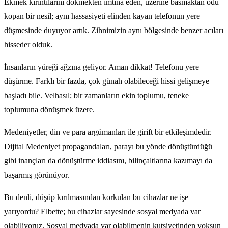
Ekmek kırıntılarını dökmekten imtina eden, üzerine basmaktan ödü
kopan bir nesil; aynı hassasiyeti elinden kayan telefonun yere
düşmesinde duyuyor artık. Zihnimizin aynı bölgesinde benzer acıları
hisseder olduk.
İnsanların yüreği ağzına geliyor. Aman dikkat! Telefonu yere
düşürme. Farklı bir fazda, çok günah olabileceği hissi gelişmeye
başladı bile. Velhasıl; bir zamanların ekin toplumu, teneke
toplumuna dönüşmek üzere.
Medeniyetler, din ve para argümanları ile girift bir etkileşimdedir.
Dijital Medeniyet propagandaları, parayı bu yönde dönüştürdüğü
gibi inançları da dönüştürme iddiasını, bilinçaltlarına kazımayı da
başarmış görünüyor.
Bu denli, düşüp kırılmasından korkulan bu cihazlar ne işe
yarıyordu? Elbette; bu cihazlar sayesinde sosyal medyada var
olabiliyoruz. Sosyal medyada var olabilmenin kutsiyetinden yoksun