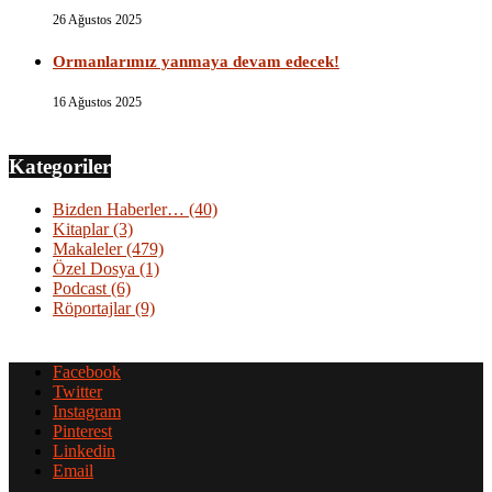
26 Ağustos 2025
Ormanlarımız yanmaya devam edecek!
16 Ağustos 2025
Kategoriler
Bizden Haberler…
(40)
Kitaplar
(3)
Makaleler
(479)
Özel Dosya
(1)
Podcast
(6)
Röportajlar
(9)
Facebook
Twitter
Instagram
Pinterest
Linkedin
Email