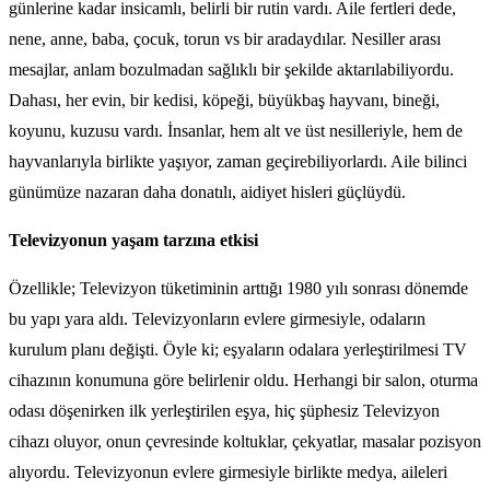
günlerine kadar insicamlı, belirli bir rutin vardı. Aile fertleri dede,
nene, anne, baba, çocuk, torun vs bir aradaydılar. Nesiller arası
mesajlar, anlam bozulmadan sağlıklı bir şekilde aktarılabiliyordu.
Dahası, her evin, bir kedisi, köpeği, büyükbaş hayvanı, bineği,
koyunu, kuzusu vardı. İnsanlar, hem alt ve üst nesilleriyle, hem de
hayvanlarıyla birlikte yaşıyor, zaman geçirebiliyorlardı. Aile bilinci
günümüze nazaran daha donatılı, aidiyet hisleri güçlüydü.
Televizyonun yaşam tarzına etkisi
Özellikle; Televizyon tüketiminin arttığı 1980 yılı sonrası dönemde
bu yapı yara aldı. Televizyonların evlere girmesiyle, odaların
kurulum planı değişti. Öyle ki; eşyaların odalara yerleştirilmesi TV
cihazının konumuna göre belirlenir oldu. Herhangi bir salon, oturma
odası döşenirken ilk yerleştirilen eşya, hiç şüphesiz Televizyon
cihazı oluyor, onun çevresinde koltuklar, çekyatlar, masalar pozisyon
alıyordu. Televizyonun evlere girmesiyle birlikte medya, aileleri