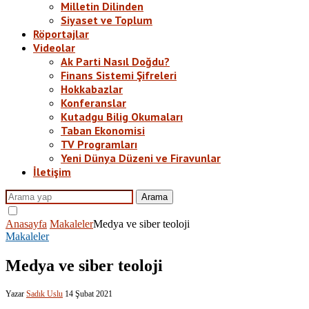
Milletin Dilinden
Siyaset ve Toplum
Röportajlar
Videolar
Ak Parti Nasıl Doğdu?
Finans Sistemi Şifreleri
Hokkabazlar
Konferanslar
Kutadgu Bilig Okumaları
Taban Ekonomisi
TV Programları
Yeni Dünya Düzeni ve Firavunlar
İletişim
Arama
Anasayfa
Makaleler
Medya ve siber teoloji
Makaleler
Medya ve siber teoloji
Yazar
Sadık Uslu
14 Şubat 2021