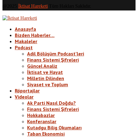
@2025
İktisat Hareketi
Tüm Hakları Saklıdır.
Anasayfa
Bizden Haberler…
Makaleler
Podcast
Adil Bölüşüm Podcast’leri
Finans Sistemi Şifreleri
Güncel Analiz
İktisat ve Hayat
Milletin Dilinden
Siyaset ve Toplum
Röportajlar
Videolar
Ak Parti Nasıl Doğdu?
Finans Sistemi Şifreleri
Hokkabazlar
Konferanslar
Kutadgu Bilig Okumaları
Taban Ekonomisi