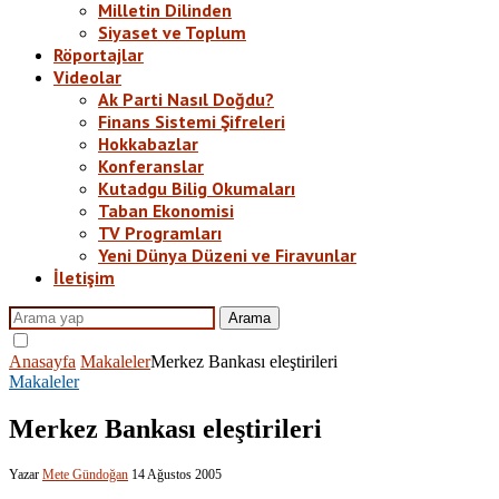
Milletin Dilinden
Siyaset ve Toplum
Röportajlar
Videolar
Ak Parti Nasıl Doğdu?
Finans Sistemi Şifreleri
Hokkabazlar
Konferanslar
Kutadgu Bilig Okumaları
Taban Ekonomisi
TV Programları
Yeni Dünya Düzeni ve Firavunlar
İletişim
Arama
Anasayfa
Makaleler
Merkez Bankası eleştirileri
Makaleler
Merkez Bankası eleştirileri
Yazar
Mete Gündoğan
14 Ağustos 2005