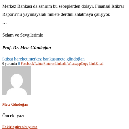
Merkez Bankası da sanırım bu sebeplerden dolayı, Finansal İstikrar
Raporu’nu yayınlayarak millete derdini anlatmaya çalışıyor.
…
Selam ve Sevgilerimle
Prof. Dr. Mete Gündoğan
iktisat hareketi
merkez bankası
mete gündoğan
0 yorumlar
0
Facebook
Twitter
Pinterest
Linkedin
Whatsapp
Copy Link
Email
Mete Gündoğan
Önceki yazı
Fakirleştiren büyüme