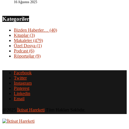
16 Ağustos 2025
Kategoriler
Bizden Haberler…
(40)
Kitaplar
(3)
Makaleler
(479)
Özel Dosya
(1)
Podcast
(6)
Röportajlar
(9)
Facebook
Twitter
Instagram
Pinterest
Linkedin
Email
@2025
İktisat Hareketi
Tüm Hakları Saklıdır.