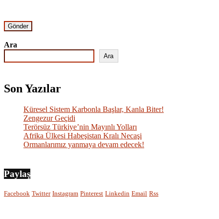
Ara
Ara
Son Yazılar
Küresel Sistem Karbonla Başlar, Kanla Biter!
Zengezur Geçidi
Terörsüz Türkiye’nin Mayınlı Yolları
Afrika Ülkesi Habeşistan Kralı Necaşi
Ormanlarımız yanmaya devam edecek!
Paylaş
Facebook
Twitter
Instagram
Pinterest
Linkedin
Email
Rss