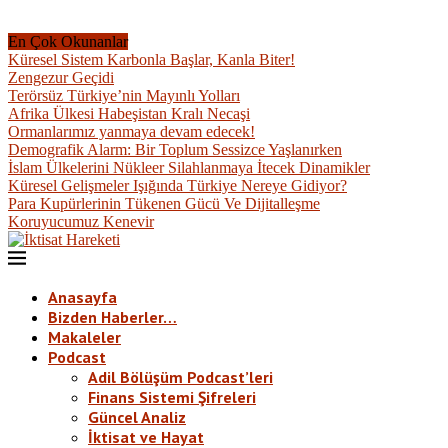
En Çok Okunanlar
Küresel Sistem Karbonla Başlar, Kanla Biter!
Zengezur Geçidi
Terörsüz Türkiye’nin Mayınlı Yolları
Afrika Ülkesi Habeşistan Kralı Necaşi
Ormanlarımız yanmaya devam edecek!
Demografik Alarm: Bir Toplum Sessizce Yaşlanırken
İslam Ülkelerini Nükleer Silahlanmaya İtecek Dinamikler
Küresel Gelişmeler Işığında Türkiye Nereye Gidiyor?
Para Kupürlerinin Tükenen Gücü Ve Dijitalleşme
Koruyucumuz Kenevir
Anasayfa
Bizden Haberler…
Makaleler
Podcast
Adil Bölüşüm Podcast’leri
Finans Sistemi Şifreleri
Güncel Analiz
İktisat ve Hayat