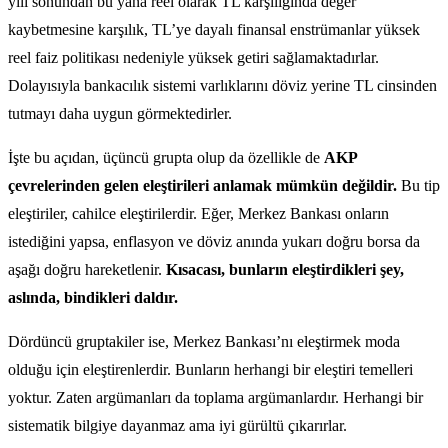
yılı sonundan bu yana reel olarak TL karşılığında değer
kaybetmesine karşılık, TL’ye dayalı finansal enstrümanlar yüksek
reel faiz politikası nedeniyle yüksek getiri sağlamaktadırlar.
Dolayısıyla bankacılık sistemi varlıklarını döviz yerine TL cinsinden
tutmayı daha uygun görmektedirler.
İşte bu açıdan, üçüncü grupta olup da özellikle de
AKP
çevrelerinden gelen eleştirileri anlamak mümkün değildir.
Bu tip
eleştiriler, cahilce eleştirilerdir. Eğer, Merkez Bankası onların
istediğini yapsa, enflasyon ve döviz anında yukarı doğru borsa da
aşağı doğru hareketlenir.
Kısacası, bunların eleştirdikleri şey,
aslında, bindikleri daldır.
Dördüncü gruptakiler ise, Merkez Bankası’nı eleştirmek moda
olduğu için eleştirenlerdir. Bunların herhangi bir eleştiri temelleri
yoktur. Zaten argümanları da toplama argümanlardır. Herhangi bir
sistematik bilgiye dayanmaz ama iyi gürültü çıkarırlar.