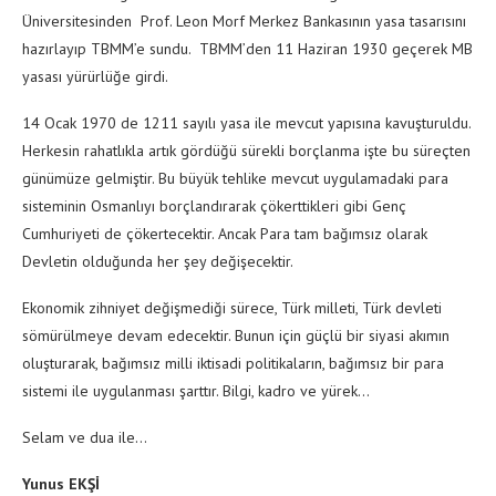
Üniversitesinden Prof. Leon Morf Merkez Bankasının yasa tasarısını
hazırlayıp TBMM’e sundu. TBMM’den 11 Haziran 1930 geçerek MB
yasası yürürlüğe girdi.
14 Ocak 1970 de 1211 sayılı yasa ile mevcut yapısına kavuşturuldu.
Herkesin rahatlıkla artık gördüğü sürekli borçlanma işte bu süreçten
günümüze gelmiştir. Bu büyük tehlike mevcut uygulamadaki para
sisteminin Osmanlıyı borçlandırarak çökerttikleri gibi Genç
Cumhuriyeti de çökertecektir. Ancak Para tam bağımsız olarak
Devletin olduğunda her şey değişecektir.
Ekonomik zihniyet değişmediği sürece, Türk milleti, Türk devleti
sömürülmeye devam edecektir. Bunun için güçlü bir siyasi akımın
oluşturarak, bağımsız milli iktisadi politikaların, bağımsız bir para
sistemi ile uygulanması şarttır. Bilgi, kadro ve yürek…
Selam ve dua ile…
Yunus EKŞİ