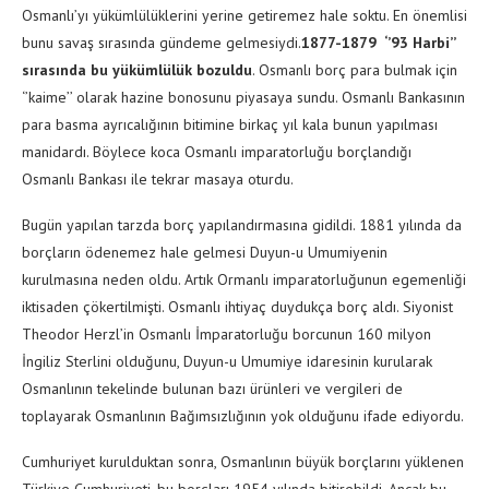
Osmanlı’yı yükümlülüklerini yerine getiremez hale soktu. En önemlisi
bunu savaş sırasında gündeme gelmesiydi.
1877-1879 ‘’93 Harbi’’
sırasında bu yükümlülük bozuldu
. Osmanlı borç para bulmak için
‘’kaime’’ olarak hazine bonosunu piyasaya sundu. Osmanlı Bankasının
para basma ayrıcalığının bitimine birkaç yıl kala bunun yapılması
manidardı. Böylece koca Osmanlı imparatorluğu borçlandığı
Osmanlı Bankası ile tekrar masaya oturdu.
Bugün yapılan tarzda borç yapılandırmasına gidildi. 1881 yılında da
borçların ödenemez hale gelmesi Duyun-u Umumiyenin
kurulmasına neden oldu. Artık Ormanlı imparatorluğunun egemenliği
iktisaden çökertilmişti. Osmanlı ihtiyaç duydukça borç aldı. Siyonist
Theodor Herzl’in Osmanlı İmparatorluğu borcunun 160 milyon
İngiliz Sterlini olduğunu, Duyun-u Umumiye idaresinin kurularak
Osmanlının tekelinde bulunan bazı ürünleri ve vergileri de
toplayarak Osmanlının Bağımsızlığının yok olduğunu ifade ediyordu.
Cumhuriyet kurulduktan sonra, Osmanlının büyük borçlarını yüklenen