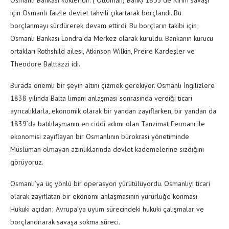
Osmanlı Bankası kökleridir. ( Ottoman) Bank) 1853’de Kırım savaşı
için Osmanlı faizle devlet tahvili çıkartarak borçlandı. Bu
borçlanmayı sürdürerek devam ettirdi. Bu borçların takibi için;
Osmanlı Bankası Londra’da Merkez olarak kuruldu. Bankanın kurucu
ortakları Rothshild ailesi, Atkinson Wilkin, Preire Kardeşler ve
Theodore Balttazzi idi.
Burada önemli bir şeyin altını çizmek gerekiyor. Osmanlı İngilizlere
1838 yılında Balta limanı anlaşması sonrasında verdiği ticari
ayrıcalıklarla, ekonomik olarak bir yandan zayıflarken, bir yandan da
1839’da batılılaşmanın en ciddi adımı olan Tanzimat Fermanı ile
ekonomisi zayıflayan bir Osmanlının bürokrasi yönetiminde
Müslüman olmayan azınlıklarında devlet kademelerine sızdığını
görüyoruz.
Osmanlı’ya üç yönlü bir operasyon yürütülüyordu. Osmanlıyı ticari
olarak zayıflatan bir ekonomi anlaşmasının yürürlüğe konması.
Hukuki açıdan; Avrupa’ya uyum sürecindeki hukuki çalışmalar ve
borçlandırarak savaşa sokma süreci.