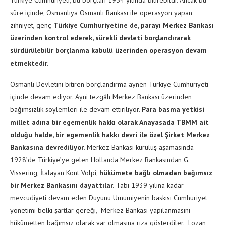
Türkiye Cumhuriyeti, bu borçları 1954 yılında bitirebildi. Ancak bu
süre içinde, Osmanlıya Osmanlı Bankası ile operasyon yapan
zihniyet, genç
Türkiye Cumhuriyetine de, parayı Merkez Bankası
üzerinden kontrol ederek, sürekli devleti borçlandırarak
sürdürülebilir borçlanma kabulü üzerinden operasyon devam
etmektedir.
Osmanlı Devletini bitiren borçlandırma aynen Türkiye Cumhuriyeti
içinde devam ediyor. Ayni tezgâh Merkez Bankası üzerinden
bağımsızlık söylemleri ile devam ettiriliyor.
Para basma yetkisi
millet adına bir egemenlik hakkı olarak Anayasada TBMM ait
olduğu halde, bir egemenlik hakkı devri ile özel Şirket Merkez
Bankasına devrediliyor.
Merkez Bankası kuruluş aşamasında
1928’de Türkiye’ye gelen Hollanda Merkez Bankasından G.
Vissering, İtalayan Kont Volpi,
hükümete bağlı olmadan bağımsız
bir Merkez Bankasını dayattılar.
Tabi 1939 yılına kadar
mevcudiyeti devam eden Duyunu Umumiyenin baskısı Cumhuriyet
yönetimi belki şartlar gereği, Merkez Bankası yapılanmasını
hükümetten bağımsız olarak var olmasına rıza gösterdiler. Lozan