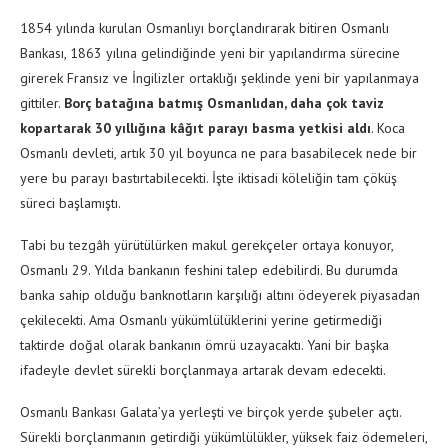
1854 yılında kurulan Osmanlıyı borçlandırarak bitiren Osmanlı
Bankası, 1863 yılına gelindiğinde yeni bir yapılandırma sürecine
girerek Fransız ve İngilizler ortaklığı şeklinde yeni bir yapılanmaya
gittiler.
Borç batağına batmış Osmanlıdan, daha çok taviz
kopartarak 30 yıllığına kâğıt parayı basma yetkisi aldı
. Koca
Osmanlı devleti, artık 30 yıl boyunca ne para basabilecek nede bir
yere bu parayı bastırtabilecekti. İşte iktisadi köleliğin tam çöküş
süreci başlamıştı.
Tabi bu tezgâh yürütülürken makul gerekçeler ortaya konuyor,
Osmanlı 29. Yılda bankanın feshini talep edebilirdi. Bu durumda
banka sahip olduğu banknotların karşılığı altını ödeyerek piyasadan
çekilecekti. Ama Osmanlı yükümlülüklerini yerine getirmediği
taktirde doğal olarak bankanın ömrü uzayacaktı. Yani bir başka
ifadeyle devlet sürekli borçlanmaya artarak devam edecekti.
Osmanlı Bankası Galata’ya yerleşti ve birçok yerde şubeler açtı.
Sürekli borçlanmanın getirdiği yükümlülükler, yüksek faiz ödemeleri,