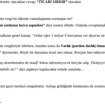
eseler, alacakları cevap;
“TİCARİ SIRDIR”
olacaktır.
zla vergi bu ülkenin vatandaşlarına sormuşlar mı?
mı sordunuz borcu yaparken”
diye sorarız elbette. Onlarda cevaplamak
halkının genel kanatı;
“Onlar eğer 1 milyar € borcumuz var diyorsa siz 
arak vergileriyle öderken, bundan sonra da
Varlık (pardon darlık) fon
”
diyemezler. Böyle bir durumun ticari sırrı olmaz. Borçları ben ödüy
ştay denetiminden de muaf! Yoksa ödenemeyecek borçlar alıp, Türkiyeyi
olabilir mi?”
diye şüpheye kapılacaktır eninde sonunda…
 Yani gayri menkul zenginisiniz. Aybaşı geldiğinde kiralarınızı da soru
?