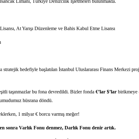
lsancak Limanı, Türkiye Denizcilik İşletmeleri bulunmakta.
 Lisansı, At Yarışı Düzenleme ve Bahis Kabul Etme Lisansı
m
ı stratejik hedefiyle başlatılan İstanbul Uluslararası Finans Merkezi 
eşitli taşınmazlar bu fona devredildi. Bizler fonda
€’lar $’lar
birikmeye 
ve umudumuz hüsrana döndü.
eklerken, 1 milyar € borcu varmış meğer!
ten sonra Varlık Fonu denmez, Darlık Fonu denir artık.