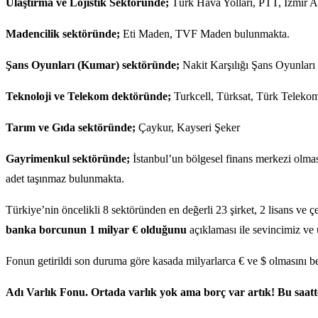
Ulaştırma ve Lojistik Sektöründe;
Türk Hava Yolları, PTT, İzmir A
Madencilik sektöründe;
Eti Maden, TVF Maden bulunmakta.
Şans Oyunları (Kumar) sektöründe;
Nakit Karşılığı Şans Oyunları
Teknoloji ve Telekom dektöründe;
Turkcell, Türksat, Türk Teleko
Tarım ve Gıda sektöründe;
Çaykur, Kayseri Şeker
Gayrimenkul sektöründe;
İstanbul’un bölgesel finans merkezi olmas
adet taşınmaz bulunmakta.
Türkiye’nin öncelikli 8 sektöründen en değerli 23 şirket, 2 lisans ve ç
banka borcunun 1 milyar € olduğunu
açıklaması ile sevincimiz 
Fonun getirildi son duruma göre kasada milyarlarca € ve $ olmasını b
Adı Varlık Fonu. Ortada varlık yok ama borç var artık! Bu saat