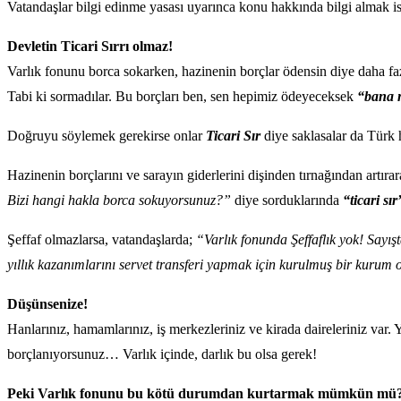
Vatandaşlar bilgi edinme yasası uyarınca konu hakkında bilgi almak ist
Devletin Ticari Sırrı olmaz!
Varlık fonunu borca sokarken, hazinenin borçlar ödensin diye daha fa
Tabi ki sormadılar. Bu borçları ben, sen hepimiz ödeyeceksek
“bana 
Doğruyu söylemek gerekirse onlar
Ticari Sır
diye saklasalar da Türk 
Hazinenin borçlarını ve sarayın giderlerini dişinden tırnağından artır
Bizi hangi hakla borca sokuyorsunuz?”
diye sorduklarında
“ticari sır
Şeffaf olmazlarsa, vatandaşlarda;
“Varlık fonunda Şeffaflık yok! Sayı
yıllık kazanımlarını servet transferi yapmak için kurulmuş bir kurum 
Düşünsenize!
Hanlarınız, hamamlarınız, iş merkezleriniz ve kirada daireleriniz var.
borçlanıyorsunuz… Varlık içinde, darlık bu olsa gerek!
Peki Varlık fonunu bu kötü durumdan kurtarmak mümkün mü