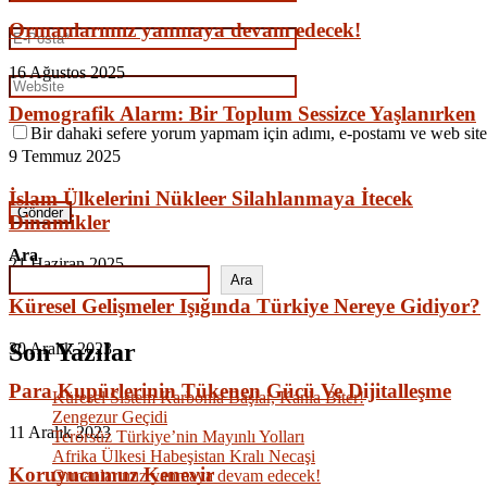
Ormanlarımız yanmaya devam edecek!
16 Ağustos 2025
Demografik Alarm: Bir Toplum Sessizce Yaşlanırken
Bir dahaki sefere yorum yapmam için adımı, e-postamı ve web site
9 Temmuz 2025
İslam Ülkelerini Nükleer Silahlanmaya İtecek
Dinamikler
Ara
21 Haziran 2025
Ara
Küresel Gelişmeler Işığında Türkiye Nereye Gidiyor?
Son Yazılar
30 Aralık 2023
Para Kupürlerinin Tükenen Gücü Ve Dijitalleşme
Küresel Sistem Karbonla Başlar, Kanla Biter!
Zengezur Geçidi
11 Aralık 2023
Terörsüz Türkiye’nin Mayınlı Yolları
Afrika Ülkesi Habeşistan Kralı Necaşi
Koruyucumuz Kenevir
Ormanlarımız yanmaya devam edecek!