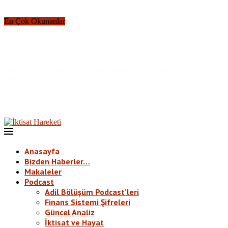
En Çok Okunanlar
Küresel Sistem Karbonla Başlar, Kanla Biter!
Zengezur Geçidi
Terörsüz Türkiye’nin Mayınlı Yolları
Afrika Ülkesi Habeşistan Kralı Necaşi
Ormanlarımız yanmaya devam edecek!
Demografik Alarm: Bir Toplum Sessizce Yaşlanırken
İslam Ülkelerini Nükleer Silahlanmaya İtecek Dinamikler
Küresel Gelişmeler Işığında Türkiye Nereye Gidiyor?
Para Kupürlerinin Tükenen Gücü Ve Dijitalleşme
Koruyucumuz Kenevir
Anasayfa
Bizden Haberler…
Makaleler
Podcast
Adil Bölüşüm Podcast’leri
Finans Sistemi Şifreleri
Güncel Analiz
İktisat ve Hayat