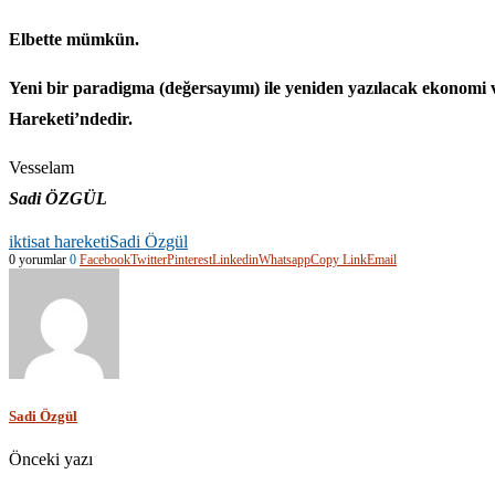
Elbette mümkün.
Yeni bir paradigma (değersayımı) ile yeniden yazılacak ekonomi v
Hareketi’ndedir.
Vesselam
Sadi ÖZGÜL
iktisat hareketi
Sadi Özgül
0 yorumlar
0
Facebook
Twitter
Pinterest
Linkedin
Whatsapp
Copy Link
Email
Sadi Özgül
Önceki yazı