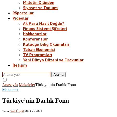
Milletin Dilinden
Siyaset ve Toplum
Röportajlar
Videolar
Ak Parti Nasıl Doğdu?
Finans Sistemi Şifreleri
Hokkabazlar
Konferanslar
Kutadgu Bilig Okumaları
Taban Ekonomisi
TV Programları
Yeni Dünya Düzeni ve Firavunlar
İletişim
Arama
Anasayfa
Makaleler
Türkiye’nin Darlık Fonu
Makaleler
Türkiye’nin Darlık Fonu
Yazar
Sadi Özgül
28 Ocak 2021