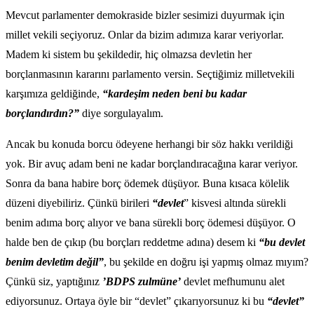
Mevcut parlamenter demokraside bizler sesimizi duyurmak için
millet vekili seçiyoruz. Onlar da bizim adımıza karar veriyorlar.
Madem ki sistem bu şekildedir, hiç olmazsa devletin her
borçlanmasının kararını parlamento versin. Seçtiğimiz milletvekili
karşımıza geldiğinde,
“kardeşim neden beni bu kadar
borçlandırdın?”
diye sorgulayalım.
Ancak bu konuda borcu ödeyene herhangi bir söz hakkı verildiği
yok. Bir avuç adam beni ne kadar borçlandıracağına karar veriyor.
Sonra da bana habire borç ödemek düşüyor. Buna kısaca kölelik
düzeni diyebiliriz. Çünkü birileri
“devlet
” kisvesi altında sürekli
benim adıma borç alıyor ve bana sürekli borç ödemesi düşüyor. O
halde ben de çıkıp (bu borçları reddetme adına) desem ki
“bu devlet
benim devletim değil”
, bu şekilde en doğru işi yapmış olmaz mıyım?
Çünkü siz, yaptığınız
’BDPS zulmüne’
devlet mefhumunu alet
ediyorsunuz. Ortaya öyle bir “devlet” çıkarıyorsunuz ki bu
“devlet”