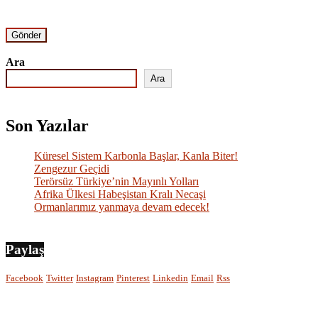
Ara
Ara
Son Yazılar
Küresel Sistem Karbonla Başlar, Kanla Biter!
Zengezur Geçidi
Terörsüz Türkiye’nin Mayınlı Yolları
Afrika Ülkesi Habeşistan Kralı Necaşi
Ormanlarımız yanmaya devam edecek!
Paylaş
Facebook
Twitter
Instagram
Pinterest
Linkedin
Email
Rss