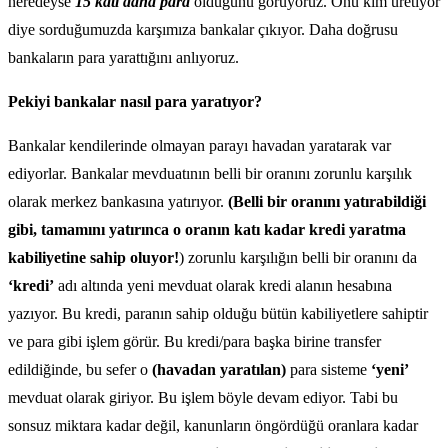
neredeyse
15 katı daha para
olduğunu görüyoruz. Onu kim üretiyor
diye sorduğumuzda karşımıza bankalar çıkıyor. Daha doğrusu
bankaların para yarattığını anlıyoruz.
Pekiyi bankalar nasıl para yaratıyor?
Bankalar kendilerinde olmayan parayı havadan yaratarak var
ediyorlar. Bankalar mevduatının belli bir oranını zorunlu karşılık
olarak merkez bankasına yatırıyor.
(Belli bir oranını yatırabildiği
gibi, tamamını yatırınca o oranın katı kadar kredi yaratma
kabiliyetine sahip oluyor!
) zorunlu karşılığın belli bir oranını da
‘kredi’
adı altında yeni mevduat olarak kredi alanın hesabına
yazıyor. Bu kredi, paranın sahip olduğu bütün kabiliyetlere sahiptir
ve para gibi işlem görür. Bu kredi/para başka birine transfer
edildiğinde, bu sefer o
(havadan yaratılan)
para sisteme
‘yeni’
mevduat olarak giriyor. Bu işlem böyle devam ediyor. Tabi bu
sonsuz miktara kadar değil, kanunların öngördüğü oranlara kadar