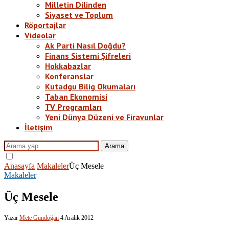
Milletin Dilinden
Siyaset ve Toplum
Röportajlar
Videolar
Ak Parti Nasıl Doğdu?
Finans Sistemi Şifreleri
Hokkabazlar
Konferanslar
Kutadgu Bilig Okumaları
Taban Ekonomisi
TV Programları
Yeni Dünya Düzeni ve Firavunlar
İletişim
Arama
Anasayfa
Makaleler
Üç Mesele
Makaleler
Üç Mesele
Yazar
Mete Gündoğan
4 Aralık 2012