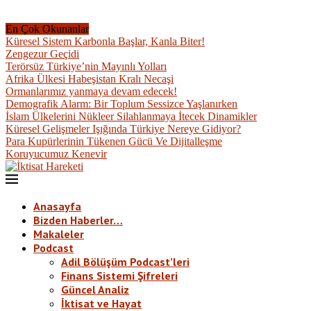
En Çok Okunanlar
Küresel Sistem Karbonla Başlar, Kanla Biter!
Zengezur Geçidi
Terörsüz Türkiye’nin Mayınlı Yolları
Afrika Ülkesi Habeşistan Kralı Necaşi
Ormanlarımız yanmaya devam edecek!
Demografik Alarm: Bir Toplum Sessizce Yaşlanırken
İslam Ülkelerini Nükleer Silahlanmaya İtecek Dinamikler
Küresel Gelişmeler Işığında Türkiye Nereye Gidiyor?
Para Kupürlerinin Tükenen Gücü Ve Dijitalleşme
Koruyucumuz Kenevir
Anasayfa
Bizden Haberler…
Makaleler
Podcast
Adil Bölüşüm Podcast’leri
Finans Sistemi Şifreleri
Güncel Analiz
İktisat ve Hayat