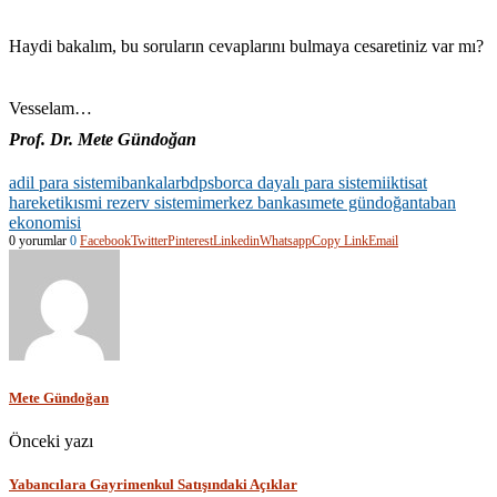
Haydi bakalım, bu soruların cevaplarını bulmaya cesaretiniz var mı?
Vesselam…
Prof. Dr. Mete Gündoğan
adil para sistemi
bankalar
bdps
borca dayalı para sistemi
iktisat
hareketi
kısmi rezerv sistemi
merkez bankası
mete gündoğan
taban
ekonomisi
0 yorumlar
0
Facebook
Twitter
Pinterest
Linkedin
Whatsapp
Copy Link
Email
Mete Gündoğan
Önceki yazı
Yabancılara Gayrimenkul Satışındaki Açıklar