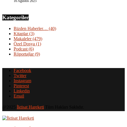
16 Ağustos 2025
Kategoriler
Bizden Haberler…
(40)
Kitaplar
(3)
Makaleler
(479)
Özel Dosya
(1)
Podcast
(6)
Röportajlar
(9)
Facebook
Twitter
Instagram
Pinterest
Linkedin
Email
@2025
İktisat Hareketi
Tüm Hakları Saklıdır.