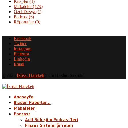
Kitaplar
(3)
Makaleler
(479)
Özel Dosya
(1)
Podcast
(6)
Röportajlar
(9)
Facebook
Twitter
Instagram
Pinterest
Linkedin
Email
@2025
İktisat Hareketi
Tüm Hakları Saklıdır.
Anasayfa
Bizden Haberler…
Makaleler
Podcast
Adil Bölüşüm Podcast’leri
Finans Sistemi Şifreleri