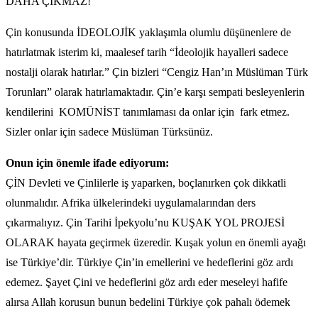
DAHA ÇIKMAZ!
Çin konusunda İDEOLOJİK yaklaşımla olumlu düşünenlere de
hatırlatmak isterim ki, maalesef tarih “İdeolojik hayalleri sadece
nostalji olarak hatırlar.” Çin bizleri “Cengiz Han’ın Müslüman Türk
Torunları” olarak hatırlamaktadır. Çin’e karşı sempati besleyenlerin
kendilerini KOMÜNİST tanımlaması da onlar için fark etmez.
Sizler onlar için sadece Müslüman Türksünüz.
Onun için önemle ifade ediyorum:
ÇİN Devleti ve Çinlilerle iş yaparken, boçlanırken çok dikkatli
olunmalıdır. Afrika ülkelerindeki uygulamalarından ders
çıkarmalıyız. Çin Tarihi İpekyolu’nu KUŞAK YOL PROJESİ
OLARAK hayata geçirmek üzeredir. Kuşak yolun en önemli ayağı
ise Türkiye’dir. Türkiye Çin’in emellerini ve hedeflerini göz ardı
edemez. Şayet Çini ve hedeflerini göz ardı eder meseleyi hafife
alırsa Allah korusun bunun bedelini Türkiye çok pahalı ödemek