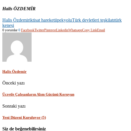
Halis ÖZDEMİR
Halis Özdemir
iktisat hareketi
ipekyolu
Türk devletleri teşkilatı
türk
keneşi
0 yorumlar
0
Facebook
Twitter
Pinterest
Linkedin
Whatsapp
Copy Link
Email
Halis Özdemir
Önceki yazı
Ücretle Çalışanların Alım Gücünü Koruyun
Sonraki yazı
Yeni Düzeni Kuruluyor (5)
Siz de beğenebilirsiniz