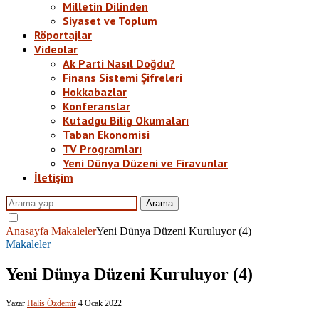
Milletin Dilinden
Siyaset ve Toplum
Röportajlar
Videolar
Ak Parti Nasıl Doğdu?
Finans Sistemi Şifreleri
Hokkabazlar
Konferanslar
Kutadgu Bilig Okumaları
Taban Ekonomisi
TV Programları
Yeni Dünya Düzeni ve Firavunlar
İletişim
Arama
Anasayfa
Makaleler
Yeni Dünya Düzeni Kuruluyor (4)
Makaleler
Yeni Dünya Düzeni Kuruluyor (4)
Yazar
Halis Özdemir
4 Ocak 2022