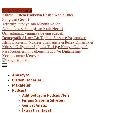
En Çok Okunanlar
Küresel Sistem Karbonla Başlar, Kanla Biter!
Zengezur Geçidi
Terörsüz Türkiye’nin Mayınlı Yolları
Afrika Ülkesi Habeşistan Kralı Necaşi
Ormanlarımız yanmaya devam edecek!
Demografik Alarm: Bir Toplum Sessizce Yaşlanırken
İslam Ülkelerini Nükleer Silahlanmaya İtecek Dinamikler
Küresel Gelişmeler Işığında Türkiye Nereye Gidiyor?
Para Kupürlerinin Tükenen Gücü Ve Dijitalleşme
Koruyucumuz Kenevir
Anasayfa
Bizden Haberler…
Makaleler
Podcast
Adil Bölüşüm Podcast’leri
Finans Sistemi Şifreleri
Güncel Analiz
İktisat ve Hayat