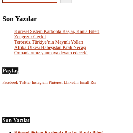
Son Yazılar
Küresel Sistem Karbonla Başlar, Kanla Biter!
Zengezur Geçidi
Terörsüz Türkiye’nin Mayınlı Yolları
Afrika Ülkesi Habeşistan Kralı Necaşi
Ormanlarımız yanmaya devam edecek!
Paylaş
Facebook
Twitter
Instagram
Pinterest
Linkedin
Email
Rss
Son Yazılar
Küresel Sistem Karbonla Başlar, Kanla Biter!