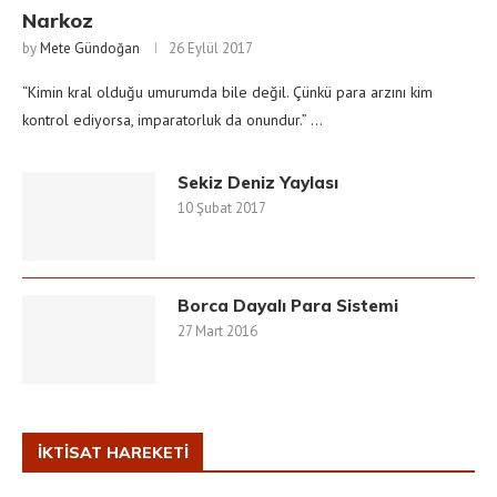
Narkoz
by
Mete Gündoğan
26 Eylül 2017
“Kimin kral olduğu umurumda bile değil. Çünkü para arzını kim
kontrol ediyorsa, imparatorluk da onundur.” …
Sekiz Deniz Yaylası
10 Şubat 2017
Borca Dayalı Para Sistemi
27 Mart 2016
İKTISAT HAREKETI