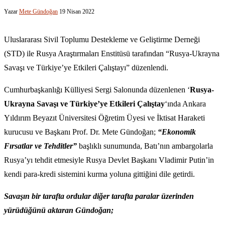
Yazar
Mete Gündoğan
19 Nisan 2022
Uluslararası Sivil Toplumu Destekleme ve Geliştirme Derneği
(STD) ile Rusya Araştırmaları Enstitüsü tarafından “Rusya-Ukrayna
Savaşı ve Türkiye’ye Etkileri Çalıştayı” düzenlendi.
Cumhurbaşkanlığı Külliyesi Sergi Salonunda düzenlenen ‘
Rusya-
Ukrayna Savaşı ve Türkiye’ye Etkileri Çalıştay
‘ında Ankara
Yıldırım Beyazıt Üniversitesi Öğretim Üyesi ve İktisat Haraketi
kurucusu ve Başkanı Prof. Dr. Mete Gündoğan;
“Ekonomik
Fırsatlar ve Tehditler”
başlıklı sunumunda, Batı’nın ambargolarla
Rusya’yı tehdit etmesiyle Rusya Devlet Başkanı Vladimir Putin’in
kendi para-kredi sistemini kurma yoluna gittiğini dile getirdi.
Savaşın bir tarafta ordular diğer tarafta paralar üzerinden
yürüdüğünü aktaran Gündoğan;