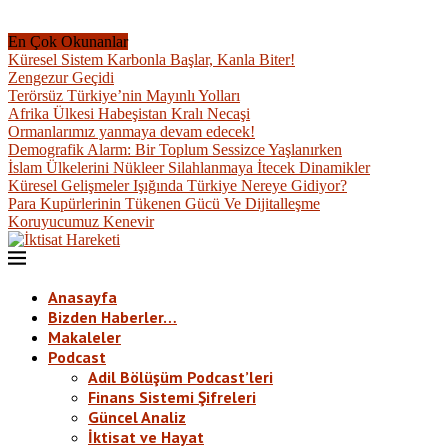
En Çok Okunanlar
Küresel Sistem Karbonla Başlar, Kanla Biter!
Zengezur Geçidi
Terörsüz Türkiye’nin Mayınlı Yolları
Afrika Ülkesi Habeşistan Kralı Necaşi
Ormanlarımız yanmaya devam edecek!
Demografik Alarm: Bir Toplum Sessizce Yaşlanırken
İslam Ülkelerini Nükleer Silahlanmaya İtecek Dinamikler
Küresel Gelişmeler Işığında Türkiye Nereye Gidiyor?
Para Kupürlerinin Tükenen Gücü Ve Dijitalleşme
Koruyucumuz Kenevir
Anasayfa
Bizden Haberler…
Makaleler
Podcast
Adil Bölüşüm Podcast’leri
Finans Sistemi Şifreleri
Güncel Analiz
İktisat ve Hayat