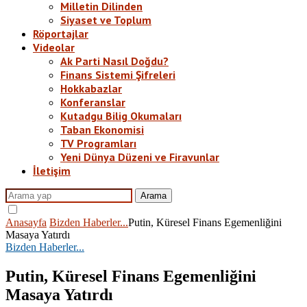
Milletin Dilinden
Siyaset ve Toplum
Röportajlar
Videolar
Ak Parti Nasıl Doğdu?
Finans Sistemi Şifreleri
Hokkabazlar
Konferanslar
Kutadgu Bilig Okumaları
Taban Ekonomisi
TV Programları
Yeni Dünya Düzeni ve Firavunlar
İletişim
Arama
Anasayfa
Bizden Haberler...
Putin, Küresel Finans Egemenliğini
Masaya Yatırdı
Bizden Haberler...
Putin, Küresel Finans Egemenliğini
Masaya Yatırdı