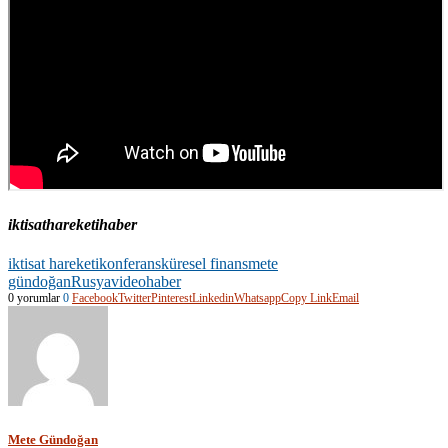
iktisathareketihaber
iktisat hareketi
konferans
küresel finans
mete
gündoğan
Rusya
videohaber
0 yorumlar
0
Facebook
Twitter
Pinterest
Linkedin
Whatsapp
Copy Link
Email
Mete Gündoğan