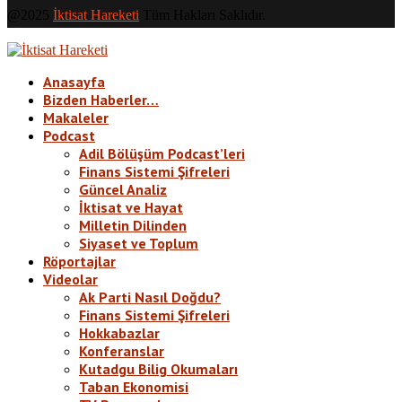
@2025
İktisat Hareketi
Tüm Hakları Saklıdır.
Anasayfa
Bizden Haberler…
Makaleler
Podcast
Adil Bölüşüm Podcast’leri
Finans Sistemi Şifreleri
Güncel Analiz
İktisat ve Hayat
Milletin Dilinden
Siyaset ve Toplum
Röportajlar
Videolar
Ak Parti Nasıl Doğdu?
Finans Sistemi Şifreleri
Hokkabazlar
Konferanslar
Kutadgu Bilig Okumaları
Taban Ekonomisi