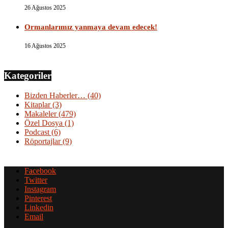
26 Ağustos 2025
Ormanlarımız yanmaya devam edecek!
16 Ağustos 2025
Kategoriler
Bizden Haberler…
(40)
Kitaplar
(3)
Makaleler
(479)
Özel Dosya
(1)
Podcast
(6)
Röportajlar
(9)
Facebook
Twitter
Instagram
Pinterest
Linkedin
Email