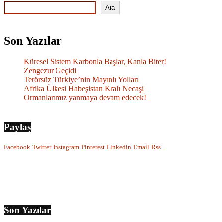
Ara
Son Yazılar
Küresel Sistem Karbonla Başlar, Kanla Biter!
Zengezur Geçidi
Terörsüz Türkiye’nin Mayınlı Yolları
Afrika Ülkesi Habeşistan Kralı Necaşi
Ormanlarımız yanmaya devam edecek!
Paylaş
Facebook
Twitter
Instagram
Pinterest
Linkedin
Email
Rss
Son Yazılar