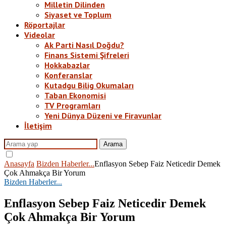
Milletin Dilinden
Siyaset ve Toplum
Röportajlar
Videolar
Ak Parti Nasıl Doğdu?
Finans Sistemi Şifreleri
Hokkabazlar
Konferanslar
Kutadgu Bilig Okumaları
Taban Ekonomisi
TV Programları
Yeni Dünya Düzeni ve Firavunlar
İletişim
Arama
Anasayfa
Bizden Haberler...
Enflasyon Sebep Faiz Neticedir Demek
Çok Ahmakça Bir Yorum
Bizden Haberler...
Enflasyon Sebep Faiz Neticedir Demek
Çok Ahmakça Bir Yorum