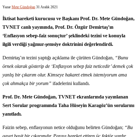
Yazar
Mete Gündoğan
31 Aralık 2021
İktisat hareketi kurucusu ve Başkanı Prof. Dr. Mete Gündoğan,
TVNET canlı yayınında, Prof. Dr. Özgür Demirtaş’ın
‘Enflasyon sebep-faiz sonuçtur’ şeklindeki tezini ve konuyla
ilgili verdiği yağmur-şemsiye doktrinini değerlendirdi.
Demirtaş’ın tezini yaptığı açıklama ile çürüten Gündoğan,
“Bunu
örnek olarak gösterip de ‘Enflasyon sebep faiz neticedir’ demek çok
yanlış bir çıkarım olur. Kimseye hakaret etmek istemiyorum ama
çok ahmakça bir yorum”
ifadelerini kullandı.
Prof. Dr. Mete Gündoğan, TVNET ekranlarında yayınlanan
Sert Sorular programında Taha Hüseyin Karagöz’ün sorularını
yanıtladı.
Faizin sebep, enflasyonun netice olduğunu belirten Gündoğan;
“Bu
gayet basit bir çıkarımdır. Parayı hareket ettiren üç faktör vardır