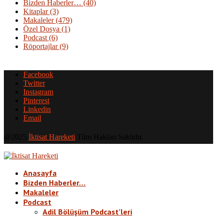
Bizden Haberler…
(40)
Kitaplar
(3)
Makaleler
(479)
Özel Dosya
(1)
Podcast
(6)
Röportajlar
(9)
Facebook
Twitter
Instagram
Pinterest
Linkedin
Email
@2025
İktisat Hareketi
Tüm Hakları Saklıdır.
Anasayfa
Bizden Haberler…
Makaleler
Podcast
Adil Bölüşüm Podcast’leri