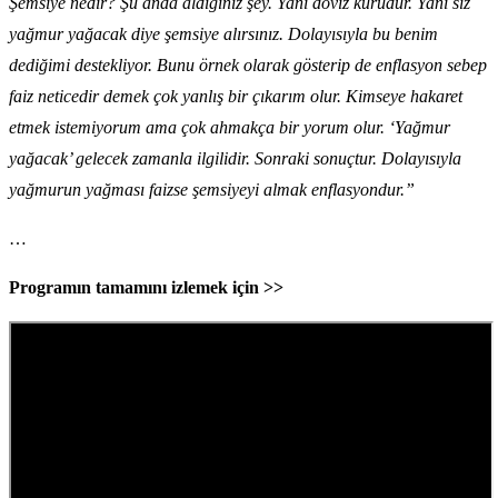
Şemsiye nedir? Şu anda aldığınız şey. Yani döviz kurudur. Yani siz
yağmur yağacak diye şemsiye alırsınız. Dolayısıyla bu benim
dediğimi destekliyor. Bunu örnek olarak gösterip de enflasyon sebep
faiz neticedir demek çok yanlış bir çıkarım olur. Kimseye hakaret
etmek istemiyorum ama çok ahmakça bir yorum olur. ‘Yağmur
yağacak’ gelecek zamanla ilgilidir. Sonraki sonuçtur. Dolayısıyla
yağmurun yağması faizse şemsiyeyi almak enflasyondur.”
…
Programın tamamını izlemek için >>