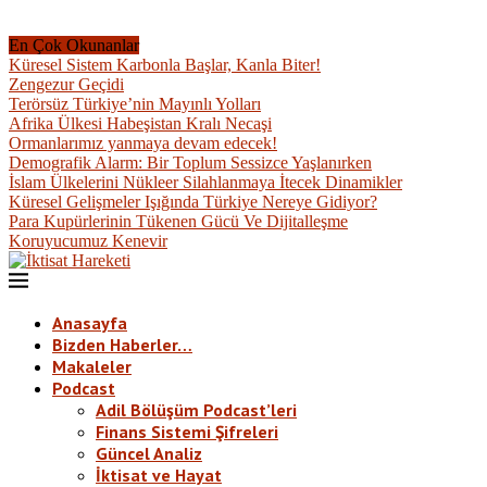
En Çok Okunanlar
Küresel Sistem Karbonla Başlar, Kanla Biter!
Zengezur Geçidi
Terörsüz Türkiye’nin Mayınlı Yolları
Afrika Ülkesi Habeşistan Kralı Necaşi
Ormanlarımız yanmaya devam edecek!
Demografik Alarm: Bir Toplum Sessizce Yaşlanırken
İslam Ülkelerini Nükleer Silahlanmaya İtecek Dinamikler
Küresel Gelişmeler Işığında Türkiye Nereye Gidiyor?
Para Kupürlerinin Tükenen Gücü Ve Dijitalleşme
Koruyucumuz Kenevir
Anasayfa
Bizden Haberler…
Makaleler
Podcast
Adil Bölüşüm Podcast’leri
Finans Sistemi Şifreleri
Güncel Analiz
İktisat ve Hayat