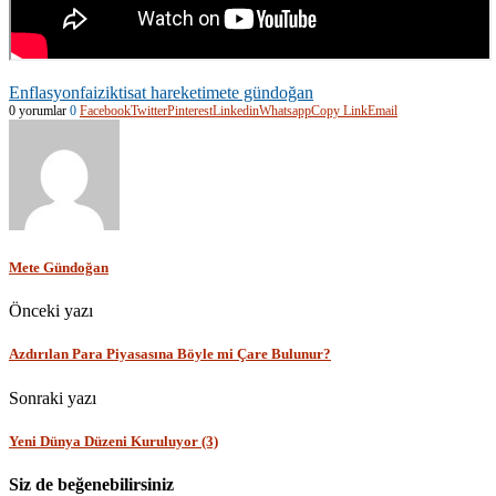
Enflasyon
faiz
iktisat hareketi
mete gündoğan
0 yorumlar
0
Facebook
Twitter
Pinterest
Linkedin
Whatsapp
Copy Link
Email
Mete Gündoğan
Önceki yazı
Azdırılan Para Piyasasına Böyle mi Çare Bulunur?
Sonraki yazı
Yeni Dünya Düzeni Kuruluyor (3)
Siz de beğenebilirsiniz