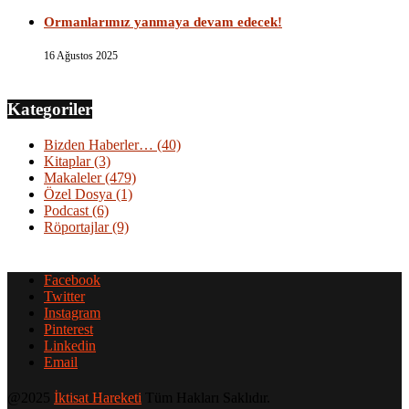
Ormanlarımız yanmaya devam edecek!
16 Ağustos 2025
Kategoriler
Bizden Haberler…
(40)
Kitaplar
(3)
Makaleler
(479)
Özel Dosya
(1)
Podcast
(6)
Röportajlar
(9)
Facebook
Twitter
Instagram
Pinterest
Linkedin
Email
@2025
İktisat Hareketi
Tüm Hakları Saklıdır.