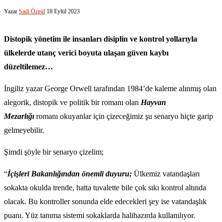
Yazar
Sadi Özgül
18 Eylül 2023
Distopik yönetim ile insanları disiplin ve kontrol yollarıyla
ülkelerde utanç verici boyuta ulaşan güven kaybı
düzeltilemez…
İngiliz yazar George Orwell tarafından 1984’de kaleme alınmış olan
alegorik, distopik ve politik bir romanı olan
Hayvan
Mezarlığı
romanı okuyanlar için çizeceğimiz şu senaryo hiçte garip
gelmeyebilir.
Şimdi şöyle bir senaryo çizelim;
“
İçişleri Bakanlığından önemli duyuru;
Ülkemiz vatandaşları
sokakta okulda trende, hatta tuvalette bile çok sıkı kontrol altında
olacak. Bu kontroller sonunda elde edecekleri şey ise vatandaşlık
puanı. Yüz tanıma sistemi sokaklarda halihazırda kullanılıyor.