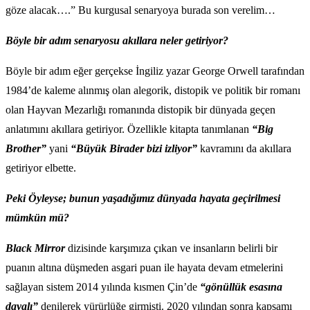
göze alacak….” Bu kurgusal senaryoya burada son verelim…
Böyle bir adım senaryosu akıllara neler getiriyor?
Böyle bir adım eğer gerçekse İngiliz yazar George Orwell tarafından
1984’de kaleme alınmış olan alegorik, distopik ve politik bir romanı
olan Hayvan Mezarlığı romanında distopik bir dünyada geçen
anlatımını akıllara getiriyor. Özellikle kitapta tanımlanan
“Big
Brother”
yani
“Büyük Birader bizi izliyor”
kavramını da akıllara
getiriyor elbette.
Peki Öyleyse; bunun yaşadığımız dünyada hayata geçirilmesi
mümkün mü?
Black Mirror
dizisinde karşımıza çıkan ve insanların belirli bir
puanın altına düşmeden asgari puan ile hayata devam etmelerini
sağlayan sistem 2014 yılında kısmen Çin’de
“gönüllük esasına
dayalı”
denilerek yürürlüğe girmişti. 2020 yılından sonra kapsamı