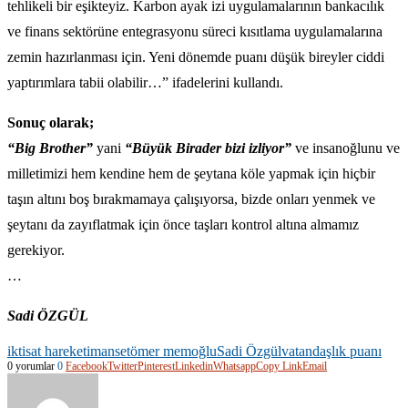
tehlikeli bir eşikteyiz. Karbon ayak izi uygulamalarının bankacılık
ve finans sektörüne entegrasyonu süreci kısıtlama uygulamalarına
zemin hazırlanması için. Yeni dönemde puanı düşük bireyler ciddi
yaptırımlara tabii olabilir…” ifadelerini kullandı.
Sonuç olarak;
“Big Brother”
yani
“Büyük Birader bizi izliyor”
ve insanoğlunu ve
milletimizi hem kendine hem de şeytana köle yapmak için hiçbir
taşın altını boş bırakmamaya çalışıyorsa, bizde onları yenmek ve
şeytanı da zayıflatmak için önce taşları kontrol altına almamız
gerekiyor.
…
Sadi ÖZGÜL
iktisat hareketi
manset
ömer memoğlu
Sadi Özgül
vatandaşlık puanı
0 yorumlar
0
Facebook
Twitter
Pinterest
Linkedin
Whatsapp
Copy Link
Email