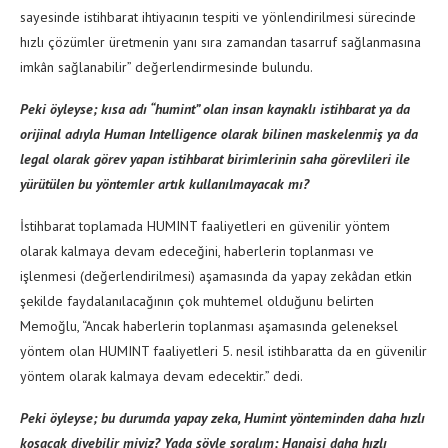
sayesinde istihbarat ihtiyacının tespiti ve yönlendirilmesi sürecinde
hızlı çözümler üretmenin yanı sıra zamandan tasarruf sağlanmasına
imkân sağlanabilir” değerlendirmesinde bulundu.
Peki öyleyse; kısa adı “humint” olan insan kaynaklı istihbarat ya da
orijinal adıyla Human Intelligence olarak bilinen maskelenmiş ya da
legal olarak görev yapan istihbarat birimlerinin saha görevlileri ile
yürütülen bu yöntemler artık kullanılmayacak mı?
İstihbarat toplamada HUMINT faaliyetleri en güvenilir yöntem
olarak kalmaya devam edeceğini, haberlerin toplanması ve
işlenmesi (değerlendirilmesi) aşamasında da yapay zekâdan etkin
şekilde faydalanılacağının çok muhtemel olduğunu belirten
Memoğlu, “Ancak haberlerin toplanması aşamasında geleneksel
yöntem olan HUMINT faaliyetleri 5. nesil istihbaratta da en güvenilir
yöntem olarak kalmaya devam edecektir.” dedi.
Peki öyleyse; bu durumda yapay zeka, Humint yönteminden daha hızlı
koşacak diyebilir miyiz? Yada şöyle soralım; Hangisi daha hızlı