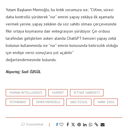
Yutam Başkanın Memoğlu, bu kritik sorumuza ise; “CIA’nın, süreci
daha kontrollü yürüterek “vur” emrini yapay zekâya ilk aşamada
vermek yerine, yapay zekânın da söz sahibi olması çerçevesinde
fikir ortaya koymasına dair entegrasyon yürütüyor. Çin ordusu
tarafından geliştirilen askeri alanda ChatGPT benzeri yapay zekâ
botunun kullanımında ise “vur” emrini konusunda belirsizlik olduğu
için endişe verici sonuçlara yol açabilir”
değerlendirmesinde bulundu.
Röportaj; Sadi ÖZGÜL
HUMAN INTELLIGENCE
HUMINT
IKTISAT HAREKETI
ISTIHBARAT
ÖMER MEMOĞLU
SADI ÖZGÜL
YAPAY ZEKA
0 yorumlar
0