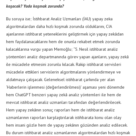
koşacak? Yada koşmak zorunda?
Bu soruya ise; İstihbarat Analiz Uzmanları (İAU) yapay zeka
algoritmalardan daha hızlı koşmak zorunda olduklarını, CIA
ajanlarının istihbarat yeteneklerini geliştirmek için yapay zekâdan
hem faydalanacaklarını hem de onunla rekabet etmek zorunda
kalacaklarına vurgu yapan Memoğlu; “5. Nesil istihbarat analiz
yöntemleri analiz departmanında görev yapan ajanların, yapay zekâ
ile mücadele etmesini zorunlu kılacak. Rakip istihbarat servisleri
mücadele ettikleri servislerin algoritmalarını yönlendirmeye ve
aldatmaya çalışacak. Geleneksel istihbarat çarkında yer alan
‘Haberlerin işlenmesi (değerlendirilmesi)’ aşaması yeni dönemde
hem ChatGPT benzeri yapay zekâ analiz yöntemleri ile hem de
mevcut istihbarat analiz uzmanları tarafından değerlendirilecek.
Hem yapay zekânın sonuç raporları hem de istihbarat analiz
uzmanlarının raporları karşılaştırılarak istihbarata konu olan olay
hem insani gözle hem de yapay zekânın gözünden analiz edilecek.
Bu durum istihbarat analiz uzmanlarının algoritmalardan hızlı koşmak