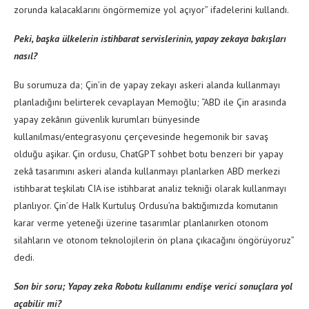
zorunda kalacaklarını öngörmemize yol açıyor” ifadelerini kullandı.
Peki, başka ülkelerin istihbarat servislerinin, yapay zekaya bakışları
nasıl?
Bu sorumuza da; Çin’in de yapay zekayı askeri alanda kullanmayı
planladığını belirterek cevaplayan Memoğlu; “ABD ile Çin arasında
yapay zekânın güvenlik kurumları bünyesinde
kullanılması/entegrasyonu çerçevesinde hegemonik bir savaş
olduğu aşikar. Çin ordusu, ChatGPT sohbet botu benzeri bir yapay
zekâ tasarımını askeri alanda kullanmayı planlarken ABD merkezi
istihbarat teşkilatı CIA ise istihbarat analiz tekniği olarak kullanmayı
planlıyor. Çin’de Halk Kurtuluş Ordusu’na baktığımızda komutanın
karar verme yeteneği üzerine tasarımlar planlanırken otonom
silahların ve otonom teknolojilerin ön plana çıkacağını öngörüyoruz”
dedi.
Son bir soru; Yapay zeka Robotu kullanımı endişe verici sonuçlara yol
açabilir mi?