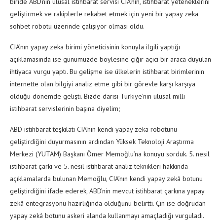
biride ABD’nin ulusal istihbarat servisi CIA’nın, istihbarat yeteneklerini
geliştirmek ve rakiplerle rekabet etmek için yeni bir yapay zeka
sohbet robotu üzerinde çalışıyor olması oldu.
CIA’nın yapay zeka birimi yöneticisinin konuyla ilgili yaptığı
açıklamasında ise günümüzde böylesine çığır açıcı bir araca duyulan
ihtiyaca vurgu yaptı. Bu gelişme ise ülkelerin istihbarat birimlerinin
internette olan bilgiyi analiz etme gibi bir görevle karşı karşıya
olduğu dönemde gelişti. Bizde darısı Türkiye’nin ulusal milli
istihbarat servislerinin başına diyelim;
ABD istihbarat teşkilatı CIA’nın kendi yapay zeka robotunu
geliştirdiğini duyurmasının ardından Yüksek Teknoloji Araştırma
Merkezi (YUTAM) Başkanı Ömer Memoğlu’na konuyu sorduk. 5. nesil
istihbarat çarkı ve 5. nesil istihbarat analiz teknikleri hakkında
açıklamalarda bulunan Memoğlu, CIA’nın kendi yapay zekâ botunu
geliştirdiğini ifade ederek, ABD’nin mevcut istihbarat çarkına yapay
zekâ entegrasyonu hazırlığında olduğunu belirtti. Çin ise doğrudan
yapay zekâ botunu askeri alanda kullanmayı amaçladığı vurguladı.