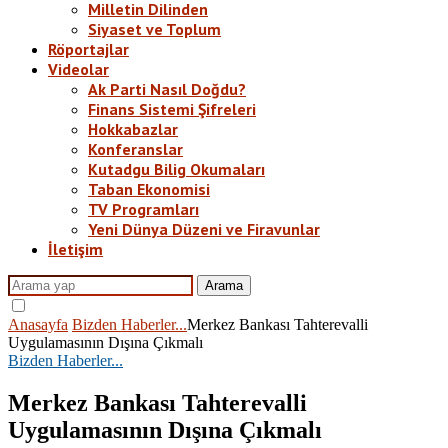
Milletin Dilinden
Siyaset ve Toplum
Röportajlar
Videolar
Ak Parti Nasıl Doğdu?
Finans Sistemi Şifreleri
Hokkabazlar
Konferanslar
Kutadgu Bilig Okumaları
Taban Ekonomisi
TV Programları
Yeni Dünya Düzeni ve Firavunlar
İletişim
Arama
Anasayfa
Bizden Haberler...
Merkez Bankası Tahterevalli
Uygulamasının Dışına Çıkmalı
Bizden Haberler...
Merkez Bankası Tahterevalli
Uygulamasının Dışına Çıkmalı