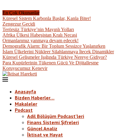
En Çok Okunanlar
Küresel Sistem Karbonla Başlar, Kanla Biter!
Zengezur Geçidi
Terörsüz Türkiye’nin Mayınlı Yolları
Afrika Ülkesi Habeşistan Kralı Necaşi
Ormanlarımız yanmaya devam edecek!
Demografik Alarm: Bir Toplum Sessizce Yaşlanırken
İslam Ülkelerini Nükleer Silahlanmaya İtecek Dinamikler
Küresel Gelişmeler Işığında Türkiye Nereye Gidiyor?
Para Kupürlerinin Tükenen Gücü Ve Dijitalleşme
Koruyucumuz Kenevir
Anasayfa
Bizden Haberler…
Makaleler
Podcast
Adil Bölüşüm Podcast’leri
Finans Sistemi Şifreleri
Güncel Analiz
İktisat ve Hayat