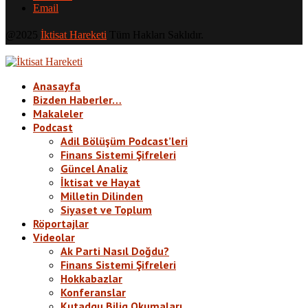
Email
@2025
İktisat Hareketi
Tüm Hakları Saklıdır.
Anasayfa
Bizden Haberler…
Makaleler
Podcast
Adil Bölüşüm Podcast’leri
Finans Sistemi Şifreleri
Güncel Analiz
İktisat ve Hayat
Milletin Dilinden
Siyaset ve Toplum
Röportajlar
Videolar
Ak Parti Nasıl Doğdu?
Finans Sistemi Şifreleri
Hokkabazlar
Konferanslar
Kutadgu Bilig Okumaları