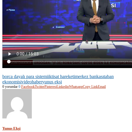
borca dayalı para sistemi
iktisat hareketi
merkez bankası
taban
ekonomisi
videohaber
yunus ekşi
0 yorumlar
0
Facebook
Twitter
Pinterest
Linkedin
Whatsapp
Copy Link
Email
Yunus Ekşi