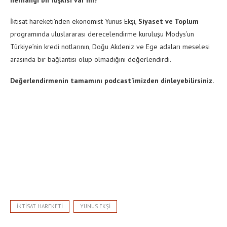
herhangi bir ilişkisi var mı?
İktisat hareketi’nden ekonomist Yunus Ekşi,
Siyaset ve Toplum
programında uluslararası derecelendirme kuruluşu Modys’un
Türkiye’nin kredi notlarının, Doğu Akdeniz ve Ege adaları meselesi
arasında bir bağlantısı olup olmadığını değerlendirdi.
Değerlendirmenin tamamını podcast’imizden dinleyebilirsiniz.
IKTISAT HAREKETI
YUNUS EKŞI